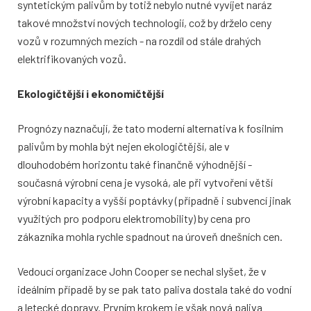
syntetickým palivům by totiž nebylo nutné vyvíjet naráz
takové množství nových technologií, což by drželo ceny
vozů v rozumných mezích - na rozdíl od stále drahých
elektrifikovaných vozů.
Ekologičtější i ekonomičtější
Prognózy naznačují, že tato moderní alternativa k fosilním
palivům by mohla být nejen ekologičtější, ale v
dlouhodobém horizontu také finančně výhodnější -
současná výrobní cena je vysoká, ale při vytvoření větší
výrobní kapacity a vyšší poptávky (případně i subvencí jinak
využitých pro podporu elektromobility) by cena pro
zákazníka mohla rychle spadnout na úroveň dnešních cen.
Vedoucí organizace John Cooper se nechal slyšet, že v
ideálním případě by se pak tato paliva dostala také do vodní
a letecké dopravy. Prvním krokem je však nová paliva