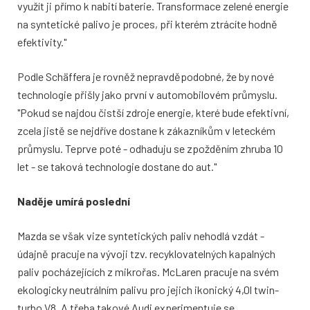
využít ji přímo k nabití baterie. Transformace zelené energie
na syntetické palivo je proces, při kterém ztrácíte hodně
efektivity."
Podle Schäffera je rovněž nepravděpodobné, že by nové
technologie přišly jako první v automobilovém průmyslu.
"Pokud se najdou čistší zdroje energie, které bude efektivní,
zcela jistě se nejdříve dostane k zákazníkům v leteckém
průmyslu. Teprve poté - odhaduju se zpožděním zhruba 10
let - se taková technologie dostane do aut."
Naděje umírá poslední
Mazda se však vize syntetických paliv nehodlá vzdát -
údajně pracuje na vývoji tzv. recyklovatelných kapalných
paliv pocházejících z mikrořas. McLaren pracuje na svém
ekologicky neutrálním palivu pro jejich ikonický 4,0l twin-
turbo V8. A třeba takové Audi experimentuje se