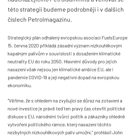
této strategii budeme podrobněji i v dalších
číslech Petrolmagazínu.
Strategický plán odhalený evropskou asociací FuelsEurope
15. června 2020 přikládá zásadní význam nízkouhlíkovým
kapalným palivům v souvislosti s dosažením klimatické
neutrality EU do roku 2050. Hlavními důvody pro jejich
nasazení však nejsou jen klimatické ambice EU, ale i
pandemie COVID-19 a její negativní dopad na evropskou
ekonomiku.
"Věříme, že s ohledem na zvyšující se důraz na zotavení a
nové investice je právě teď ten pravý čas otevřít politické
diskuse s EU, národními tvůrci politik a zákazníky ohledně
vytvoření politického rámce, který nasazení těchto
nezbytných nízkouhlíkových paliv umožní," prohlásil John