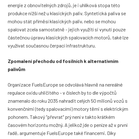
energie z obnovitelných zdrojů, je i uhlíková stopa této
produkce nižší než u klasických paliv. Syntetická paliva se
mohou stát příměsí klasických paliv, nebo se mohou
spalovat zcela samostatně - jejich využití si vynutí pouze
částečnou úpravu klasických spalovacích motorů, také lze
využívat současnou čerpací infrastrukturu.
Zpomalení přechodu od fosilních k alternativním
palivům
Organizace FuelsEurope se odvolává hlavně na nereálné
regulace oxidu uhličitého - v číslech by to dle výpočtů
znamenalo do roku 2035 nahradit celých 50 milionů vozů s
konvenčními (tedy spalovacími) motory těmi s elektrickým
pohonem. Takový "převrat" prý není v takto krátkém
časovém horizontu možný. A jelikož jde o peníze až v první
řadě, argumentuje FuelsEurope také financemi. Díky