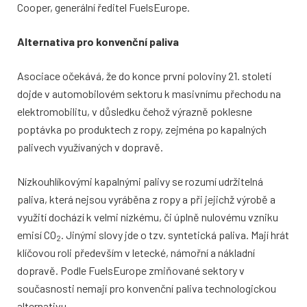
Cooper, generální ředitel FuelsEurope.
Alternativa pro konvenční paliva
Asociace očekává, že do konce první poloviny 21. století
dojde v automobilovém sektoru k masivnímu přechodu na
elektromobilitu, v důsledku čehož výrazně poklesne
poptávka po produktech z ropy, zejména po kapalných
palivech využívaných v dopravě.
Nízkouhlíkovými kapalnými palivy se rozumí udržitelná
paliva, která nejsou vyráběna z ropy a při jejichž výrobě a
využití dochází k velmi nízkému, či úplně nulovému vzniku
emisí CO
. Jinými slovy jde o tzv. syntetická paliva. Mají hrát
2
klíčovou roli především v letecké, námořní a nákladní
dopravě. Podle FuelsEurope zmiňované sektory v
současnosti nemají pro konvenční paliva technologickou
alternativu.