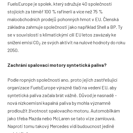
FuelsEurope je spolek, který sdružuje 40 společností
stojících za téměř 100 % rafinerií a více než 75 %
maloobchodních prodejů pohonných hmot v EU. Členská
základna zahrnuje společnosti jako například Shell a BP. Ty
se v souvislosti s klimatickými cíli EU letos zavázaly ke
snížení emisí CO
ze svých aktivit na nulové hodnoty do roku
2
2050.
Zachrání spalovací motory syntetická paliva?
Podle ropných společností ano, proto jejich zastřešující
organizace FuelsEurope výrazně tlačí na vedení EU, aby
syntetická paliva začala brát vážně. Důvod je nasnadě -
nová nízkoemisní kapalná paliva by mohla významně
prodloužit životnost spalovacího motoru. Automobilkám
jako třeba Mazda nebo McLaren se tato vize zamlouvá.
Naproti tomu takový Mercedes vidí budoucnost jedině