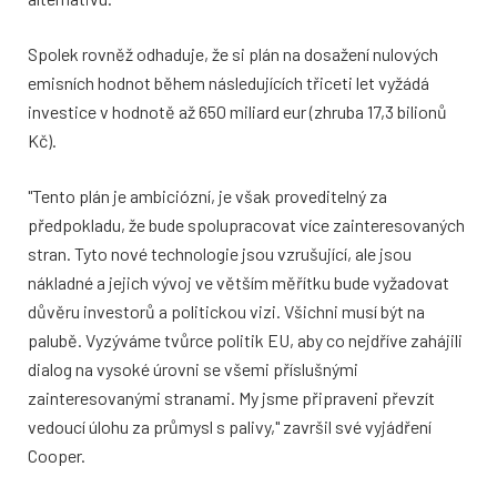
Spolek rovněž odhaduje, že si plán na dosažení nulových
emisních hodnot během následujících třiceti let vyžádá
investice v hodnotě až 650 miliard eur (zhruba 17,3 bilionů
Kč).
"Tento plán je ambiciózní, je však proveditelný za
předpokladu, že bude spolupracovat více zainteresovaných
stran. Tyto nové technologie jsou vzrušující, ale jsou
nákladné a jejich vývoj ve větším měřítku bude vyžadovat
důvěru investorů a politickou vizi. Všichni musí být na
palubě. Vyzýváme tvůrce politik EU, aby co nejdříve zahájili
dialog na vysoké úrovni se všemi příslušnými
zainteresovanými stranami. My jsme připraveni převzít
vedoucí úlohu za průmysl s palivy," završil své vyjádření
Cooper.