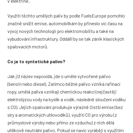
v elektřině.
Využití těchto umělých paliv by podle FuelsEurope pomohlo
značně snížit emise, automobilkám by přineslo víc času na
vývoj nových technologií pro elektromobilitu a také na
vybudování infrastruktury. Oddálil by se tak zánik klasických
spalovacích motorů.
Co je to syntetické palivo?
Jak již název napovídá, jde o uměle vytvořené palivo
(benzin nebo diesel). Zatímco běžné palivo vzniká rafinací
ropy, umělá paliva vznikají chemickou reakcí (nejčastěji
elektrolýzou vody na kyslík a vodík, následně sloučení vodíku
s CO). Jejich spalování produkuje výrazně čistší emise (bez
síry a aromatických uhlovodíků), využití CO pro výrobu (z
průmyslové výroby nebo přímo ze vzduchu) z nich dělá
uhlíkově neutrální palivo. Pokud se navíc vyrábějí s využitím