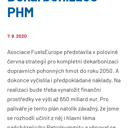
PHM
7. 9. 2020
Asociace FuelsEurope představila v polovině
června strategii pro kompletní dekarbonizaci
dopravních pohonných hmot do roku 2050. A
dokonce vyčíslila i předpokládané náklady. Na
realizaci bude třeba vynaložit finanční
prostředky ve výši až 650 miliard eur. Pro
paliváře je tento plán natolik závažný, že jsme
se rozhodli učinit z něj i hlavní téma
nadcházejícího Petrolsummitu a věnovat se