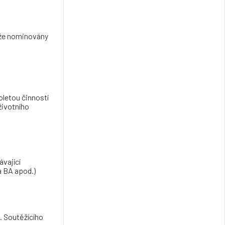
ěže nominovány
oletou činností
životního
ávající
a BA apod.)
. Soutěžícího