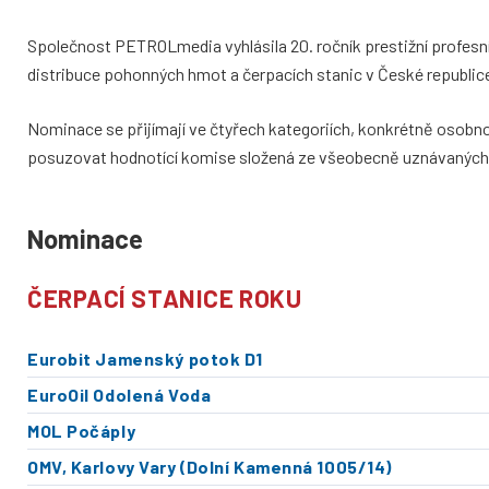
Společnost PETROLmedia vyhlásila 20. ročník prestižní profe
distribuce pohonných hmot a čerpacích stanic v České republic
Nominace se přijímají ve čtyřech kategoriích, konkrétně osobn
posuzovat hodnotící komise složená ze všeobecně uznávaných 
Nominace
ČERPACÍ STANICE ROKU
Eurobit Jamenský potok D1
EuroOil Odolená Voda
MOL Počáply
OMV, Karlovy Vary (Dolní Kamenná 1005/14)