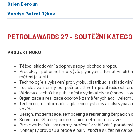
Orlen Beroun
Vendys Petrol Býkev
PETROLAWARDS 27 - SOUTĚŽNÍ KATEGO
PROJEKT ROKU
Těžba, skladování a doprava ropy, obchod s ropou
Produkty - pohonné hmoty (vč. plynných, alternativních), m
měření jakosti
Technologie a vybavení pro výrobu, distribuci a skladován
Legislativa, normy, bezpečnost, životní prostředí, ochrana
Vědecko-technická publikační a vydavatelská činnost, vý
Organizace a realizace oborově zaměřených akcí, veletrh
Technologie, informační a platební systémy a další vyba
vozidel
Design, modernizace, remodeling a rebranding čerpacích 
Servis a údržba čerpacích stanic, metrologie, revize
Provozní legislativa normy, profesní vzdělávání, poradens
Koncepty provozu a prodeje paliv, zboží a služeb na čerpa