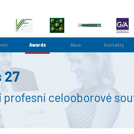
mit
Awards
Akce
Kontakty
 27
ní profesní celooborové so