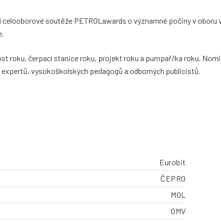
sní celooborové soutěže PETROLawards o významné počiny v oboru 
e.
ost roku, čerpací stanice roku, projekt roku a pumpař/ka roku. Nom
expertů, vysokoškolských pedagogů a odborných publicistů.
Eurobit
ČEPRO
MOL
OMV