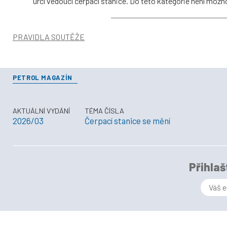
určí vedoucí čerpací stanice. Do této kategorie není mož
PRAVIDLA SOUTĚŽE
PETROL MAGAZÍN
AKTUÁLNÍ VYDÁNÍ
TÉMA ČÍSLA
2026/03
Čerpací stanice se mění
Přihlaš