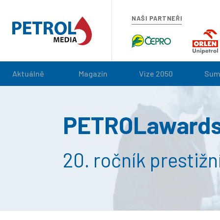
NAŠI PARTNEŘI
Aktuálně
Magazín
Vize 2050
Sum
PETROLawards
20. ročník prestiž