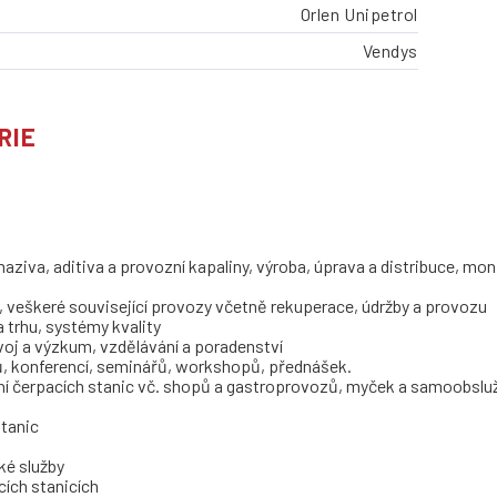
Orlen Unipetrol
Vendys
RIE
aziva, aditiva a provozní kapaliny, výroba, úprava a distribuce, moni
í, veškeré související provozy včetně rekuperace, údržby a provozu
 trhu, systémy kvality
voj a výzkum, vzdělávání a poradenství
ů, konferencí, seminářů, workshopů, přednášek.
vení čerpacích stanic vč. shopů a gastroprovozů, myček a samoobslu
stanic
ké služby
cích stanicích