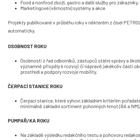
Food a nonfood zboží, gastro a další služby pro zákazníky,
Marketingové (věrnostní) systémy a akce
Projekty publikované v průběhu roku v některém z čísel PETRO
automaticky.
OSOBNOST ROKU
Osobnosti z řad odborníků, zástupců státní správy a školst
významně přispěly k rozvoji či nápravě jakékoliv části o
prostředí a podpory rozvoje mobility.
ČERPACÍ STANICE ROKU
Čerpací stanice, které vyhoví základním kritériím pořadate
minimálně základní sortiment pohonných hmot (BA a NM)
PUMPAŘ/KA ROKU
Na základě výsledku redakčního testu a pohovoru redakce