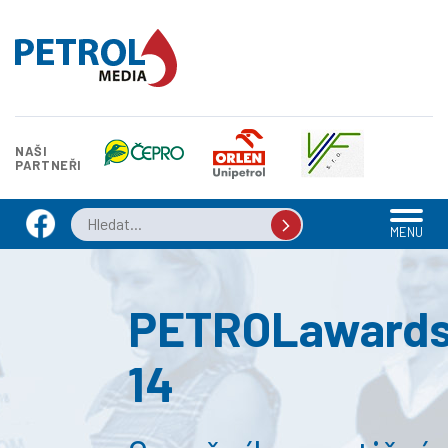
NAŠI
PARTNEŘI
MENU
PETROLaward
14