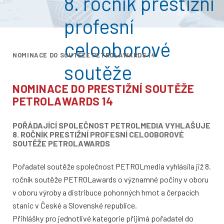
8. ročník prestižní
profesní
celooborové
NOMINACE DO SOUTĚŽE PETROLAWARDS 14
soutěže
NOMINACE DO PRESTIŽNÍ SOUTĚŽE
PETROLAWARDS 14
POŘÁDAJÍCÍ SPOLEČNOST PETROLMEDIA VYHLAŠUJE
8. ROČNÍK PRESTIŽNÍ PROFESNÍ CELOOBOROVÉ
SOUTĚŽE PETROLAWARDS
Pořadatel soutěže společnost PETROLmedia vyhlásila již 8.
ročník soutěže PETROLawards o významné počiny v oboru
v oboru výroby a distribuce pohonných hmot a čerpacích
stanic v České a Slovenské republice.
Přihlášky pro jednotlivé kategorie přijímá pořadatel do