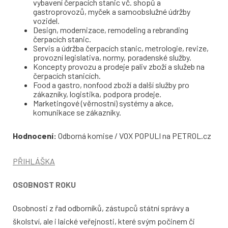
vybavení čerpacích stanic vč. shopů a
gastroprovozů, myček a samoobslužné údržby
vozidel.
Design, modernizace, remodeling a rebranding
čerpacích stanic.
Servis a údržba čerpacích stanic, metrologie, revize,
provozní legislativa, normy, poradenské služby.
Koncepty provozu a prodeje paliv zboží a služeb na
čerpacích stanicích.
Food a gastro, nonfood zboží a další služby pro
zákazníky, logistika, podpora prodeje.
Marketingové (věrnostní) systémy a akce,
komunikace se zákazníky.
Hodnocení:
Odborná komise / VOX POPULI na PETROL.cz
PŘIHLÁŠKA
OSOBNOST ROKU
Osobnosti z řad odborníků, zástupců státní správy a
školství, ale i laické veřejnosti, které svým počinem či