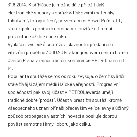
31.8.2014. K přihlášce je možno dále přiložit další
elektronické soubory s obrázky, tiskovými materiály,
tabulkami, fotografiemi, prezentacemi PowerPoint atd.,
které spolu s popisem nominace slouží jako firemní
prezentace až do konce roku.
Vyhlášení výsledků soutěže a slavnostní předání cen
vítězům proběhne 30.10.2014 v kongresovém centru hotelu
Clarion Praha v rámci tradiční konference PETROLsummit
14.
Popularita soutěže se rok od roku zvyšuje, o čemž svědčí
stále živější zájem médií i laické veřejnosti. Progresivní
společnosti pak svojí účast v PETROLawards umějí
tradičně dobře "prodat". Účast v prestižní soutěži kromě
všeobecného uznání přináší především velice levný a účinný
způsob propagace vlastních inovací a posiluje dobrou
pověst samotné firmy i oboru jako celku.