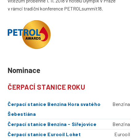
vítězům proběhne 1. 11. 2018 v hotelu Olympik v Praze
v rámci tradiční konference PETROLsummit18.
Nominace
ČERPACÍ STANICE ROKU
Čerpací stanice Benzina Hora svatého
Benzina
Šebestiána
Čerpací stanice Benzina - Sířejovice
Benzina
Čerpací stanice Eurooil Loket
Eurooil