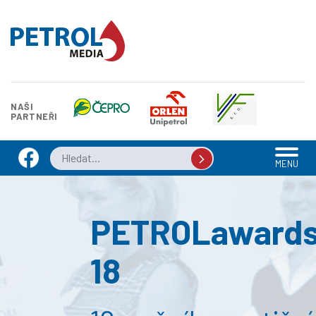
NAŠI
PARTNEŘI
MENU
PETROLaward
18