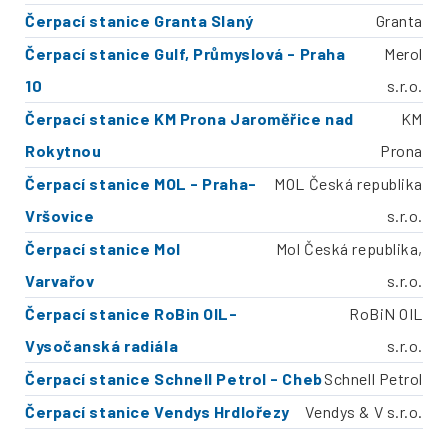
Čerpací stanice Granta Slaný
Granta
Čerpací stanice Gulf, Průmyslová - Praha
Merol
10
s.r.o.
Čerpací stanice KM Prona Jaroměřice nad
KM
Rokytnou
Prona
Čerpací stanice MOL - Praha-
MOL Česká republika
Vršovice
s.r.o.
Čerpací stanice Mol
Mol Česká republika,
Varvařov
s.r.o.
Čerpací stanice RoBin OIL-
RoBiN OIL
Vysočanská radiála
s.r.o.
Čerpací stanice Schnell Petrol - Cheb
Schnell Petrol
Čerpací stanice Vendys Hrdlořezy
Vendys & V s.r.o.