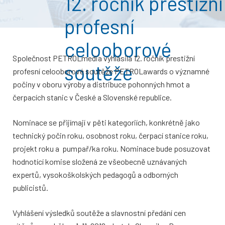
12. ročník prestižní
profesní
celooborové
Společnost PETROLmedia vyhlásila 12. ročník prestižní
soutěže
profesní celooborové soutěže PETROLawards o významné
počiny v oboru výroby a distribuce pohonných hmot a
čerpacích stanic v České a Slovenské republice.
Nominace se přijímají v pěti kategoriích, konkrétně jako
technický počin roku, osobnost roku, čerpací stanice roku,
projekt roku a pumpař/ka roku. Nominace bude posuzovat
hodnotící komise složená ze všeobecně uznávaných
expertů, vysokoškolských pedagogů a odborných
publicistů.
Vyhlášení výsledků soutěže a slavnostní předání cen