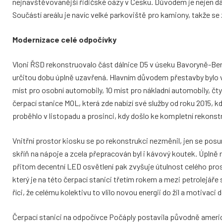
nejnavštěvovanější řidičské oázy v Česku. Důvodem je nejen dáln
Součástí areálu je navíc velké parkoviště pro kamiony, takže se
Modernizace celé odpočívky
Vloni ŘSD rekonstruovalo část dálnice D5 v úseku Bavoryně-Ber
určitou dobu úplně uzavřená. Hlavním důvodem přestavby bylo ve
míst pro osobní automobily, 10 míst pro nákladní automobily, čt
čerpací stanice MOL, která zde nabízí své služby od roku 2015, 
proběhlo v listopadu a prosinci, kdy došlo ke kompletní rekonst
Vnitřní prostor kiosku se po rekonstrukci nezměnil, jen se posun
skříň na nápoje a zcela přepracován byl i kávový koutek. Úplně 
přitom decentní LED osvětlení pak zvyšuje útulnost celého prosto
který je na této čerpací stanici třetím rokem a mezi petrolejáře 
říci, že celému kolektivu to vlilo novou energii do žil a motivaci
Čerpací stanici na odpočívce Počáply postavila původně americ