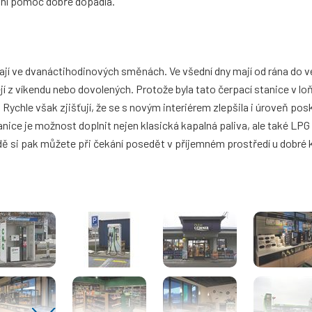
rvní pomoc dobře dopadla.
dají ve dvanáctihodinových směnách. Ve všední dny mají od rána do v
cejí z víkendu nebo dovolených. Protože byla tato čerpací stanice v 
ychle však zjišťují, že se s novým interiérem zlepšila i úroveň po
nice je možnost doplnit nejen klasická kapalná paliva, ale také LPG
dě si pak můžete při čekání posedět v příjemném prostředí u dobré 