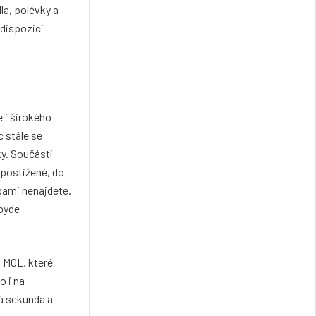
dla, polévky a
 dispozici
e i širokého
c stále se
ky. Součástí
 postižené, do
bami nenajdete.
zbyde
ě MOL, které
o i na
á sekunda a