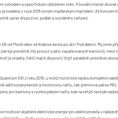
m vchodem a specifickým obložením stěn. Původní interiér doznal 
byly provedeny v roce 2015 novým maďarským majitelem. Až koncem 
etně úprav dispozice, podlah a sociálního zařízení.
D5 od Plzně nebo od Králova dvora po ulici Pod dálnicí. My jsme přij
 zde byl poměrně čilý provoz a plno zaparkovaných kamionů, mezi n
oří je snadný, řidiči mají k dispozici čtyři paralelně umístěné obou
 Quantium 510 z roku 2015, u nichž motoristé najdou kompletní nab
ně aditivovaný benzín a motorovou naftu, tak prémiová paliva MOL
razený pro kamiony s rychlovýdejem nafty, kde na refýži nechybí nadz
é možnost doplnění elektrické energie pro elektromobily u nabíjecí