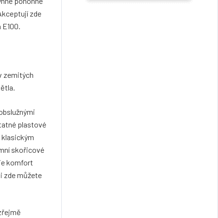
lynné pohonné
Akceptují zde
a E100.
 v zemitých
ětla.
oobslužnými
statné plastové
u klasickým
imní skořicové
je komfort
 si zde můžete
ozřejmě