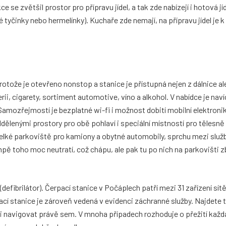
 se zvětšil prostor pro přípravu jídel, a tak zde nabízejí i hotová jí
 tyčinky nebo hermelínky). Kuchaře zde nemají, na přípravu jídel je k
otože je otevřeno nonstop a stanice je přístupná nejen z dálnice al
ii, cigarety, sortiment automotive, víno a alkohol. V nabídce je naví
Samozřejmostí je bezplatné wi-fi i možnost dobití mobilní elektroni
ddělenými prostory pro obě pohlaví i speciální místností pro tělesně
velké parkoviště pro kamiony a obytné automobily, sprchu mezi služ
ě toho moc neutratí, což chápu, ale pak tu po nich na parkovišti 
(defibrilátor). Čerpací stanice v Počáplech patří mezi 31 zařízení sít
pací stanice je zároveň vedená v evidenci záchranné služby. Najdete t
 navigovat právě sem. V mnoha případech rozhoduje o přežití každ