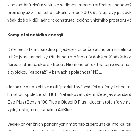
v nezaměnitelném stylu se sedlovou modrou střechou, honosný
proměny už za ruského Lukoilu v roce 2007, další úpravy pak 
však došlo k důkladné rekonstrukci celého vnitřního prostoru vč
Kompletní nabídka energií
K čerpací stanici snadno přijedete z odbočovacího pruhu dálnice 
takže jsme museli využít druhou možnost. V době naší návštěvy
čerpací stanice skoro ztrácel. Nicméně příjezd na tankovací nádv
s typickou "kapotáží" v barvách společnosti MOL.
Jedná se o spolehlivé multiproduktové výdejní stojany Tokheim
hmot od společnosti MOL. Natankovat zde můžete jak standard
Evo Plus (Benzin 100 Plus a Diesel D Plus). Jeden stojan je vyh
výdejní stojan na kapalinu AdBlue.
Vedle konvenčních pohonných hmot nabízí berounská "molka" tak