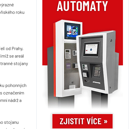
výrazné
loňského roku
eli od Prahy,
imiž se areál
stranné stojany
ídku pohonných
 s označením
emní nádrž a
ho stojanu