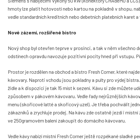
Siemens s nabíjecími výkony 50 kW (konektory CHAdeMO a CCS) a
hmoty lze platit hotovostí nebo kartou na pokladně v shopu, nab
vedle standardních kreditních nebo debetních platebních karet a
Nové zázemí, rozšířené bistro
Nový shop byl otevřen teprve v prosinci, a tak v něm všechno do
odstínech opravdu navozuje pozitivní pocity hned při vstupu. P
Prostor je rozdělen na obchod a bistro Fresh Corner, které na
kávovary. Naproti vchodu jsou pokladny a pulty pro výdej bistr
židle a k dispozici je tak 15 míst k sezení. Kávu si zde můžete 
způsobem v pákovém kávovaru. Vedle řady nejrůznějších kávovýc
menu (skořicové latté a skořicový uzel). Je třeba pochválit je
zákazníků a zrychluje prodej. Na kávu zde ostatně jezdí i místní
ve 250gramovém balení zakoupit do domácího kávovaru.
Vedle kávy nabízí místní Fresh Corner ještě rozpékané sladké p