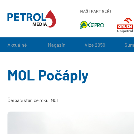
NAŠI PARTNEŘI
Aktuálně
Magazín
Vize 2050
Sum
MOL Počáply
Čerpací stanice roku, MOL