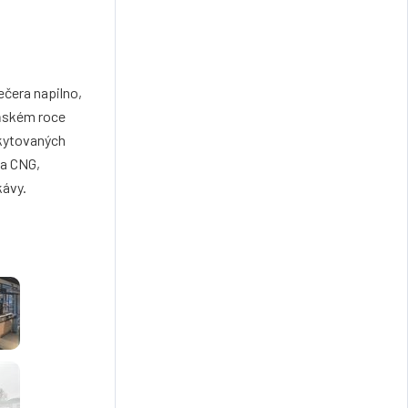
ečera napilno,
loňském roce
skytovaných
 a CNG,
kávy.