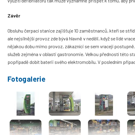
využití defibrilátoru tak může významně přispět k tomu, aby p
Závěr
Obsluhu čerpací stanice zajišťuje 10 zaměstnanců, kteří se stří
ale nejsilnější provoz zde bývá hlavně v neděli, když se lidé vra
nějakou dobu mimo provoz, zákazníci se sem vracejí postupně. R
služeb zejména v oblasti gastronomie. Velkou předností této sta
popřípadě dobít baterii svého elektromobilu. V posledním přípa
Fotogalerie