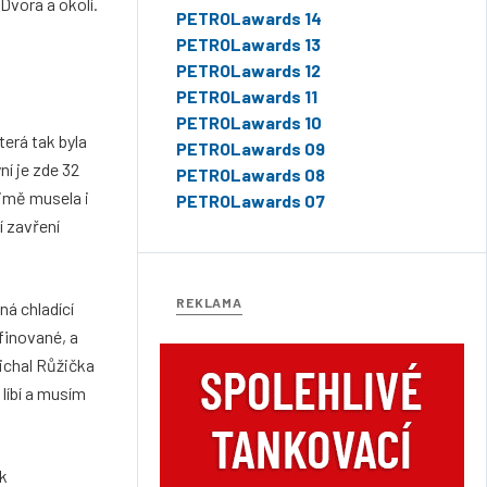
Dvora a okolí.
PETROLawards 14
PETROLawards 13
PETROLawards 12
PETROLawards 11
PETROLawards 10
erá tak byla
PETROLawards 09
í je zde 32
PETROLawards 08
ejmě musela i
PETROLawards 07
í zavření
REKLAMA
ná chladící
finované, a
Michal Růžička
 líbí a musím
ek