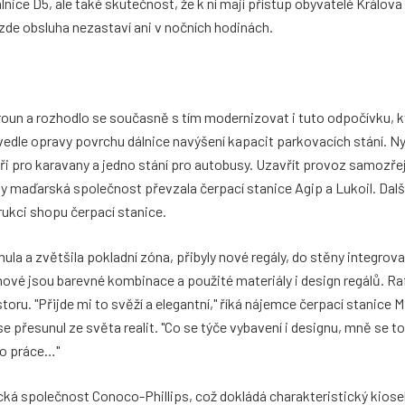
ice D5, ale také skutečnost, že k ní mají přístup obyvatelé Králova 
 zde obsluha nezastaví ani v nočních hodinách.
oun a rozhodlo se současně s tím modernizovat i tuto odpočívku, kt
dle opravy povrchu dálnice navýšení kapacit parkovacích stání. Nyn
yři pro karavany a jedno stání pro autobusy. Uzavřít provoz samozř
kdy maďarská společnost převzala čerpací stanice Agip a Lukoil. Dalš
rukci shopu čerpací stanice.
ula a zvětšila pokladní zóna, přibyly nové regály, do stěny integrova
nové jsou barevné kombinace a použité materiály i design regálů. Ra
ru. "Přijde mi to svěží a elegantní," říká nájemce čerpací stanice 
se přesunul ze světa realit. "Co se týče vybavení i designu, mně se to
 do práce…"
ká společnost Conoco-Phillips, což dokládá charakteristický kios