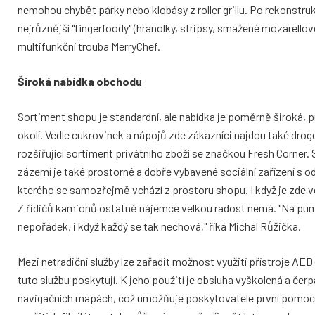
nemohou chybět párky nebo klobásy z roller grillu. Po rekonstrukce
nejrůznější "fingerfoody" (hranolky, stripsy, smažené mozarellové
multifunkční trouba MerryChef.
Široká nabídka obchodu
Sortiment shopu je standardní, ale nabídka je poměrně široká, pr
okolí. Vedle cukrovinek a nápojů zde zákazníci najdou také droger
rozšiřující sortiment privátního zboží se značkou Fresh Corner. 
zázemí je také prostorné a dobře vybavené sociální zařízení s o
kterého se samozřejmě vchází z prostoru shopu. I když je zde 
Z řidičů kamionů ostatně nájemce velkou radost nemá. "Na pump
nepořádek, i když každý se tak nechová," říká Michal Růžička.
Mezi netradiční služby lze zařadit možnost využití přístroje AED 
tuto službu poskytují. K jeho použití je obsluha vyškolená a čer
navigačních mapách, což umožňuje poskytovatele první pomoci