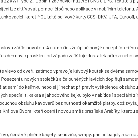
 22 kW (Type 2). Doplnit zde navíc můžete i CNG a LPG. Tekuté a p
íjení lze aktivovat pomocí čipů nebo aplikace v mobilním telefonu. 
 tankovacích karet MOL také palivové karty CCS, DKV, UTA, Eurooil, 
slova zářilo novotou. A nutno říci, že úplně nový koncept interiéru
řes den navíc prosklení od západu zajišťuje dostatek přirozeného sv
jdete vlevo od dveří, zatímco vpravo je kávový koutek se dvěma sam
a. Posezení u nových stolečků a čalouněných lavicích doplňují samo
udělat sami do kelímku nebo si ji nechat připravit vyškolenou obsluho
h specialit, kakaa a jahodového šejku bylo v nabídce i speciální z
dnoduchou obsluhu kávovarů bez nutnosti okamžité platby, což zvyšu
 z Králova Dvora, kteří ocení i novou směs brazilské Arabiky, kterou
ečivo, čerstvě plněné bagety, sendviče, wrapy, panini, bagely a sam