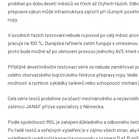
probíhat po dobu deseti měsíců ve třech až čtyřech fázích. Odbor
přepravní výkon může infrastruktura zajistit při různých povět
ropy.
V úvodních fázích testování nebude ropovod po celý měsíc prov
pracuje na 100 %, Dunajská rafinerie zatím funguje s omezenou 
proto bude možné až po obnovení provozu jednotky AV3, které 
Přibližně desetiměsíční testovací série se nebude zaměřovat p
celého chorvatského logistického řetězce přepravy ropy. Vedle
možnosti a rychlost vykládky tankerů nebo schopnosti míchání j
Celá série testů proběhne za účasti mezinárodního a nezávisl
zatímco JANAF přizve specialisty z Německa.
Podle společnosti MOL je zahájení důkladného a odborného tes
Po řadě testů a veřejných vyjádření je v zájmu všech stran, ab
vyjádřeních uvádí roční kapacita ropovodu v rozmezí 11 až 15 m