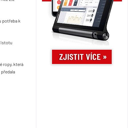
u potřeba k
jistotu
 ropy, která
 předala