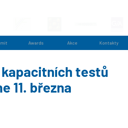
mit
Awards
Akce
Kontakty
 kapacitních testů
e 11. března