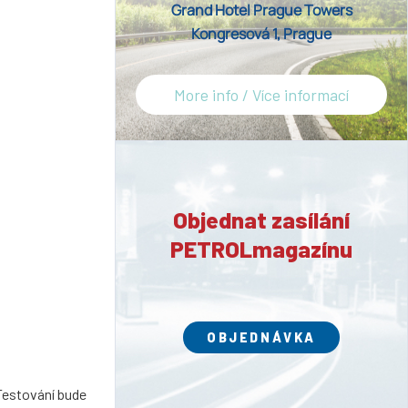
Grand Hotel Prague Towers
Kongresová 1, Prague
More info / Více informací
Objednat zasílání
PETROLmagazínu
OBJEDNÁVKA
Testování bude