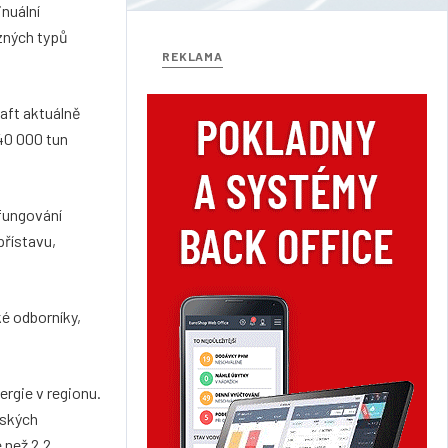
inuální
zných typů
REKLAMA
aft aktuálně
40 000 tun
fungování
přístavu,
é odborníky,
rgie v regionu.
tských
 než 2,2