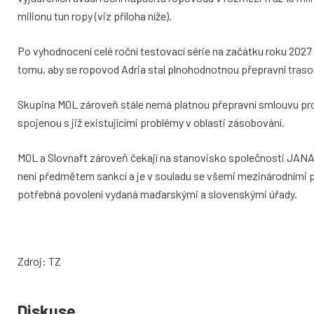
milionu tun ropy (viz příloha níže).
Po vyhodnocení celé roční testovací série na začátku roku 2027 
tomu, aby se ropovod Adria stal plnohodnotnou přepravní traso
Skupina MOL zároveň stále nemá platnou přepravní smlouvu pro 
spojenou s již existujícími problémy v oblasti zásobování.
MOL a Slovnaft zároveň čekají na stanovisko společnosti JANA
není předmětem sankcí a je v souladu se všemi mezinárodními p
potřebná povolení vydaná maďarskými a slovenskými úřady.
Zdroj: TZ
Diskuse