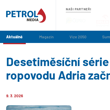
NAŠI PARTNEŘI
Aktuálně
Magazín
Vize 2050
Sum
Desetiměsíční série
ropovodu Adria začn
9. 3. 2026