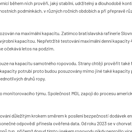
níci během nich prověří, jaký stabilní, udržitelný a dlouhodobě kont
rnostních podmínkách, v různých ročních obdobích a při přepravě rů
ozován na maximální kapacitu. Zatímco bratislavská rafinerie Slovn
výrobní kapacitou. Nepřetržité testování maximální denní kapacity 
se očekává letos na podzim.
ouze na kapacitu samotného ropovodu. Strany chtějí prověřit také 
 kapacity potrubí proto budou posuzovány mimo jiné také kapacity 
ednotlivých druhů ropy.
ého monitorovacího týmu. Společnost MOL zapojí do procesu americk
tování důležitým krokem směrem k posílení bezpečnosti dodávek ene
y konečné odpovědi přinesla ověřená data. Od roku 2023 se v chorva
ilionů tun, přičemž dosud tímto úsekem ropovodu nikdy neprošlo více