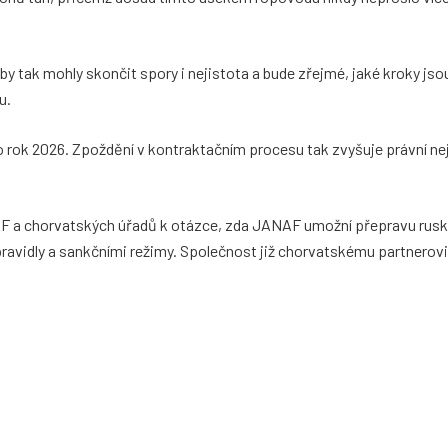
by tak mohly skončit spory i nejistota a bude zřejmé, jaké kroky jso
u.
rok 2026. Zpoždění v kontraktačním procesu tak zvyšuje právní ne
F a chorvatských úřadů k otázce, zda JANAF umožní přepravu ruské
ravidly a sankčními režimy. Společnost již chorvatskému partnerovi