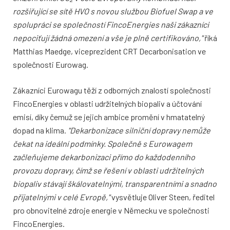
rozšiřující se sítě HVO s novou službou Biofuel Swap a ve
spolupráci se společností FincoEnergies naši zákazníci
nepociťují žádná omezení a vše je plně certifikováno,"
říká
Matthias Maedge, viceprezident CRT Decarbonisation ve
společnosti Eurowag.
Zákazníci Eurowagu těží z odborných znalostí společnosti
FincoEnergies v oblasti udržitelných biopaliv a účtování
emisí, díky čemuž se jejich ambice promění v hmatatelný
dopad na klima.
"Dekarbonizace silniční dopravy nemůže
čekat na ideální podmínky. Společně s Eurowagem
začleňujeme dekarbonizaci přímo do každodenního
provozu dopravy, čímž se řešení v oblasti udržitelných
biopaliv stávají škálovatelnými, transparentními a snadno
přijatelnými v celé Evropě,"
vysvětluje Oliver Steen, ředitel
pro obnovitelné zdroje energie v Německu ve společnosti
FincoEnergies.