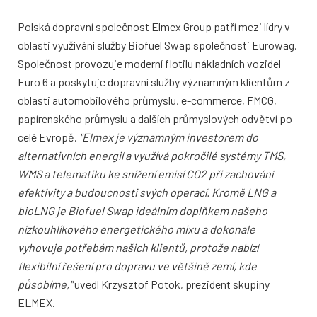
Polská dopravní společnost Elmex Group patří mezi lídry v
oblasti využívání služby Biofuel Swap společnosti Eurowag.
Společnost provozuje moderní flotilu nákladních vozidel
Euro 6 a poskytuje dopravní služby významným klientům z
oblasti automobilového průmyslu, e-commerce, FMCG,
papírenského průmyslu a dalších průmyslových odvětví po
celé Evropě.
"Elmex je významným investorem do
alternativních energií a využívá pokročilé systémy TMS,
WMS a telematiku ke snížení emisí CO2 při zachování
efektivity a budoucnosti svých operací. Kromě LNG a
bioLNG je Biofuel Swap ideálním doplňkem našeho
nízkouhlíkového energetického mixu a dokonale
vyhovuje potřebám našich klientů, protože nabízí
flexibilní řešení pro dopravu ve většině zemí, kde
působíme,"
uvedl Krzysztof Potok, prezident skupiny
ELMEX.