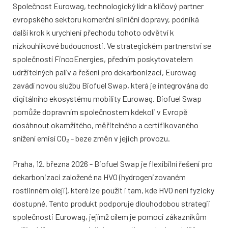
Společnost Eurowag, technologický lídr a klíčový partner
evropského sektoru komerční silniční dopravy, podniká
další krok k urychlení přechodu tohoto odvětví k
nízkouhlíkové budoucnosti. Ve strategickém partnerství se
společností FincoEnergies, předním poskytovatelem
udržitelných paliv a řešení pro dekarbonizaci, Eurowag
zavádí novou službu Biofuel Swap, která je integrována do
digitálního ekosystému mobility Eurowag. Biofuel Swap
pomůže dopravním společnostem kdekoli v Evropě
dosáhnout okamžitého, měřitelného a certifikovaného
snížení emisí CO₂ - beze změn v jejich provozu.
Praha, 12. března 2026 - Biofuel Swap je flexibilní řešení pro
dekarbonizaci založené na HVO (hydrogenizovaném
rostlinném oleji), které lze použít i tam, kde HVO není fyzicky
dostupné. Tento produkt podporuje dlouhodobou strategii
společnosti Eurowag, jejímž cílem je pomoci zákazníkům