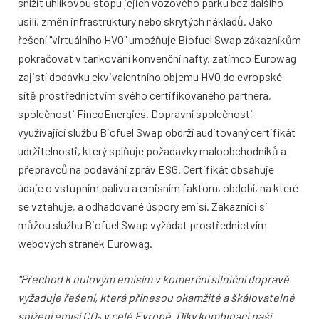
snížit uhlíkovou stopu jejich vozového parku bez dalšího
úsilí, změn infrastruktury nebo skrytých nákladů. Jako
řešení "virtuálního HVO" umožňuje Biofuel Swap zákazníkům
pokračovat v tankování konvenční nafty, zatímco Eurowag
zajistí dodávku ekvivalentního objemu HVO do evropské
sítě prostřednictvím svého certifikovaného partnera,
společnosti FincoEnergies. Dopravní společnosti
využívající službu Biofuel Swap obdrží auditovaný certifikát
udržitelnosti, který splňuje požadavky maloobchodníků a
přepravců na podávání zpráv ESG. Certifikát obsahuje
údaje o vstupním palivu a emisním faktoru, období, na které
se vztahuje, a odhadované úspory emisí. Zákazníci si
můžou službu Biofuel Swap vyžádat prostřednictvím
webových stránek Eurowag.
"Přechod k nulovým emisím v komerční silniční dopravě
vyžaduje řešení, která přinesou okamžité a škálovatelné
snížení emisí CO₂ v celé Evropě. Díky kombinaci naší