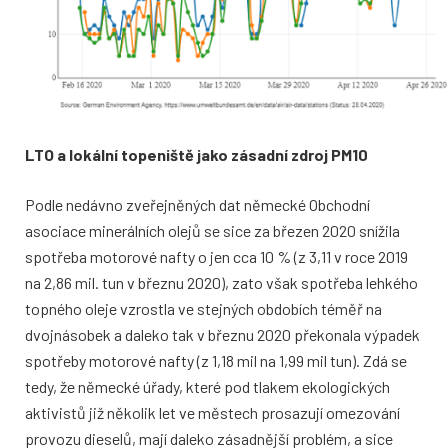
LTO a lokální topeniště jako zásadní zdroj PM10
Podle nedávno zveřejněných dat němec
ké Obchodní
asociace minerálních olejů
se sice za březen 2020 snížila
spotřeba
motorové nafty o jen cca 10 % (z 3,11
v roce 2019
na 2,86 mil. tun v březnu
2020), zato však spotřeba lehkého
topné
ho oleje vzrostla ve stejných obdobích té
měř na
dvojnásobek a daleko tak v březnu
2020 překonala výpadek
spotřeby moto
rové nafty (z 1,18 mil na 1,99 mil tun).
Zdá se
tedy, že německé úřady, které
pod tlakem ekologických
aktivistů již ně
kolik let ve městech prosazují omezování
provozu dieselů, mají daleko zásadnější
problém, a sice