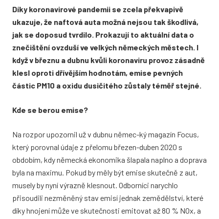
Díky koronavirové pandemii se zcela překvapivě
ukazuje, že naftová auta možná nejsou tak škodlivá,
jak se doposud tvrdilo. Prokazují to aktuální data o
znečištění ovzduší ve velkých německých městech. I
když v březnu a dubnu kvůli koronaviru provoz zásadně
klesl oproti dřívějším hodnotám, emise pevných
částic PM10 a oxidu dusičitého zůstaly téměř stejné.
Kde se berou emise?
Na rozpor upozornil už v dubnu němec
-
ký magazín Focus,
který porovnal údaje
z přelomu březen-duben 2020 s
obdo
bím, kdy německá ekonomika šlapala
naplno a doprava
byla na maximu. Pokud
by měly být emise skutečně z aut,
musely
by nyní výrazně klesnout. Odborníci na
rychlo
přisoudili nezměněný stav emisí
jednak zemědělství, které
díky hnojení
může ve skutečnosti emitovat až 80 %
NO
x
, a