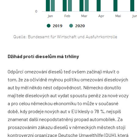
Džihád proti dieselům má trhliny
Odpůrci omezování dieselů teď ovšem za
čínají mluvit o
tom, že za očividně mylnou
politiku omezování dieselových
aut by
měl někdo nést odpovědnost. Německo
donutilo
majitele dieselových aut vydat
spoustu peněz za nové vozy
a pro celou
německou ekonomiku to může v součas
né
době, kdy prodeje nových aut v EU
klesly o 78 %, nejspíš
znamenat další ne
opodstatněný propad automobilek. Za
prosazováním zákazu dieselů v němec
kých městech stojí
kontroverzní organiza
ce Deutsche Umwelthilfe (DUH), která