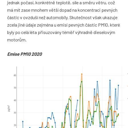
jednak počasí, konkrétně teplotě,
síle a směru větru, což
má mít zase mno
hem větší dopad na koncentraci pevných
částic v ovzduší než automobily. Skuteč
nost však ukazuje
zcela jiné údaje zejmé
na u emisí pevných částic PM10, které
byly
po celá léta přisuzovány téměř výhradně
dieselovým
motorům.
Emise PM10 2020