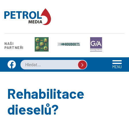
NAŠI
PARTNEŘI
MENU
Rehabilitace
dieselů?