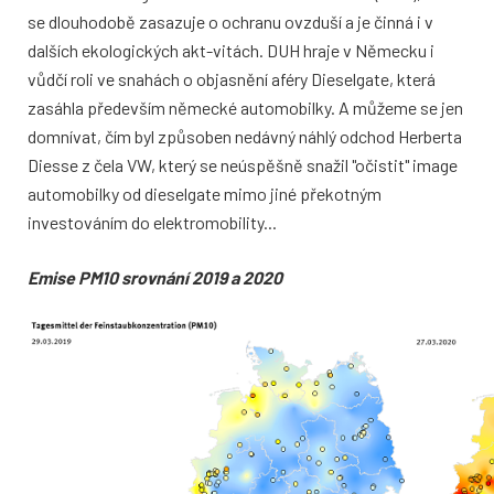
se
dlouhodobě zasazuje o ochranu ovzduší
a je činná i v
dalších ekologických akt
-
vitách. DUH hraje v Německu i
vůdčí roli
ve snahách o objasnění aféry Dieselgate,
která
zasáhla především německé auto
mobilky. A můžeme se jen
domnívat, čím
byl způsoben nedávný náhlý odchod Her
berta
Diesse z čela VW, který se neúspěš
ně snažil "očistit" image
automobilky od
dieselgate mimo jiné překotným
investo
váním do elektromobility...
Emise PM10 srovnání 2019 a 2020