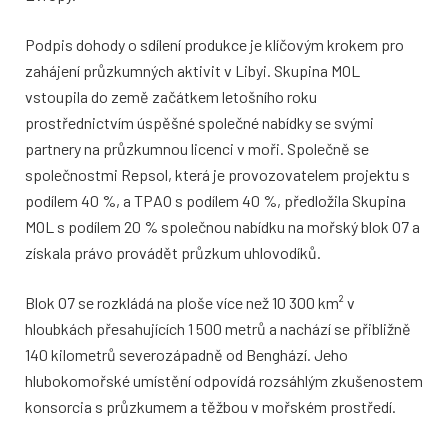
Podpis dohody o sdílení produkce je klíčovým krokem pro
zahájení průzkumných aktivit v Libyi. Skupina MOL
vstoupila do země začátkem letošního roku
prostřednictvím úspěšné společné nabídky se svými
partnery na průzkumnou licenci v moři. Společně se
společnostmi Repsol, která je provozovatelem projektu s
podílem 40 %, a TPAO s podílem 40 %, předložila Skupina
MOL s podílem 20 % společnou nabídku na mořský blok O7 a
získala právo provádět průzkum uhlovodíků.
Blok O7 se rozkládá na ploše více než 10 300 km² v
hloubkách přesahujících 1 500 metrů a nachází se přibližně
140 kilometrů severozápadně od Benghází. Jeho
hlubokomořské umístění odpovídá rozsáhlým zkušenostem
konsorcia s průzkumem a těžbou v mořském prostředí.