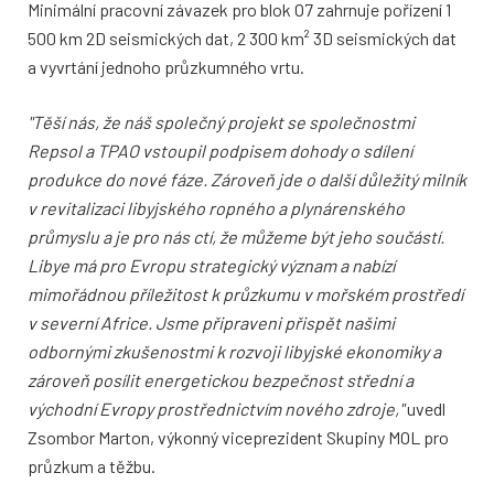
Minimální pracovní závazek pro blok O7 zahrnuje pořízení 1
500 km 2D seismických dat, 2 300 km² 3D seismických dat
a vyvrtání jednoho průzkumného vrtu.
"Těší nás, že náš společný projekt se společnostmi
Repsol a TPAO vstoupil podpisem dohody o sdílení
produkce do nové fáze. Zároveň jde o další důležitý milník
v revitalizaci libyjského ropného a plynárenského
průmyslu a je pro nás ctí, že můžeme být jeho součástí.
Libye má pro Evropu strategický význam a nabízí
mimořádnou příležitost k průzkumu v mořském prostředí
v severní Africe. Jsme připraveni přispět našimi
odbornými zkušenostmi k rozvoji libyjské ekonomiky a
zároveň posílit energetickou bezpečnost střední a
východní Evropy prostřednictvím nového zdroje,"
uvedl
Zsombor Marton, výkonný viceprezident Skupiny MOL pro
průzkum a těžbu.