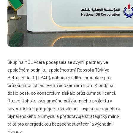
Skupina MOL včera podepsala se svými partnery ve
společném podniku, společnostmi Repsol a Türkiye
Petrolleri A. O. (TPAO), dohodu o sdílení produkce pro
průzkumnou oblast ve Středozemním moři. K podpisu
došlo poté, co konsorcium získalo průzkumnou licenci.
Rozvoj tohoto významného průzkumného projektu v
severní Africe přispěje k revitalizaci libyjského ropného a
plynárenského průmyslu a představuje strategický milník
také pro energetickou bezpečnost střední a východní
Evropy.