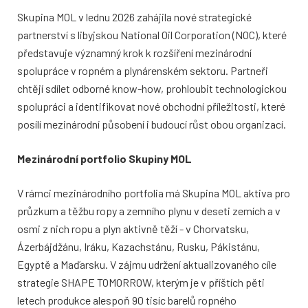
Skupina MOL v lednu 2026 zahájila nové strategické
partnerství s libyjskou National Oil Corporation (NOC), které
představuje významný krok k rozšíření mezinárodní
spolupráce v ropném a plynárenském sektoru. Partneři
chtějí sdílet odborné know-how, prohloubit technologickou
spolupráci a identifikovat nové obchodní příležitosti, které
posílí mezinárodní působení i budoucí růst obou organizací.
Mezinárodní portfolio Skupiny MOL
V rámci mezinárodního portfolia má Skupina MOL aktiva pro
průzkum a těžbu ropy a zemního plynu v deseti zemích a v
osmi z nich ropu a plyn aktivně těží - v Chorvatsku,
Ázerbájdžánu, Iráku, Kazachstánu, Rusku, Pákistánu,
Egyptě a Maďarsku. V zájmu udržení aktualizovaného cíle
strategie SHAPE TOMORROW, kterým je v příštích pěti
letech produkce alespoň 90 tisíc barelů ropného