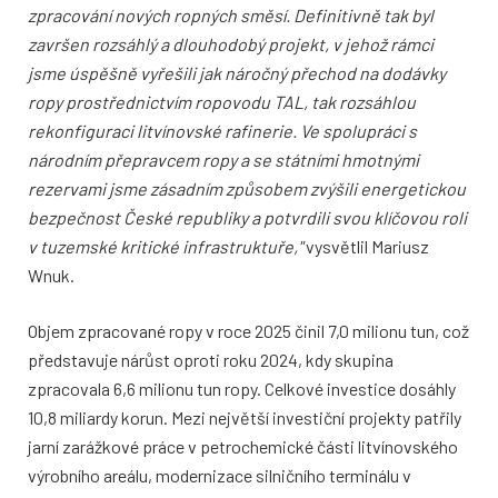
zpracování nových ropných směsí. Definitivně tak byl
završen rozsáhlý a dlouhodobý projekt, v jehož rámci
jsme úspěšně vyřešili jak náročný přechod na dodávky
ropy prostřednictvím ropovodu TAL, tak rozsáhlou
rekonfiguraci litvínovské rafinerie. Ve spolupráci s
národním přepravcem ropy a se státními hmotnými
rezervami jsme zásadním způsobem zvýšili energetickou
bezpečnost České republiky a potvrdili svou klíčovou roli
v tuzemské kritické infrastruktuře,"
vysvětlil Mariusz
Wnuk.
Objem zpracované ropy v roce 2025 činil 7,0 milionu tun, což
představuje nárůst oproti roku 2024, kdy skupina
zpracovala 6,6 milionu tun ropy. Celkové investice dosáhly
10,8 miliardy korun. Mezi největší investiční projekty patřily
jarní zarážkové práce v petrochemické části litvínovského
výrobního areálu, modernizace silničního terminálu v