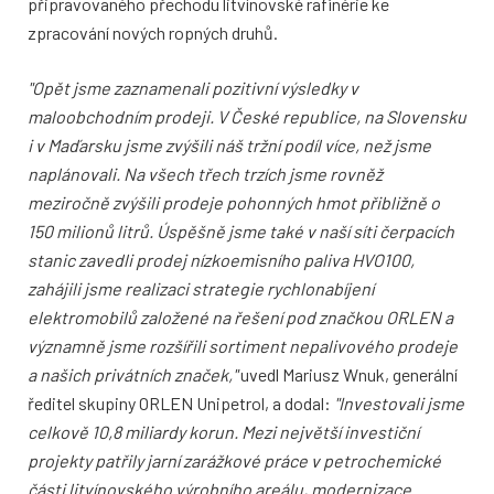
připravovaného přechodu litvínovské rafinérie ke
zpracování nových ropných druhů.
"Opět jsme zaznamenali pozitivní výsledky v
maloobchodním prodeji. V České republice, na Slovensku
i v Maďarsku jsme zvýšili náš tržní podíl více, než jsme
naplánovali. Na všech třech trzích jsme rovněž
meziročně zvýšili prodeje pohonných hmot přibližně o
150 milionů litrů. Úspěšně jsme také v naší síti čerpacích
stanic zavedli prodej nízkoemisního paliva HVO100,
zahájili jsme realizaci strategie rychlonabíjení
elektromobilů založené na řešení pod značkou ORLEN a
významně jsme rozšířili sortiment nepalivového prodeje
a našich privátních značek,"
uvedl Mariusz Wnuk, generální
ředitel skupiny ORLEN Unipetrol, a dodal:
"Investovali jsme
celkově 10,8 miliardy korun. Mezi největší investiční
projekty patřily jarní zarážkové práce v petrochemické
části litvínovského výrobního areálu, modernizace