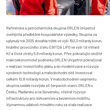
Rafinérská a petrochemická skupina ORLEN Unipetrol
zveřejnila předběžné hospodářské výsledky. Skupina za
uplynulý rok 2025 dosáhla tržeb ve výši 150,3 miliardy korun,
hrubého provozního zisku EBITDA LIFO ve výši 1,6 miliard
Kč a čisté ztráty 5,9 miliardy korun. Přes pokračující složité
makroekonomické podmínky ORLEN Unipetrol pokračoval
v realizaci investičního plánu a do modernizace a rozvoje
výrobních technologií a maloobchodní sítě investoval
celkem 10,8 miliardy korun. V maloobchodním segmentu
skupina nadále rozvíjela síť čerpacích stanic ORLEN v
Česku, Maďarsku a na Slovensku, včetně rozvoje
infrastruktury pro nízkoemisní a bezemisní mobilitu.
Významnou událostí minulého roku se stala realizace