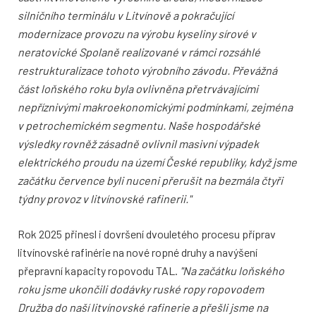
silničního terminálu v Litvínově a pokračující
modernizace provozu na výrobu kyseliny sírové v
neratovické Spolaně realizované v rámci rozsáhlé
restrukturalizace tohoto výrobního závodu. Převážná
část loňského roku byla ovlivněna přetrvávajícími
nepříznivými makroekonomickými podmínkami, zejména
v petrochemickém segmentu. Naše hospodářské
výsledky rovněž zásadně ovlivnil masivní výpadek
elektrického proudu na území České republiky, když jsme
začátku července byli nuceni přerušit na bezmála čtyři
týdny provoz v litvínovské rafinerii."
Rok 2025 přinesl i dovršení dvouletého procesu příprav
litvínovské rafinérie na nové ropné druhy a navýšení
přepravní kapacity ropovodu TAL.
"Na začátku loňského
roku jsme ukončili dodávky ruské ropy ropovodem
Družba do naší litvínovské rafinerie a přešli jsme na