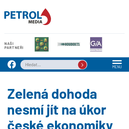
NAŠI
PARTNEŘI
MENU
Zelená dohoda
nesmí jít na úkor
české ekonomiky