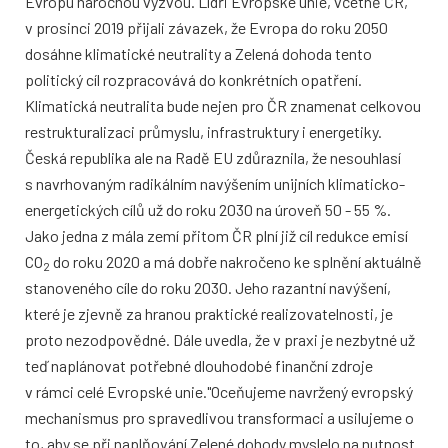
Evropu náročnou výzvou. Lídři Evropské unie, včetně ČR,
v prosinci 2019 přijali závazek, že Evropa do roku 2050
dosáhne klimatické neutrality a Zelená dohoda tento
politický cíl rozpracovává do konkrétních opatření.
Klimatická neutralita bude nejen pro ČR znamenat celkovou
restrukturalizaci průmyslu, infrastruktury i energetiky.
Česká republika ale na Radě EU zdůraznila, že nesouhlasí
s navrhovaným radikálním navýšením unijních klimaticko-
energetických cílů už do roku 2030 na úroveň 50 - 55 %.
Jako jedna z mála zemí přitom ČR plní již cíl redukce emisí
CO
do roku 2020 a má dobře nakročeno ke splnění aktuálně
2
stanoveného cíle do roku 2030. Jeho razantní navýšení,
které je zjevně za hranou praktické realizovatelnosti, je
proto nezodpovědné. Dále uvedla, že v praxi je nezbytné už
teď naplánovat potřebné dlouhodobé finanční zdroje
v rámci celé Evropské unie."Oceňujeme navržený evropský
mechanismus pro spravedlivou transformaci a usilujeme o
to, aby se při naplňování Zelené dohody myslelo na nutnost