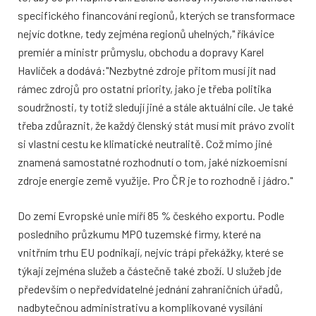
specifického financování regionů, kterých se transformace
nejvíc dotkne, tedy zejména regionů uhelných," říkávice
premiér a ministr průmyslu, obchodu a dopravy Karel
Havlíček a dodává:"Nezbytné zdroje přitom musí jít nad
rámec zdrojů pro ostatní priority, jako je třeba politika
soudržnosti, ty totiž sledují jiné a stále aktuální cíle. Je také
třeba zdůraznit, že každý členský stát musí mít právo zvolit
si vlastní cestu ke klimatické neutralitě. Což mimo jiné
znamená samostatné rozhodnutí o tom, jaké nízkoemisní
zdroje energie země využije. Pro ČR je to rozhodně i jádro."
Do zemí Evropské unie míří 85 % českého exportu. Podle
posledního průzkumu MPO tuzemské firmy, které na
vnitřním trhu EU podnikají, nejvíc trápí překážky, které se
týkají zejména služeb a částečně také zboží. U služeb jde
především o nepředvídatelné jednání zahraničních úřadů,
nadbytečnou administrativu a komplikované vysílání