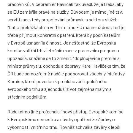
pracovníků. Vicepremiér Havlíček tak uvedl, že je třeba, aby
se EU zaměřila právě na služby. Důvodem je mimo jiné tzv.
servitizace, tedy propojování průmyslu a sektoru služeb.
"Dat o překážkách na vnitřním trhu EU máme už dost, teď je
třeba přijmout konkrétní opatření, která by podnikatelům
v Evropě usnadnila činnost. Je nešťastné, že Evropská
komise vnitřní trh v letošním roce v pracovním programu
upozadila, snažíme se to změnit," doplňujevice premiér a
ministr průmyslu, obchodu a dopravy Karel Havlíčeks tím, že
ČR bude samozřejmě nadále podporovat všechny iniciativy
Komise, které povedou k prohlubování společného
evropského trhu a zjednoduší život zejména malým a
středním podnikům.
Rada mimo jiné projednala i nový přístup Evropské komise
k Evropskému semestru a návrhy opatření ze Zprávy o
výkonnosti vnitřního trhu. Rovněž schválila závěry k lepší