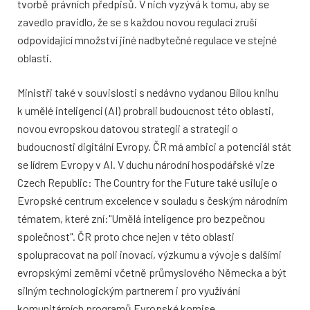
tvorbě právních předpisů. V nich vyzývá k tomu, aby se
zavedlo pravidlo, že se s každou novou regulací zruší
odpovídající množství jiné nadbytečné regulace ve stejné
oblasti.
Ministři také v souvislosti s nedávno vydanou Bílou knihu
k umělé inteligenci (AI) probrali budoucnost této oblasti,
novou evropskou datovou strategii a strategii o
budoucnosti digitální Evropy. ČR má ambici a potenciál stát
se lídrem Evropy v AI. V duchu národní hospodářské vize
Czech Republic: The Country for the Future také usiluje o
Evropské centrum excelence v souladu s českým národním
tématem, které zní:"Umělá inteligence pro bezpečnou
společnost". ČR proto chce nejen v této oblasti
spolupracovat na poli inovací, výzkumu a vývoje s dalšími
evropskými zeměmi včetně průmyslového Německa a být
silným technologickým partnerem i pro využívání
komunitárních programů Evropské komise.