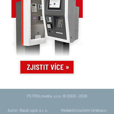
PETROLmedia, s.r.o. © 2000 - 2026
Autor: Baud, spol. s r. o.
Redakční systém Umbraco