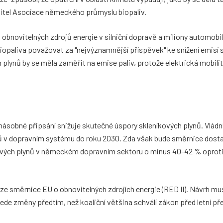
ditel Asociace německého průmyslu biopaliv.
 obnovitelných zdrojů energie v silniční dopravě a miliony automobi
biopaliva považovat za "nejvýznamnější příspěvek" ke snížení emisí 
h plynů by se měla zaměřit na emise paliv, protože elektrická mobilit
násobné připsání snižuje skutečné úspory skleníkových plynů. Vládn
ojů v dopravním systému do roku 2030. Zda však bude směrnice dost
íkových plynů v německém dopravním sektoru o minus 40-42 % oproti
ze směrnice EU o obnovitelných zdrojích energie (RED II). Návrh musí
 změny předtím, než koaliční většina schválí zákon před letní př