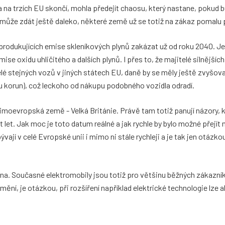
 na trzích EU skončí, mohla předejít chaosu, který nastane, pokud 
ůže zdát ještě daleko, některé země už se totiž na zákaz pomalu p
produkujících emise skleníkových plynů zakázat už od roku 2040. Je
ise oxidu uhličitého a dalších plynů. I přes to, že majitelé silnějších
é stejných vozů v jiných státech EU, daně by se měly ještě zvyšovat
nu korun), což leckoho od nákupu podobného vozidla odradí.
imoevropská země - Velká Británie. Právě tam totiž panují názory, k
let. Jak moc je toto datum reálné a jak rychle by bylo možné přejít na
ývají v celé Evropské unii i mimo ni stále rychleji a je tak jen otázko
 cena. Současné elektromobily jsou totiž pro většinu běžných zákazní
ní, je otázkou, při rozšíření například elektrické technologie lze al