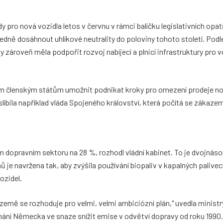
pro nová vozidla letos v červnu v rámci balíčku legislativních opatř
ledně dosáhnout uhlíkové neutrality do poloviny tohoto století. Podl
zároveň měla podpořit rozvoj nabíjecí a plnicí infrastruktury pro v
ivým členským státům umožnit podnikat kroky pro omezení prodeje n
líbila například vláda Spojeného království, která počítá se zákaze
dopravním sektoru na 28 %, rozhodl vládní kabinet. To je dvojnásob
ů je navržena tak, aby zvýšila používání biopaliv v kapalných palive
ozidel.
 země se rozhoduje pro velmi, velmi ambiciózní plán," uvedla minist
lhání Německa ve snaze snížit emise v odvětví dopravy od roku 1990.