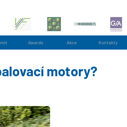
mit
Awards
Akce
Kontakty
palovací motory?