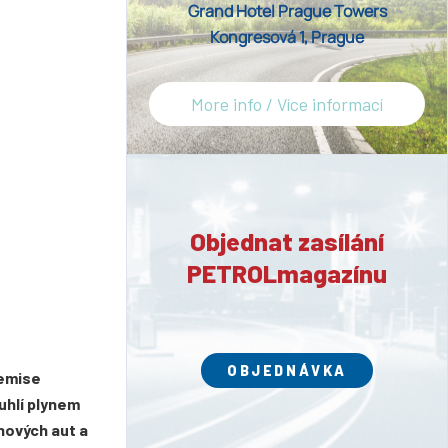
Grand Hotel Prague Towers
Kongresová 1, Prague
More info / Více informací
Objednat zasílání
PETROLmagazínu
OBJEDNÁVKA
 emise
uhlí plynem
 nových aut a