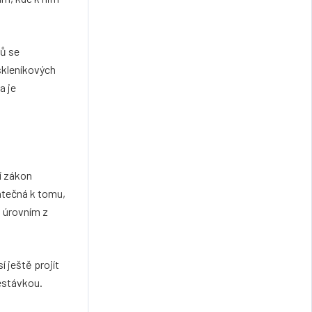
lů se
skleníkových
a je
í zákon
atečná k tomu,
 úrovním z
 ještě projít
estávkou.