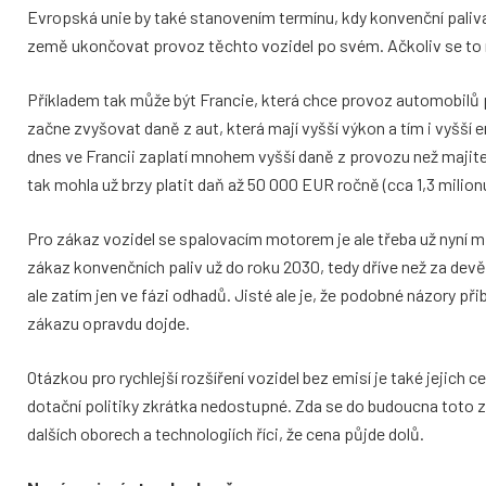
Evropská unie by také stanovením termínu, kdy konvenční paliva
země ukončovat provoz těchto vozidel po svém. Ačkoliv se to m
Příkladem tak může být Francie, která chce provoz automobilů 
začne zvyšovat daně z aut, která mají vyšší výkon a tím i vyšší em
dnes ve Francii zaplatí mnohem vyšší daně z provozu než majitel
tak mohla už brzy platit daň až 50 000 EUR ročně (cca 1,3 milio
Pro zákaz vozidel se spalovacím motorem je ale třeba už nyní m
zákaz konvenčních paliv už do roku 2030, tedy dříve než za devět 
ale zatím jen ve fázi odhadů. Jisté ale je, že podobné názory přib
zákazu opravdu dojde.
Otázkou pro rychlejší rozšíření vozidel bez emisí je také jejich
dotační politiky zkrátka nedostupné. Zda se do budoucna toto změ
dalších oborech a technologiích říci, že cena půjde dolů.