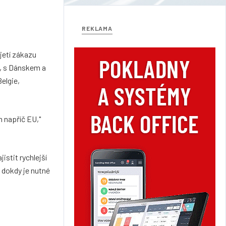
REKLAMA
jetí zákazu
í, s Dánskem a
elgie,
 napříč EU,"
stit rychlejší
 dokdy je nutné