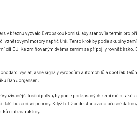
rs v březnu vyzvalo Evropskou komisi, aby stanovila termín pro při
i vznětovými motory napříč Unií. Tento krok by podle skupiny zem
mi cíli EU. Ke zmiňovaným dvěma zemím se připojily rovněž Irsko, B
ákonodárci vyslat jasné signály výrobcům automobilů a spotřebitelům
tiku Dan Jorgensen.
yužívanější fosilní paliva, by podle podepsaných zemí mělo také zaji
 či další bezemisní pohony. Když totiž bude stanoveno přesné datum,
ků i infrastruktury.