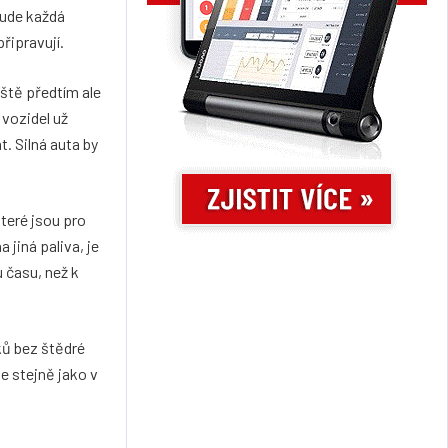
bude každá
řipravují.
ště předtím ale
 vozidel už
. Silná auta by
teré jsou pro
 jiná paliva, je
u času, než k
ků bez štědré
e stejně jako v