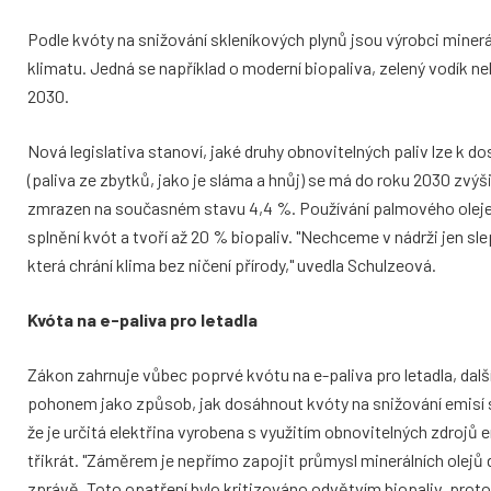
Podle kvóty na snižování skleníkových plynů jsou výrobci miner
klimatu. Jedná se například o moderní biopaliva, zelený vodík n
2030.
Nová legislativa stanoví, jaké druhy obnovitelných paliv lze k d
(paliva ze zbytků, jako je sláma a hnůj) se má do roku 2030 zvýš
zmrazen na současném stavu 4,4 %. Používání palmového oleje 
splnění kvót a tvoří až 20 % biopaliv. "Nechceme v nádrži jen sle
která chrání klima bez ničení přírody," uvedla Schulzeová.
Kvóta na e-paliva pro letadla
Zákon zahrnuje vůbec poprvé kvótu na e-paliva pro letadla, další
pohonem jako způsob, jak dosáhnout kvóty na snižování emisí sk
že je určitá elektřina vyrobena s využitím obnovitelných zdrojů 
třikrát. "Záměrem je nepřímo zapojit průmysl minerálních olejů d
zprávě. Toto opatření bylo kritizováno odvětvím biopaliv, protož