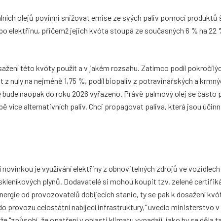
álních olejů povinni snižovat emise ze svých paliv pomocí produktů 
ebo elektřinu, přičemž jejich kvóta stoupá ze současných 6 % na 22
osažení této kvóty použít a v jakém rozsahu. Zatímco podíl pokročilý
it z nuly na nejméně 1,75 %, podíl biopaliv z potravinářských a krmn
bude naopak do roku 2026 vyřazeno. Právě palmový olej se často 
pě více alternativních paliv. Chci propagovat paliva, která jsou účin
 novinkou je využívání elektřiny z obnovitelných zdrojů ve vozidlech
leníkových plynů. Dodavatelé si mohou koupit tzv. zelené certifikát
energie od provozovatelů dobíjecích stanic, ty se pak k dosažení kvó
o provozu celostátní nabíjecí infrastruktury," uvedlo ministerstvo v
e "způsobí, že opatření v oblasti klimatu vypadají, jako by se děla t