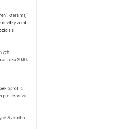
ení, která mají
e devítky zemí
ozidla s
ových
m od roku 2030.
ek oproti cíli
ch pro dopravu
ryně životního