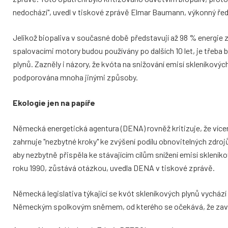
nedochází", uvedl v tiskové zprávě Elmar Baumann, výkonný ře
Jelikož biopaliva v současné době představují až 98 % energie z
spalovacími motory budou používány po dalších 10 let, je třeba 
plynů. Zazněly i názory, že kvóta na snižování emisí skleníkovýc
podporována mnoha jinými způsoby.
Ekologie jen na papíře
Německá energetická agentura (DENA) rovněž kritizuje, že více
zahrnuje "nezbytné kroky" ke zvýšení podílu obnovitelných zdr
aby nezbytně přispěla ke stávajícím cílům snížení emisí sklen
roku 1990, zůstává otázkou, uvedla DENA v tiskové zprávě.
Německá legislativa týkající se kvót skleníkových plynů vychází 
Německým spolkovým sněmem, od kterého se očekává, že zavede