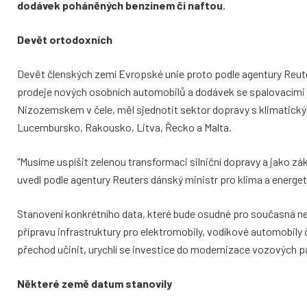
dodávek poháněných benzinem či naftou.
Devět ortodoxních
Devět členských zemí Evropské unie proto podle agentury Reute
prodeje nových osobních automobilů a dodávek se spalovacími č
Nizozemskem v čele, měl sjednotit sektor dopravy s klimatický
Lucembursko, Rakousko, Litva, Řecko a Malta.
"Musíme uspíšit zelenou transformaci silniční dopravy a jako z
uvedl podle agentury Reuters dánský ministr pro klima a energe
Stanovení konkrétního data, které bude osudné pro současná nejv
přípravu infrastruktury pro elektromobily, vodíkové automobily
přechod učinit, urychlí se investice do modernizace vozových par
Některé země datum stanovily