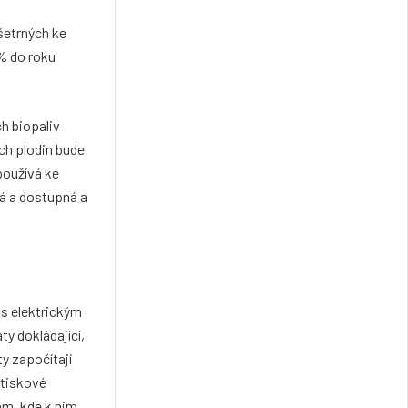
šetrných ke
 % do roku
ch biopaliv
ých plodin bude
používá ke
ná a dostupná a
 s elektrickým
y dokládající,
ty započítají
 tiskové
am, kde k nim