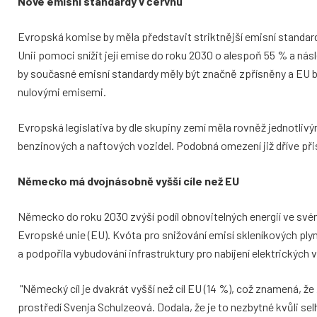
Nové emisní standardy v červnu
Evropská komise by měla představit striktnější emisní standardy 
Unii pomoci snížit její emise do roku 2030 o alespoň 55 % a nás
by současné emisní standardy měly být značně zpřísněny a EU by 
nulovými emisemi.
Evropská legislativa by dle skupiny zemí měla rovněž jednotl
benzinových a naftových vozidel. Podobná omezení již dříve přis
Německo má dvojnásobně vyšší cíle než EU
Německo do roku 2030 zvýší podíl obnovitelných energií ve svém 
Evropské unie (EU). Kvóta pro snižování emisí skleníkových plyn
a podpořila vybudování infrastruktury pro nabíjení elektrických v
"Německý cíl je dvakrát vyšší než cíl EU (14 %), což znamená, že
prostředí Svenja Schulzeová. Dodala, že je to nezbytné kvůli se