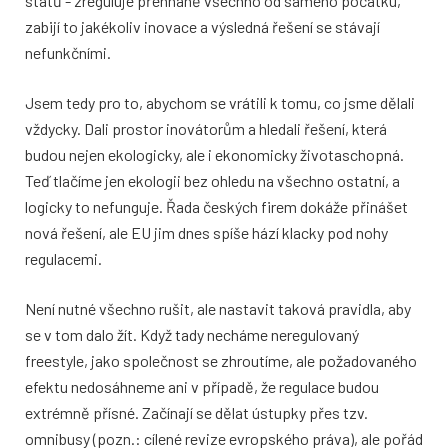
států - zreguluje přehnaně všechno od samého počátku,
zabijí to jakékoliv inovace a výsledná řešení se stávají
nefunkčními.
Jsem tedy pro to, abychom se vrátili k tomu, co jsme dělali
vždycky. Dali prostor inovátorům a hledali řešení, která
budou nejen ekologicky, ale i ekonomicky životaschopná.
Teď tlačíme jen ekologii bez ohledu na všechno ostatní, a
logicky to nefunguje. Řada českých firem dokáže přinášet
nová řešení, ale EU jim dnes spíše hází klacky pod nohy
regulacemi.
Není nutné všechno rušit, ale nastavit taková pravidla, aby
se v tom dalo žít. Když tady necháme neregulovaný
freestyle, jako společnost se zhroutíme, ale požadovaného
efektu nedosáhneme ani v případě, že regulace budou
extrémně přísné. Začínají se dělat ústupky přes tzv.
omnibusy (pozn.: cílené revize evropského práva), ale pořád