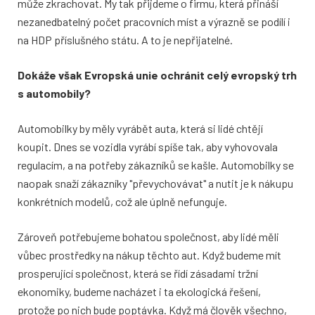
může zkrachovat. My tak přijdeme o firmu, která přináší
nezanedbatelný počet pracovních míst a výrazně se podílí i
na HDP příslušného státu. A to je nepřijatelné.
Dokáže však Evropská unie ochránit celý evropský trh
s automobily?
Automobilky by měly vyrábět auta, která si lidé chtějí
koupit. Dnes se vozidla vyrábí spíše tak, aby vyhovovala
regulacím, a na potřeby zákazníků se kašle. Automobilky se
naopak snaží zákazníky "převychovávat" a nutit je k nákupu
konkrétních modelů, což ale úplně nefunguje.
Zároveň potřebujeme bohatou společnost, aby lidé měli
vůbec prostředky na nákup těchto aut. Když budeme mít
prosperující společnost, která se řídí zásadami tržní
ekonomiky, budeme nacházet i ta ekologická řešení,
protože po nich bude poptávka. Když má člověk všechno,