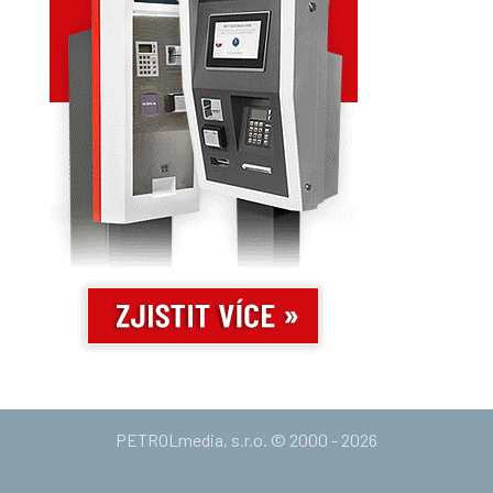
PETROLmedia, s.r.o. © 2000 - 2026