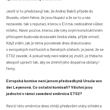
Jestli si to představují tak, že Andrej Babiš přijede do
Bruselu, všem řekne, že jsou hlupáci a že se to u nás
nezavede, tak s reputací, kterou v EU má, nedosáhne vůbec
ničeho. Navíc pozice, kterou zde roky svým konstruktivním
přístupem budovala dosavadní česká vláda, přijde vniveč.
Když vidím, jak je téma povolenek dnes diskutováno
v evropských institucích a členských státech, je jasné, že se
ETS2 zavede. A pokud tedy není reálné jej zrušit, je třeba ho
alespoň upravit tak, aby se zmírnil jeho dopad na občany i
firmy.
Evropská komise není jenom předsedkyně Ursula von
der Leyenová. Co ostatní komisaři? Všichni jsou
jednotní v rámci zavedení směrnice ETS2?
Revizi této směrnice dnes chtějí především státy střední a