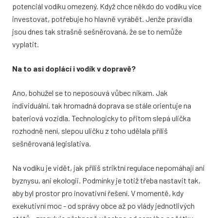
potenciál vodíku omezený. Když chce někdo do vodíku více
investovat, potřebuje ho hlavně vyrábět. Jenže pravidla
jsou dnes tak strašně sešněrovaná, že se to nemůže
vyplatit.
Na to asi doplácí i vodík v dopravě?
Ano, bohužel se to neposouvá vůbec nikam. Jak
individuální, tak hromadná doprava se stále orientuje na
bateriová vozidla. Technologicky to přitom slepá ulička
rozhodně není, slepou uličku z toho udělala příliš
sešněrovaná legislativa.
Na vodíku je vidět, jak příliš striktní regulace nepomáhají ani
byznysu, ani ekologii. Podmínky je totiž třeba nastavit tak,
aby byl prostor pro inovativní řešení. V momentě, kdy
exekutivní moc - od správy obce až po vlády jednotlivých