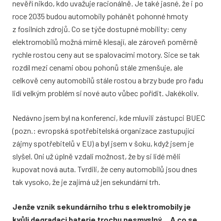
nevěří nikdo, kdo uvažuje racionálně. Je také jasné, že i po
roce 2035 budou automobily pohánět pohonné hmoty
z fosilních zdrojů. Co se týče dostupné mobility: ceny
elektromobilů možná mírně klesají, ale zároveň poměrně
rychle rostou ceny aut se spalovacími motory. Sice se tak
rozdíl mezi cenami obou pohonů stále zmenšuje, ale
celkově ceny automobilů stále rostou a brzy bude pro řadu
lidí velkým problém si nové auto vůbec pořídit. Jakékoliv.
Nedávno jsem byl na konferenci, kde mluvili zástupci BUEC
(pozn.: evropská spotřebitelská organizace zastupující
zájmy spotřebitelů v EU) a byl jsem v šoku, když jsem je
slyšel. Oni už úplně vzdali možnost, že by si lidé měli
kupovat nová auta. Tvrdili, že ceny automobilů jsou dnes
tak vysoko, že je zajímá už jen sekundární trh.
Jenže vznik sekundárního trhu s elektromobily je
kvůli degradaci baterie trochu nesmyslný… A co se