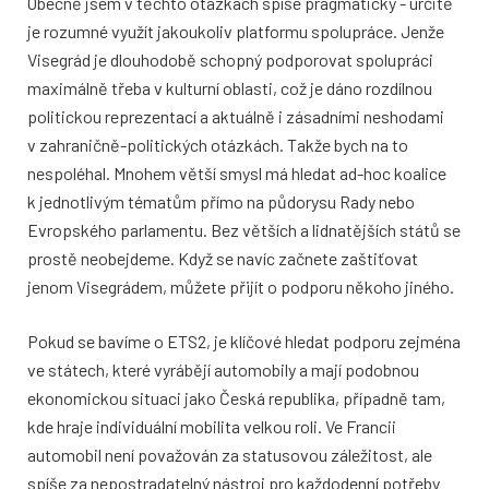
Obecně jsem v těchto otázkách spíše pragmatický - určitě
je rozumné využít jakoukoliv platformu spolupráce. Jenže
Visegrád je dlouhodobě schopný podporovat spolupráci
maximálně třeba v kulturní oblasti, což je dáno rozdílnou
politickou reprezentací a aktuálně i zásadními neshodami
v zahraničně-politických otázkách. Takže bych na to
nespoléhal. Mnohem větší smysl má hledat ad-hoc koalice
k jednotlivým tématům přímo na půdorysu Rady nebo
Evropského parlamentu. Bez větších a lidnatějších států se
prostě neobejdeme. Když se navíc začnete zaštiťovat
jenom Visegrádem, můžete přijít o podporu někoho jiného.
Pokud se bavíme o ETS2, je klíčové hledat podporu zejména
ve státech, které vyrábějí automobily a mají podobnou
ekonomickou situaci jako Česká republika, případně tam,
kde hraje individuální mobilita velkou roli. Ve Francii
automobil není považován za statusovou záležitost, ale
spíše za nepostradatelný nástroj pro každodenní potřeby