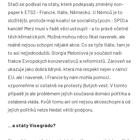
Stačí se podívat na státy, které podepsaly zmíněný non-
paper k ETS2 - Francie, Itálie, Německo. U Němců je to
složitější, protože mají koalici se socialisty (pozn.: SPD) a
kancléř Merz musí v řadě věcí ustoupit - a to právě včetně
těch klimatických. Možná mohou něco říkat navenek, ale
reálně nejsou schopni nějaké akce. Co se týče Itálie, tam je
to asi nejjednodušší. Giorgia Meloniová je součástí naší
frakce Evropských konzervativců a reformistů. Zároveň se
ukazuje jako dobrá lídryně, která má respekt nejen v rámci
EU, ale i navenek. I Francie by nám mohla pomoci,
vzpomeňme si ostatně na protesty žlutých vest. V tomto
případě je ale problémem jejich současná domácí politika a
oslabená vláda. Kvůli tomu ani oni nejsou akceschopní a od
jejich politiků nelze hledat větší podporu.
…a státy Visegrádu?