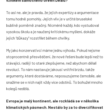
vznikem samotného Green Dealu?
To asi ne, ale je pravda, že jejich expertízy a argumentace
tomu hodně pomohly. Jejich vliv je v určité bruselské
bublině poměrně značný. Nicméně každý, kdo vystudoval
vysokou školu a je naučený kritickému myšlení, dokáže
jejich "důkazy" rozstřílet během chvilky.
My jako konzervativci máme jednu výhodu. Pokud nejsme
stoprocentně přesvědčeni, že nové řešení bude lepší než to
stávající, raději to staré zlepšujeme, než abychom dělali
revoluci. To nám nastavuje jakousi vnitřní brzdu, takže
argumenty, které dostáváme, neposuzujeme černobíle, ale
snažíme se v nich najít vždy více odstínů. To bohužel mnoho
kolegů nedělá.
Evropa je malý kontinent, ale rozkládá se v několika
klimatických pásmech. Nestálo by za to diverzifikovat