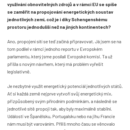
využívání obnovitelných zdrojů a v rámci EU se spíše
se zaměřit na propojování energetických soustav
jednotlivých zemí, což je i díky Schengenskému
prostoru jednodušší než na jiných kontinentech?
Ano, propojení sítí se teď začíná připravovat. Já jsem se na
tom podílel v rámci jednoho reportu v Evropském
parlamentu, který jsme posílali Evropské komisi. Ta už
přišla s novým návrhem, který má problém vyřešit
legislativně.
Je nezbytné využít energetický potenciál jednotlivých států.
Ať si každá země nejprve vytvoří svůj energetický mix,
přizpůsobený svým přírodním podmínkám, a následně se
jednotlivé sítě propojí tak, aby byly maximálně stabilní.
Události ve Španělsku, Portugalsku nebo na jihu Francie
nám musí být varováním. Příliš mnoho času se věnovalo