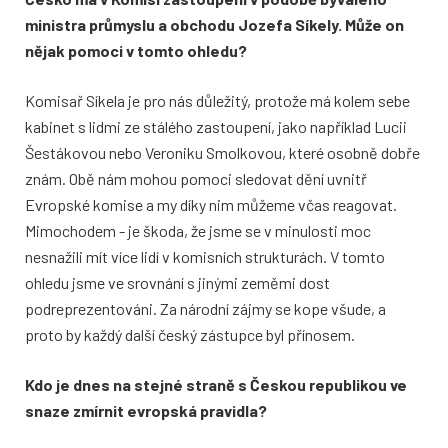
ministra průmyslu a obchodu Jozefa Síkely. Může on
nějak pomoci v tomto ohledu?
Komisař Síkela je pro nás důležitý, protože má kolem sebe
kabinet s lidmi ze stálého zastoupení, jako například Lucii
Šestákovou nebo Veroniku Smolkovou, které osobně dobře
znám. Obě nám mohou pomoci sledovat dění uvnitř
Evropské komise a my díky nim můžeme včas reagovat.
Mimochodem - je škoda, že jsme se v minulosti moc
nesnažili mít více lidí v komisních strukturách. V tomto
ohledu jsme ve srovnání s jinými zeměmi dost
podreprezentováni. Za národní zájmy se kope všude, a
proto by každý další český zástupce byl přínosem.
Kdo je dnes na stejné straně s Českou republikou ve
snaze zmírnit evropská pravidla?