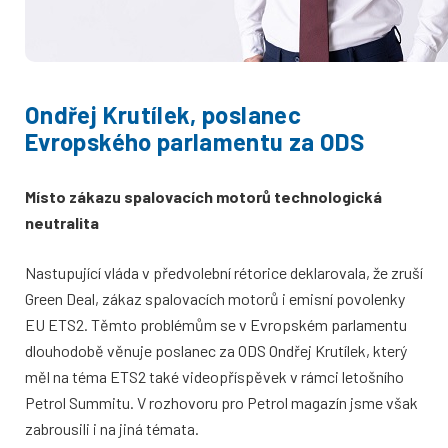
Ondřej Krutílek, poslanec
Evropského parlamentu za ODS
Místo zákazu spalovacích motorů technologická
neutralita
Nastupující vláda v předvolební rétorice deklarovala, že zruší
Green Deal, zákaz spalovacích motorů i emisní povolenky
EU ETS2. Těmto problémům se v Evropském parlamentu
dlouhodobě věnuje poslanec za ODS Ondřej Krutílek, který
měl na téma ETS2 také videopříspěvek v rámci letošního
Petrol Summitu. V rozhovoru pro Petrol magazín jsme však
zabrousili i na jiná témata.