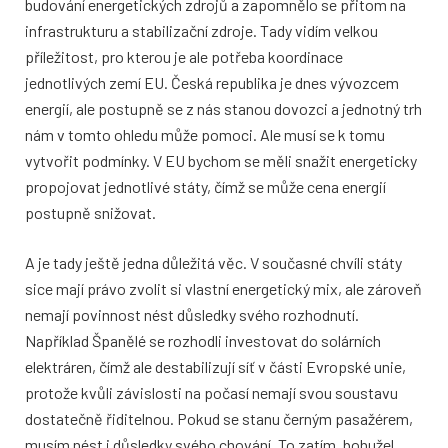
budování energetických zdrojů a zapomnělo se přitom na
infrastrukturu a stabilizační zdroje. Tady vidím velkou
příležitost, pro kterou je ale potřeba koordinace
jednotlivých zemí EU. Česká republika je dnes vývozcem
energií, ale postupně se z nás stanou dovozci a jednotný trh
nám v tomto ohledu může pomoci. Ale musí se k tomu
vytvořit podmínky. V EU bychom se měli snažit energeticky
propojovat jednotlivé státy, čímž se může cena energií
postupně snižovat.
A je tady ještě jedna důležitá věc. V současné chvíli státy
sice mají právo zvolit si vlastní energetický mix, ale zároveň
nemají povinnost nést důsledky svého rozhodnutí.
Například Španělé se rozhodli investovat do solárních
elektráren, čímž ale destabilizují síť v části Evropské unie,
protože kvůli závislosti na počasí nemají svou soustavu
dostatečně řiditelnou. Pokud se stanu černým pasažérem,
musím nést i důsledky svého chování. To zatím, bohužel,