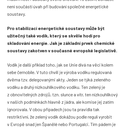
není součástí úvah při budování společné energetické
soustavy.
Pro stabilizaci energetické soustavy může být
užitečný také vodík, který se skvěle hodí pro
skladování energie. Jak je základní prvek chemické
soustavy zakotven v současné evropské legislativě.
Vodík je další příklad toho, jak se Unie dívá na věci kolem
sebe černobíle. V tuto chvíli je výroba vodíku regulovaná
dvěma tzv. delegovanými akty. Jeden se týká zeleného
vodíku a druhý nízkouhlíkového vodíku. Ten zelený je
z obnovitelných zdrojů, tzn. slunce a vítr, ten nízkouhlíkový
v našich podmínkách hlavně z jádra, ale komise jej zatím
ignorovala. V obou případech jsou ta pravidla tak
restriktivní, že zelený vodík dokážou podle regulí vyrobit
v Evropě snad jen Španělé nebo Portugalci. Tím pádem je