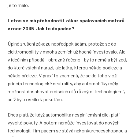
je to málo.
Letos se má přehodnotit zákaz spalovacích motorů
v roce 2035. Jak to dopadne?
Úplné zrušení zákazu nepředpokládám, protože se do
elektromobility v mnoha zemích už hodně investovalo. Ale
v ideálním případě - obrazně řečeno - by to neměla být zeď,
do které všichni narazí, ale laťka, kterou někdo podleze a
někdo přeleze. V praxi to znamená, že se do toho vloží
princip technologické neutrality, aby automobilky měly
možnost dosahovat emisních cílů různými technologiemi,
aniž by to vedlo k pokutám.
Dnes platí, že když automobilka nesplní emisní cíle, platí
vysoké pokuty. A potom nemůže investovat do nových
technologií. Tím pádem se stává nekonkurenceschopnou a