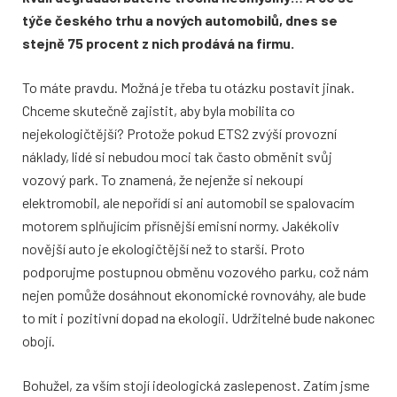
týče českého trhu a nových automobilů, dnes se
stejně 75 procent z nich prodává na firmu.
To máte pravdu. Možná je třeba tu otázku postavit jinak.
Chceme skutečně zajistit, aby byla mobilita co
nejekologičtější? Protože pokud ETS2 zvýší provozní
náklady, lidé si nebudou moci tak často obměnit svůj
vozový park. To znamená, že nejenže si nekoupí
elektromobil, ale nepořídí si ani automobil se spalovacím
motorem splňujícím přísnější emisní normy. Jakékoliv
novější auto je ekologičtější než to starší. Proto
podporujme postupnou obměnu vozového parku, což nám
nejen pomůže dosáhnout ekonomické rovnováhy, ale bude
to mít i pozitivní dopad na ekologii. Udržitelné bude nakonec
obojí.
Bohužel, za vším stojí ideologická zaslepenost. Zatím jsme