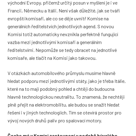
východní Evropy, přičemž určitý posun v myšlení je i ve
Francii, Německu a Itálii. Není však důležité, jak se tváří
evropští komisaři, ale co se děje uvnitř Komise na
generálních ředitelstvích jednotlivých agend. S novou
Komisí totiž automaticky nevznikla perfektně fungující
vazba mezi jednotlivými komisaři a generálním
ředitelstvími. Nepomůže se tedy obracet na jednotlivé
komisaře, ale tlačit na Komisi jako takovou.
V otázkách automobilového průmyslu musíme hlavně
hledat podporu mezi jednotlivými státy, jako je třeba Itálie,
které na to mají podobný pohled a chtějí do budoucna
hlavně technologickou neutralitu. To znamená, že nechtějí
plně přejít na elektromobilitu, ale budou se snažit hledat
řešení i v jiných technologiích. Tím se otevírá prostor pro
vývoj nových druhů paliv pro spalovací motory.
Česko má v Komisi zastoupení v podobě bývalého