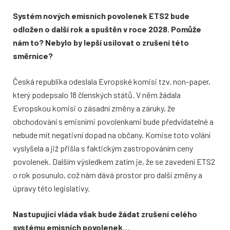
Systém nových emisních povolenek ETS2 bude
odložen o další rok a spuštěn v roce 2028. Pomůže
nám to? Nebylo by lepší usilovat o zrušení této
směrnice?
Česká republika odeslala Evropské komisi tzv. non-paper,
který podepsalo 18 členských států. V něm žádala
Evropskou komisi o zásadní změny a záruky, že
obchodování s emisními povolenkami bude předvídatelné a
nebude mít negativní dopad na občany. Komise toto volání
vyslyšela a již přišla s faktickým zastropováním ceny
povolenek. Dalším výsledkem zatím je, že se zavedení ETS2
o rok posunulo, což nám dává prostor pro další změny a
úpravy této legislativy.
Nastupující vláda však bude žádat zrušení celého
systému emisních povolenek…