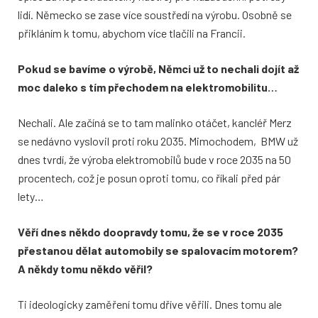
lidí. Německo se zase více soustředí na výrobu. Osobně se
přikláním k tomu, abychom více tlačili na Francii.
Pokud se bavíme o výrobě, Němci už to nechali dojít až
moc daleko s tím přechodem na elektromobilitu…
Nechali. Ale začíná se to tam malinko otáčet, kancléř Merz
se nedávno vyslovil proti roku 2035. Mimochodem, BMW už
dnes tvrdí, že výroba elektromobilů bude v roce 2035 na 50
procentech, což je posun oproti tomu, co říkali před pár
lety…
Věří dnes někdo doopravdy tomu, že se v roce 2035
přestanou dělat automobily se spalovacím motorem?
A někdy tomu někdo věřil?
Ti ideologicky zaměření tomu dříve věřili. Dnes tomu ale