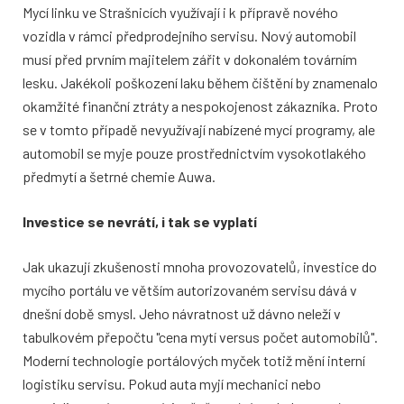
Mycí linku ve Strašnicích využívají i k přípravě nového
vozidla v rámci předprodejního servisu. Nový automobil
musí před prvním majitelem zářit v dokonalém továrním
lesku. Jakékoli poškození laku během čištění by znamenalo
okamžité finanční ztráty a nespokojenost zákazníka. Proto
se v tomto případě nevyužívají nabízené mycí programy, ale
automobil se myje pouze prostřednictvím vysokotlakého
předmytí a šetrné chemie Auwa.
Investice se nevrátí, i tak se vyplatí
Jak ukazují zkušenosti mnoha provozovatelů, investice do
mycího portálu ve větším autorizovaném servisu dává v
dnešní době smysl. Jeho návratnost už dávno neleží v
tabulkovém přepočtu "cena mytí versus počet automobilů".
Moderní technologie portálových myček totiž mění interní
logistiku servisu. Pokud auta myjí mechanici nebo