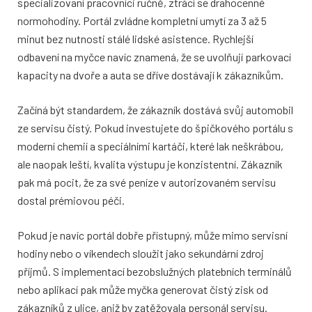
specializovaní pracovníci ručně, ztrácí se drahocenné
normohodiny. Portál zvládne kompletní umytí za 3 až 5
minut bez nutnosti stálé lidské asistence. Rychlejší
odbavení na myčce navíc znamená, že se uvolňují parkovací
kapacity na dvoře a auta se dříve dostávají k zákazníkům.
Začíná být standardem, že zákazník dostává svůj automobil
ze servisu čistý. Pokud investujete do špičkového portálu s
moderní chemií a speciálními kartáči, které lak neškrábou,
ale naopak leští, kvalita výstupu je konzistentní. Zákazník
pak má pocit, že za své peníze v autorizovaném servisu
dostal prémiovou péči.
Pokud je navíc portál dobře přístupný, může mimo servisní
hodiny nebo o víkendech sloužit jako sekundární zdroj
příjmů. S implementací bezobslužných platebních terminálů
nebo aplikací pak může myčka generovat čistý zisk od
zákazníků z ulice, aniž by zatěžovala personál servisu.