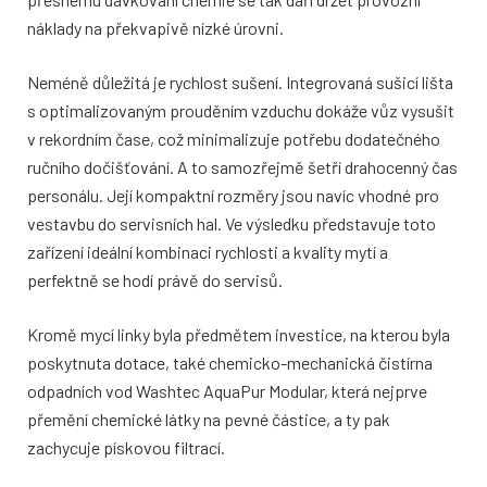
náklady na překvapivě nízké úrovni.
Neméně důležitá je rychlost sušení. Integrovaná sušicí lišta
s optimalizovaným prouděním vzduchu dokáže vůz vysušit
v rekordním čase, což minimalizuje potřebu dodatečného
ručního dočišťování. A to samozřejmě šetří drahocenný čas
personálu. Její kompaktní rozměry jsou navíc vhodné pro
vestavbu do servisních hal. Ve výsledku představuje toto
zařízení ideální kombinaci rychlosti a kvality mytí a
perfektně se hodí právě do servisů.
Kromě mycí linky byla předmětem investice, na kterou byla
poskytnuta dotace, také chemicko-mechanická čistírna
odpadních vod Washtec AquaPur Modular, která nejprve
přemění chemické látky na pevné částice, a ty pak
zachycuje pískovou filtrací.