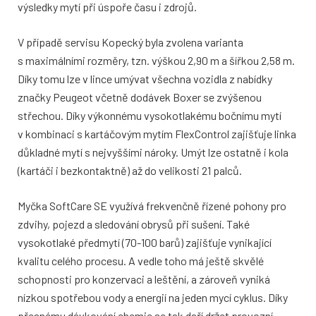
výsledky mytí při úspoře času i zdrojů.
V případě servisu Kopecký byla zvolena varianta
s maximálními rozměry, tzn. výškou 2,90 m a šířkou 2,58 m.
Díky tomu lze v lince umývat všechna vozidla z nabídky
značky Peugeot včetně dodávek Boxer se zvýšenou
střechou. Díky výkonnému vysokotlakému bočnímu mytí
v kombinaci s kartáčovým mytím FlexControl zajišťuje linka
důkladné mytí s nejvyššími nároky. Umýt lze ostatně i kola
(kartáči i bezkontaktně) až do velikosti 21 palců.
Myčka SoftCare SE využívá frekvenčně řízené pohony pro
zdvihy, pojezd a sledování obrysů při sušení. Také
vysokotlaké předmytí (70-100 barů) zajišťuje vynikající
kvalitu celého procesu. A vedle toho má ještě skvělé
schopnosti pro konzervaci a leštění, a zároveň vyniká
nízkou spotřebou vody a energií na jeden mycí cyklus. Díky
přesnému dávkování chemie se tak daří držet provozní