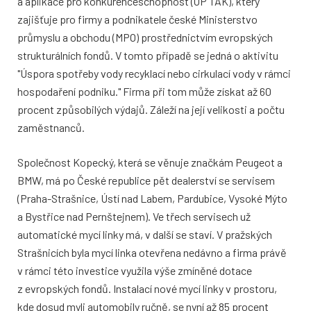
a aplikace pro konkurenceschopnost (OP TAK), který
zajišťuje pro firmy a podnikatele české Ministerstvo
průmyslu a obchodu (MPO) prostřednictvím evropských
strukturálních fondů. V tomto případě se jedná o aktivitu
"Úspora spotřeby vody recyklací nebo cirkulací vody v rámci
hospodaření podniku." Firma při tom může získat až 60
procent způsobilých výdajů. Záleží na její velikosti a počtu
zaměstnanců.
Společnost Kopecký, která se věnuje značkám Peugeot a
BMW, má po České republice pět dealerství se servisem
(Praha-Strašnice, Ústí nad Labem, Pardubice, Vysoké Mýto
a Bystřice nad Pernštejnem). Ve třech servisech už
automatické mycí linky má, v další se staví. V pražských
Strašnicích byla mycí linka otevřena nedávno a firma právě
v rámci této investice využila výše zmíněné dotace
z evropských fondů. Instalací nové mycí linky v prostoru,
kde dosud myli automobily ručně, se nyní až 85 procent