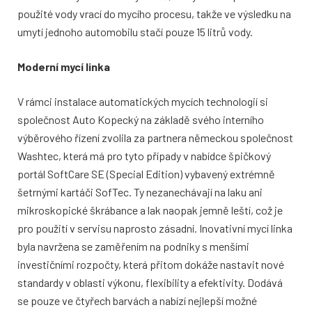
použité vody vrací do mycího procesu, takže ve výsledku na
umytí jednoho automobilu stačí pouze 15 litrů vody.
Moderní mycí linka
V rámci instalace automatických mycích technologií si
společnost Auto Kopecký na základě svého interního
výběrového řízení zvolila za partnera německou společnost
Washtec, která má pro tyto případy v nabídce špičkový
portál SoftCare SE (Special Edition) vybavený extrémně
šetrnými kartáči SofTec. Ty nezanechávají na laku ani
mikroskopické škrábance a lak naopak jemně leští, což je
pro použití v servisu naprosto zásadní. Inovativní mycí linka
byla navržena se zaměřením na podniky s menšími
investičními rozpočty, která přitom dokáže nastavit nové
standardy v oblasti výkonu, flexibility a efektivity. Dodává
se pouze ve čtyřech barvách a nabízí nejlepší možné