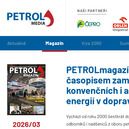
NAŠI PARTNEŘI
Aktuálně
Magazín
Vize 2050
Sum
PETROLmagazín
časopisem zam
konvenčních i 
energií v dopra
Vychází od roku 2000 šestkrát d
2026/03
odborníků i nadšenců z oboru pe