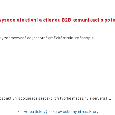
ysoce efektivní a cílenou B2B komunikaci s pot
nky zapracované do jednotné grafické struktury časopisu.
t aktivní spolupráce s redakcí při tvorbě magazínu a serveru PET
Tvorba tiskových zpráv odbornými redaktory