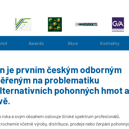
mit
Awards
Akce
Kontakty
 je prvním českým odborným
ěřeným na problematiku
alternativních pohonných hmot 
vě.
o roka a svým obsahem oslovuje široké spektrum profesionálů,
trochemie včetně výroby, distribuce, prodeje nebo čerpání pohonný