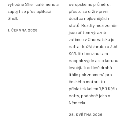
výhodné Shell café menu a
evropskému průměru,
zapojit se přes aplikaci
přesto se drží v první
Shell.
desítce nejlevnějších
států. Rozdíly mezi zeměmi
1. ČERVNA 2026
jsou přitom výrazné:
zatímco v Chorvatsku je
nafta dražší zhruba o 3,50
Kč/l, litr benzínu tam
naopak vyjde asi o korunu
levněji. Tradičně drahá
Itálie pak znamená pro
českého motoristu
příplatek kolem 7,50 Kč/l u
nafty, podobně jako v
Německu.
28. KVĚTNA 2026