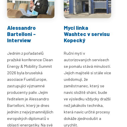
Alessandro
Mycí linka
Bartelloni -
Washtec v servisu
Interview
Kopecký
Jedním z pořadatelů
Ruční mytí v
pražské konference Clean
autorizovaných servisech
Energy & Mobility Summit
se pomalu stává minulostí.
2026 byla bruselská
Jejich majitelé si stále více
asociace FuelsEurope,
uvědomují, že
zastupující významné
zaměstnanec, který se
producenty paliv. Jejím
navíc složitě shání, bude
ředitelem je Alessandro
ve výsledku vždycky dražší
Bartelloni, který je dnes
než jakákoliv technika,
jedním z nejvýznamnějších
která navíc určité procesy
evropských diplomatů v
dokáže zjednodušit a
oblasti energetiky. Na své
urychlit.