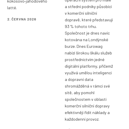
kokosovo‑jahodového
a střední podniky působící
latté.
v komerční silniční
2. ČERVNA 2026
dopravě, které představují
93 % tohoto trhu.
Společnost je dnes navíc
kotována na Londýnské
burze. Dnes Eurowag
nabízí širokou škálu služeb
prostřednictvím jedné
digitální platformy, přičemž
využívá umělou inteligenci
a dopravní data
shromážděná v rámci své
sítě, aby pomohl
společnostem v oblasti
komerční silniční dopravy
efektivněji řídit náklady a
každodenní provoz.