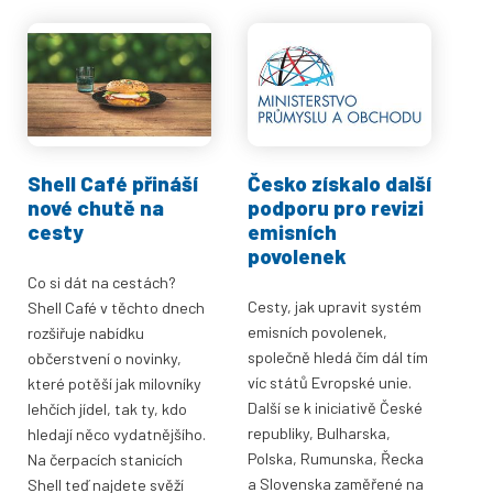
Shell Café přináší
Česko získalo další
nové chutě na
podporu pro revizi
cesty
emisních
povolenek
Co si dát na cestách?
Cesty, jak upravit systém
Shell Café v těchto dnech
emisních povolenek,
rozšiřuje nabídku
společně hledá čím dál tím
občerstvení o novinky,
víc států Evropské unie.
které potěší jak milovníky
Další se k iniciativě České
lehčích jídel, tak ty, kdo
republiky, Bulharska,
hledají něco vydatnějšího.
Polska, Rumunska, Řecka
Na čerpacích stanicích
a Slovenska zaměřené na
Shell teď najdete svěží