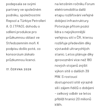
podepsala se svými
na letošním ročníku Forum
partnery ve společném
elektromobilita další
podniku, společnostmi
etapu rozšiřování veřejné
Repsol a Türkiye Petrolleri
dobíjecí infrastruktury.
A. O. (TPAO), dohodu o
Potvrzuje přitom pozici
sdílení produkce pro
lídra s nejvýkonnější
průzkumnou oblast ve
veřejnou sítí v ČR, kterou
Středozemním moři. K
rozšiřuje především díky
podpisu došlo poté, co
výstavbě ultrarychlých
konsorcium získalo
stanic. Letos plánuje díky
průzkumnou licenci.
zprovoznění více než 180
nových stojanů zvýšit
17. ČERVNA 2026
výkon sítě o dalších 39
MW. S rostoucí
dostupností sítě výrazně
sílí i zájem řidičů o dobíjení
- celkový odběr se letos
přiblíží hranici 20 milionů
kWh.