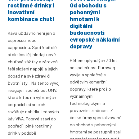
rostlinné drinky i
Od obchodu s
inovativní
pohonnými
kombinace chutí
hmotami k
digitální
budoucnosti
Káva už dávno není jen o
evropské nákladní
espressu nebo
dopravy
cappuccinu. Spotřebitelé
stále častěji hledají nové
Během uplynulých 30 let
chuťové zážitky a zároveň
se společnost Eurowag
řeší složení nápojů a jejich
vyvíjela společně s
dopad na své zdraví či
odvětvím komerční
životní styl . Na tento vývoj
dopravy, které prošlo
reaguje i společnost OMV,
významnými
která letos na vybraných
technologickými a
čerpacích stanicích
provozními změnami. Z
rozšiřuje nabídku ledových
české firmy specializované
káv VIVA. Poprvé staví do
na obchod s pohonnými
popředí i plně rostlinný
hmotami se postupně stal
drink v podobě
operační systém pro malé