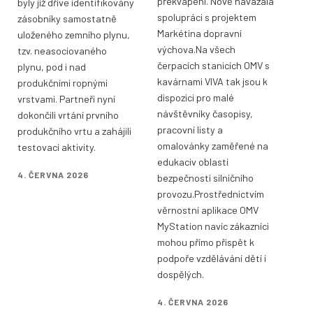
překvapení. Nově navázala
byly již dříve identifikovány
spolupráci s projektem
zásobníky samostatně
Markétina dopravní
uloženého zemního plynu,
výchova.Na všech
tzv. neasociovaného
čerpacích stanicích OMV s
plynu, pod i nad
kavárnami VIVA tak jsou k
produkčními ropnými
dispozici pro malé
vrstvami. Partneři nyní
návštěvníky časopisy,
dokončili vrtání prvního
pracovní listy a
produkčního vrtu a zahájili
omalovánky zaměřené na
testovací aktivity.
edukaciv oblasti
4. ČERVNA 2026
bezpečnosti silničního
provozu.Prostřednictvím
věrnostní aplikace OMV
MyStation navíc zákazníci
mohou přímo přispět k
podpoře vzdělávání dětí i
dospělých.
4. ČERVNA 2026