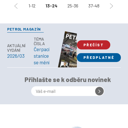
1-12
13-24
25-36
37-48
PETROL MAGAZÍN
TÉMA
ČÍSLA
PŘEČÍST
AKTUÁLNÍ
Čerpací
VYDÁNÍ
2026/03
stanice
PŘEDPLATNÉ
se mění
Přihlašte se k odběru novinek