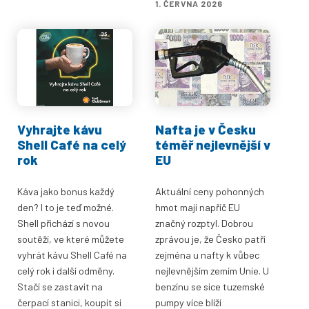
1. ČERVNA 2026
Vyhrajte kávu
Nafta je v Česku
Shell Café na celý
téměř nejlevnější v
rok
EU
Káva jako bonus každý
Aktuální ceny pohonných
den? I to je teď možné.
hmot mají napříč EU
Shell přichází s novou
značný rozptyl. Dobrou
soutěží, ve které můžete
zprávou je, že Česko patří
vyhrát kávu Shell Café na
zejména u nafty k vůbec
celý rok i další odměny.
nejlevnějším zemím Unie. U
Stačí se zastavit na
benzínu se sice tuzemské
čerpací stanici, koupit si
pumpy více blíží