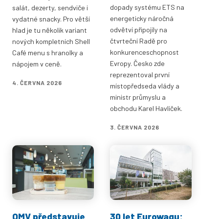
dopady systému ETS na
salát, dezerty, sendviče i
energeticky náročná
vydatné snacky. Pro větší
odvětví připojily na
hlad je tu několik variant
čtvrteční Radě pro
nových kompletních Shell
konkurenceschopnost
Café menu s hranolky a
Evropy. Česko zde
nápojem v ceně.
reprezentoval první
4. ČERVNA 2026
místopředseda vlády a
ministr průmyslu a
obchodu Karel Havlíček.
3. ČERVNA 2026
OMV představuje
30 let Eurowagu: