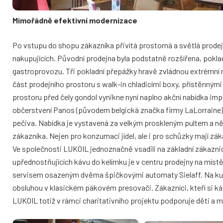
Mimořádně efektivní modernizace
Po vstupu do shopu zákazníka přivítá prostorná a světlá prodej
nakupujících. Původní prodejna byla podstatně rozšířena, pokl
gastroprovozu. Tři pokladní přepážky hravě zvládnou extrémní n
část prodejního prostoru s walk-in chladicími boxy, přístěnným
prostoru před čely gondol vynikne nyní naplno akční nabídka im
občerstvení Panos (původem belgická značka firmy LaLorraine) 
pečiva. Nabídka je vystavená za velkým proskleným pultem a ně
zákazníka. Nejen pro konzumaci jídel, ale i pro schůzky mají z
Ve společnosti LUKOIL jednoznačně vsadili na základní zákaznic
upřednostňujících kávu do kelímku je v centru prodejny na mís
servisem osazeným dvěma špičkovými automaty Sielaff. Na kult
obsluhou v klasickém pákovém presovači. Zákazníci, kteří si ká
LUKOIL totiž v rámci charitativního projektu podporuje děti a ml