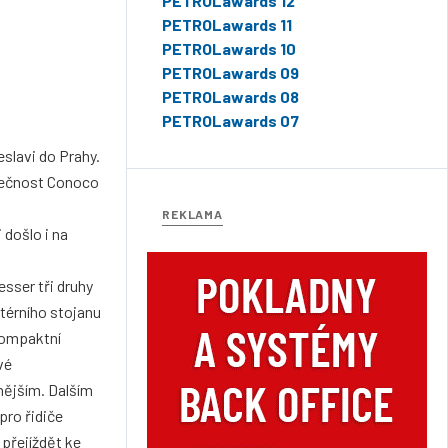
PETROLawards 12
PETROLawards 11
PETROLawards 10
PETROLawards 09
PETROLawards 08
PETROLawards 07
eslavi do Prahy.
olečnost Conoco
REKLAMA
došlo i na
sser tři druhy
térního stojanu
 kompaktní
vé
nějším. Dalším
pro řidiče
 přejíždět ke