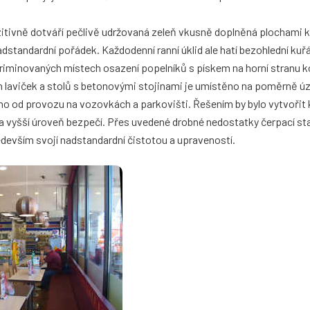
itivně dotváří pečlivě udržovaná zeleň vkusně doplněná plochami ka
tandardní pořádek. Každodenní ranní úklid ale hatí bezohlední kuř
iminovaných místech osazení popelníků s pískem na horní stranu k
 laviček a stolů s betonovými stojinami je umístěno na poměrně 
o od provozu na vozovkách a parkovišti. Řešením by bylo vytvořit 
a vyšší úroveň bezpečí. Přes uvedené drobné nedostatky čerpací st
edevším svojí nadstandardní čistotou a upraveností.