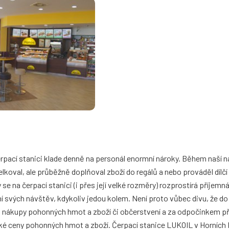
rpací stanici klade denně na personál enormní nároky. Během naší 
koval, ale průběžně doplňoval zboží do regálů a nebo prováděl dílčí 
e na čerpací stanici (i přes její velké rozměry) rozprostírá příjemn
í svých návštěv, kdykoliv jedou kolem. Není proto vůbec divu, že d
 za nákupy pohonných hmot a zboží či občerstvení a za odpočinkem 
é ceny pohonných hmot a zboží. Čerpací stanice LUKOIL v Horních 