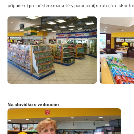
případem (pro některé marketéry paradoxní) strategie diskontn
Na slovíčko s vedoucím