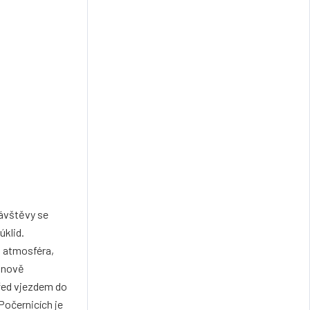
návštěvy se
úklid.
á atmosféra,
o nově
před vjezdem do
Počernicích je