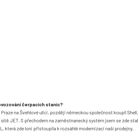
ovozování čerpacích stanic?
 Praze na Švehlové ulici, později německou společnost koupil Shell
do sítě JET. S přechodem na zaměstnanecký systém jsem se zde sta
L, která zde loni přistoupila k rozsáhlé modernizaci naší prodejny.