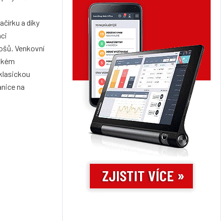
čírku a díky
áci
ošů. Venkovní
úzkém
klasickou
anice na