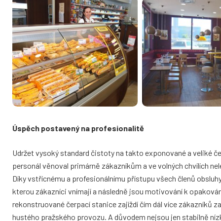
Úspěch postavený na profesionalitě
Udržet vysoký standard čistoty na takto exponované a veliké če
personál věnoval primárně zákazníkům a ve volných chvílích nelel
Díky vstřícnému a profesionálnímu přístupu všech členů obsluhy s
kterou zákazníci vnímají a následně jsou motivování k opakován
rekonstruované čerpací stanice zajíždí čím dál více zákazníků
hustého pražského provozu. A důvodem nejsou jen stabilně nízk