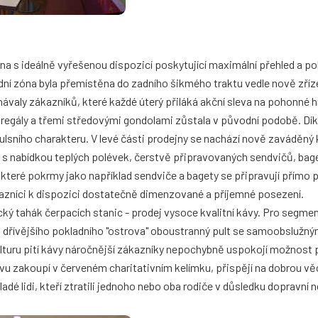
na s ideálně vyřešenou dispozicí poskytující maximální přehled a po
adní zóna byla přemístěna do zadního šikmého traktu vedle nově zří
ávaly zákazníků, které každé úterý přiláká akční sleva na pohonné 
i regály a třemi středovými gondolami zůstala v původní podobě. Dík
pulsního charakteru. V levé části prodejny se nachází nově zaváděný
s nabídkou teplých polévek, čerstvě připravovaných sendvičů, bag
které pokrmy jako například sendviče a bagety se připravují přímo 
ákazníci k dispozici dostatečně dimenzované a příjemné posezení.
ký tahák čerpacích stanic - prodej vysoce kvalitní kávy. Pro segme
tě dřívějšího pokladního "ostrova" oboustranný pult se samoobsluž
uru pití kávy náročnější zákazníky nepochybně uspokojí možnost p
vu zakoupí v červeném charitativním kelímku, přispějí na dobrou v
adé lidi, kteří ztratili jednoho nebo oba rodiče v důsledku dopravní 