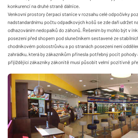
konkurenci na druhé straně dálnice.
Venkovní prostory čerpací stanice v rozsahu celé odpočívky poz
nadstandardnímu počtu odpadkových košů se zde daří udržet nads
odhazováním nedopalků do záhonů. Řešením by mohlo být v inkr
posezení před shopem pod slunečníkem sestavené ze stabilních
chodníkovém poloostrůvku a po stranách posezení není oddělen
zahrádku, která by zákazníkům přinesla potřebný pocit pohody 
přijíždějící zákazníky zákonitě musí působit velmi pozitivně př