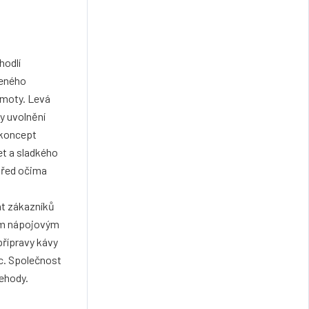
hodlí
zeného
hmoty. Levá
y uvolnění
 koncept
et a sladkého
před očima
nt zákazníků
ným nápojovým
řípravy kávy
ěc. Společnost
nehody.