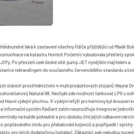
édnutelně láká k zastavení všechny řidiče přijíždějící od Mladé Bol
ní komunikace na katastru Horních Počernic vybudovala před lety sp
Jiffy. Po převzetí celé české sítě pump JET nynějším majitelem a
stanice rebrandingem do současného červenobílého standardu a loni 
ých stáních prostřednictvím 4 multiproduktových stojanů Wayne Dre
ysokooktanový Natural 98. Nechybí zde možnost tankovat LPG u soli
d hlavní výdejní plochou. K výdejní refýži pro kamiony byl dosazen
í a informační systém Radiant zatím neumožňuje integrovat jednotli
terminály na každé pokladně a pro obsluhu činí jejich odbavení nároč
 poptávaného stolu pro přebalování kojenců a popřípadě i sprchy 
 místo pro jejich dodatečnou instalaci. Zákazníci pak nebudou nucení