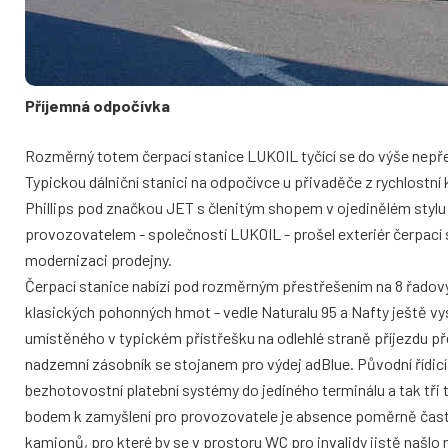
Příjemná odpočívka
Rozměrný totem čerpací stanice LUKOIL tyčící se do výše nepřehl
Typickou dálniční stanici na odpočívce u přivaděče z rychlost
Phillips pod značkou JET s členitým shopem v ojedinělém stylu 
provozovatelem - společností LUKOIL - prošel exteriér čerpací 
modernizaci prodejny.
Čerpací stanice nabízí pod rozměrným přestřešením na 8 řadov
klasických pohonných hmot - vedle Naturalu 95 a Nafty ještě v
umístěného v typickém přístřešku na odlehlé straně příjezdu pře
nadzemní zásobník se stojanem pro výdej adBlue. Původní řídic
bezhotovostní platební systémy do jediného terminálu a tak tři 
bodem k zamyšlení pro provozovatele je absence poměrně často
kamionů, pro které by se v prostoru WC pro invalidy jistě našlo