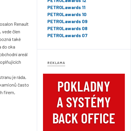
PETROLawards 12
PETROLawards 11
PETROLawards 10
PETROLawards 09
tosalon Renault
PETROLawards 08
, vede člen
PETROLawards 07
 pozná také
a do oka
 obchodní areál
oplňujících
REKLAMA
tranu je ráda,
i kamionů často
h firem,