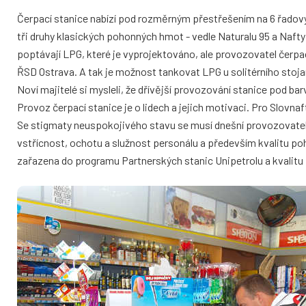
Čerpací stanice nabízí pod rozměrným přestřešením na 6 řadov
tři druhy klasických pohonných hmot - vedle Naturalu 95 a Naf
poptávají LPG, které je vyprojektováno, ale provozovatel čerpa
ŘSD Ostrava. A tak je možnost tankovat LPG u solitérního stoja
Noví majitelé si mysleli, že dřívější provozování stanice pod ba
Provoz čerpací stanice je o lidech a jejich motivaci. Pro Slovnaf
Se stigmaty neuspokojivého stavu se musí dnešní provozovatel
vstřícnost, ochotu a služnost personálu a především kvalitu p
zařazena do programu Partnerských stanic Unipetrolu a kvalitu