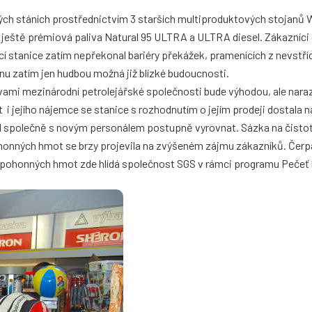
ých stáních prostřednictvím 3 starších multiproduktových stojanů
ty ještě prémiová paliva Natural 95 ULTRA a ULTRA diesel. Zákazníc
cí stanice zatím nepřekonal bariéry překážek, pramenících z nevstř
nu zatím jen hudbou možná již blízké budoucnosti.
rvami mezinárodní petrolejářské společnosti bude výhodou, ale narazil
t i jejího nájemce se stanice s rozhodnutím o jejím prodeji dostala n
 společně s novým personálem postupně vyrovnat. Sázka na čistot
ohonných hmot se brzy projevila na zvýšeném zájmu zákazníků. Čerpa
 pohonných hmot zde hlídá společnost SGS v rámci programu Pečeť k