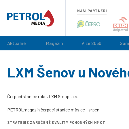
NAŠI PARTNEŘI
Aktuálně
Magazín
Vize 2050
Sum
LXM Šenov u Nového
Čerpací stanice roku, LXM Group, a.s.
PETROLmagazín čerpací stanice měsíce - srpen
STRATEGIE ZARUČENÉ KVALITY POHONNÝCH HMOT