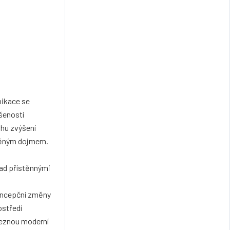
nikace se
šeností
uhu zvýšení
lněným dojmem.
nad přístěnnými
koncepční změny
ostředí
aleznou moderní