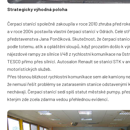
Strategicky výhodná poloha
Čerpací stanici společně zakoupila v roce 2010 zhruba před ro
a v roce 2004 postavila vlastní čerpací stanici v Odrách. Celé st
představenstva Jana Pončíková. Skutečnost, že čerpací stanice 
podle totemu, atik a opláštění sloupů, když prozatím došlo k v
nájezdové rampy ze silnice I/48 z rychlostní komunikace na Ostr
TESCO přímo přes silnici. Autosalon Renault se stanicí STK v a
motoristických služeb.
Přes těsnou blízkost rychlostní komunikace sem ale kamiony nez
že nemusí řešit problémy se zatarasením stanice odstavenými k
nechávají. Čerpací stanici sedí spíš statut městské pumpy, přes
kterým zde zcela zdarma vedou přehlednou evidenci.