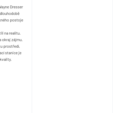
 Wayne Dresser
i dlouhodobě
ícného postoje
i na realitu.
a okraj zájmu.
u prostředí,
cí stanice je
vality.