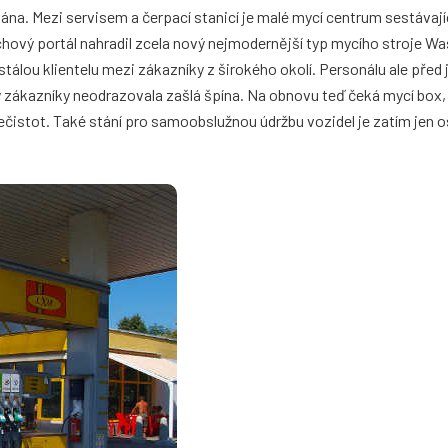
ována. Mezi servisem a čerpací stanicí je malé mycí centrum sestávají
chový portál nahradil zcela nový nejmodernější typ mycího stroje W
tálou klientelu mezi zákazníky z širokého okolí. Personálu ale před 
by zákazníky neodrazovala zašlá špína. Na obnovu teď čeká mycí box,
nečistot. Také stání pro samoobslužnou údržbu vozidel je zatím jen