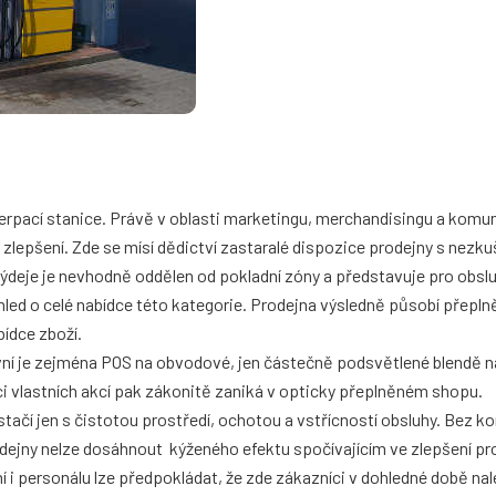
čerpací stanice. Právě v oblasti marketingu, merchandisingu a komu
lepšení. Zde se mísí dědictví zastaralé dispozice prodejny s nezku
ýdeje je nevhodně oddělen od pokladní zóny a představuje pro obsl
hled o celé nabídce této kategorie. Prodejna výsledně působí přep
bídce zboží.
tivní je zejména POS na obvodové, jen částečně podsvětlené blendě 
i vlastních akcí pak zákonitě zaniká v opticky přeplněném shopu.
tačí jen s čistotou prostředí, ochotou a vstřícností obsluhy. Bez 
ejny nelze dosáhnout kýženého efektu spočívajícím ve zlepšení pr
í i personálu lze předpokládat, že zde zákazníci v dohledné době n