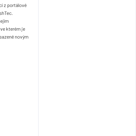
cí z portálové
ashTec.
jejím
 ve kterém je
 osazené novým