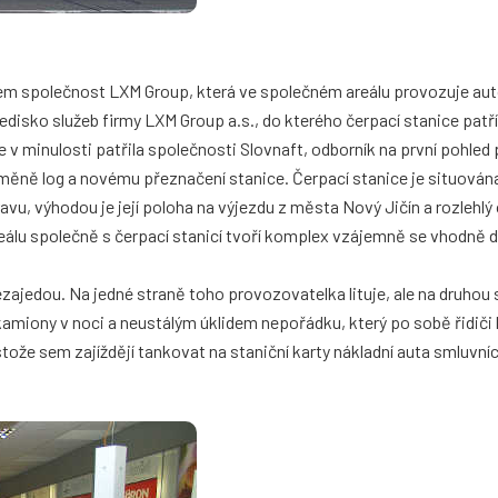
kem společnost LXM Group, která ve společném areálu provozuje au
ředisko služeb firmy LXM Group a.s., do kterého čerpací stanice patří
v minulosti patřila společnosti Slovnaft, odborník na první pohled
ýměně log a novému přeznačení stanice. Čerpací stanice je situován
avu, výhodou je její poloha na výjezdu z města Nový Jičín a rozlehlý
reálu společně s čerpací stanicí tvoří komplex vzájemně se vhodně d
ajedou. Na jedné straně toho provozovatelka lituje, ale na druhou s
amiony v noci a neustálým úklidem nepořádku, který po sobě řidič
tože sem zajíždějí tankovat na staniční karty nákladní auta smluvníc