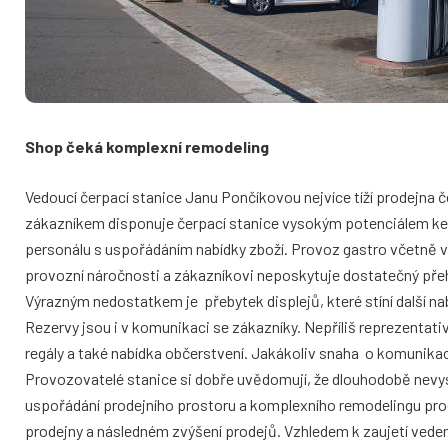
Shop čeká komplexní remodeling
Vedoucí čerpací stanice Janu Pončíkovou nejvíce tíží prodejna 
zákazníkem disponuje čerpací stanice vysokým potenciálem ke z
personálu s uspořádáním nabídky zboží. Provoz gastro včetně v
provozní náročnosti a zákazníkovi neposkytuje dostatečný pře
Výrazným nedostatkem je přebytek displejů, které stíní další na
Rezervy jsou i v komunikaci se zákazníky. Nepříliš reprezenta
regály a také nabídka občerstvení. Jakákoliv snaha o komunikac
Provozovatelé stanice si dobře uvědomují, že dlouhodobě nevys
uspořádání prodejního prostoru a komplexního remodelingu prod
prodejny a následném zvýšení prodejů. Vzhledem k zaujetí veden