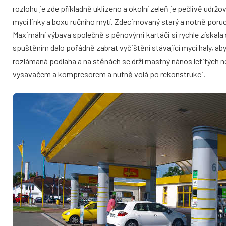
rozlohu je zde příkladně uklizeno a okolní zeleň je pečlivě udrž
mycí linky a boxu ručního mytí. Zdecimovaný starý a notně poru
Maximální výbava společně s pěnovými kartáči si rychle získala s
spuštěním dalo pořádně zabrat vyčištění stávající mycí haly, a
rozlámaná podlaha a na stěnách se drží mastný nános letitých 
vysavačem a kompresorem a nutně volá po rekonstrukci.