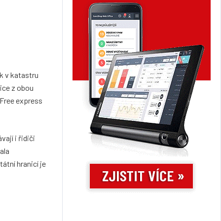
k v katastru
ice z obou
 Free express
jí i řidiči
ala
tní hranicí je