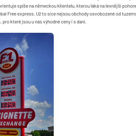
entuje spíše na německou klientelu, kterou láká na levnější poho
lobal Free express. Už to sice nejsou obchody osvobozené od tuzems
, pro které jsou u nás výhodné ceny i s daní.