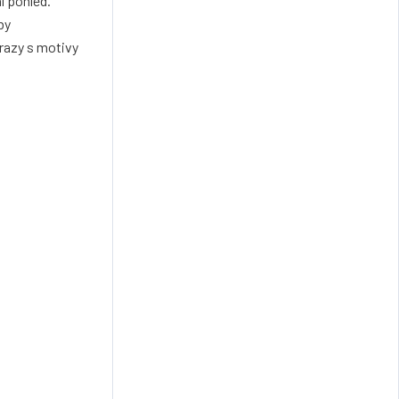
í pohled.
by
razy s motivy