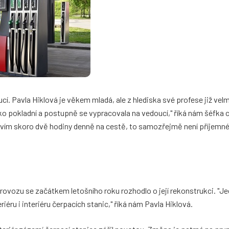
cí. Pavla Hiklová je věkem mladá, ale z hlediska své profese již vel
ko pokladní a postupně se vypracovala na vedoucí," říká nám šéfka 
"Trávím skoro dvě hodiny denně na cestě, to samozřejmě není příjemné
rovozu se začátkem letošního roku rozhodlo o její rekonstrukci. "Je
éru i interiéru čerpacích stanic," říká nám Pavla Hiklová.