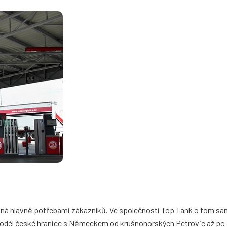
 daná hlavně potřebami zákazníků. Ve společnosti Top Tank o tom s
nic podél české hranice s Německem od krušnohorských Petrovic až 