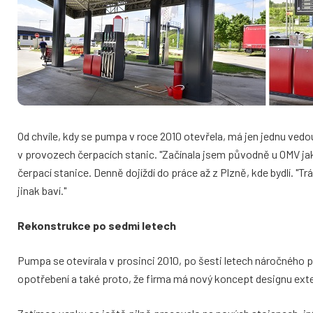
Od chvíle, kdy se pumpa v roce 2010 otevřela, má jen jednu vedou
v provozech čerpacích stanic. "Začínala jsem původně u OMV ja
čerpací stanice. Denně dojíždí do práce až z Plzně, kde bydlí. 
jinak baví."
Rekonstrukce po sedmi letech
Pumpa se otevírala v prosinci 2010, po šesti letech náročného p
opotřebení a také proto, že firma má nový koncept designu exteri