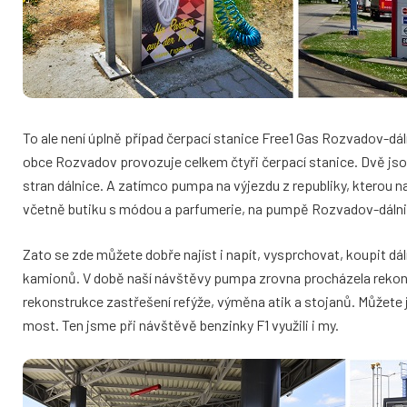
To ale není úplně případ čerpací stanice Free1 Gas Rozvadov-dál
obce Rozvadov provozuje celkem čtyři čerpací stanice. Dvě jso
stran dálnice. A zatímco pumpa na výjezdu z republiky, kterou 
včetně butiku s módou a parfumerie, na pumpě Rozvadov-dálni
Zato se zde můžete dobře najíst i napít, vysprchovat, koupit dál
kamionů. V době naší návštěvy pumpa zrovna procházela rekonstr
rekonstrukce zastřešení refýže, výměna atik a stojanů. Můžete j
most. Ten jsme při návštěvě benzinky F1 využili i my.