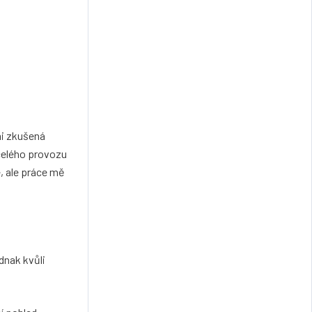
mi zkušená
celého provozu
, ale práce mě
dnak kvůli