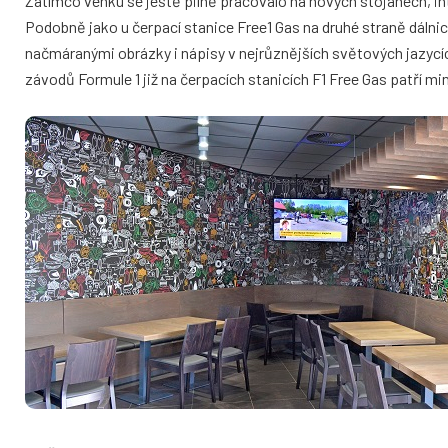
Zatímco venku se ještě pilně pracovalo na nových stojanech, int
Podobně jako u čerpací stanice Free1 Gas na druhé straně dálnice 
načmáranými obrázky i nápisy v nejrůznějších světových jazycí
závodů Formule 1 již na čerpacích stanicích F1 Free Gas patří min