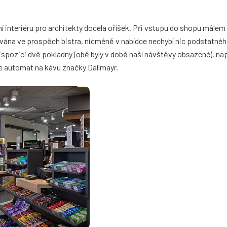
í interiéru pro architekty docela oříšek. Při vstupu do shopu málem
ována ve prospěch bistra, nicméně v nabídce nechybí nic podstatnéh
spozici dvě pokladny (obě byly v době naší návštěvy obsazené), nap
e automat na kávu značky Dallmayr.