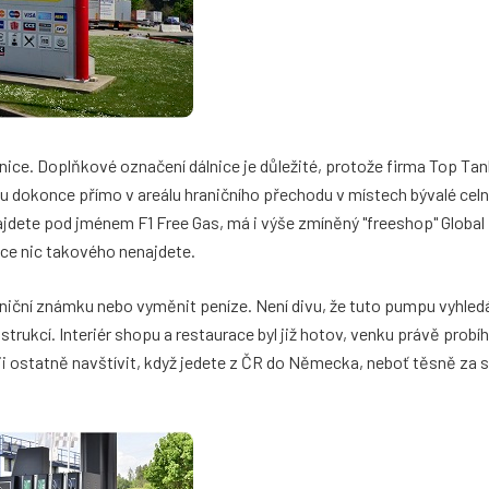
nice. Doplňkové označení dálnice je důležité, protože firma Top Tan
u dokonce přímo v areálu hraničního přechodu v místech bývalé celn
najdete pod jménem F1 Free Gas, má i výše zmíněný "freeshop" Global
ce nic takového nenajdete.
niční známku nebo vyměnit peníze. Není divu, že tuto pumpu vyhledáva
ukcí. Interiér shopu a restaurace byl již hotov, venku právě probíh
i ostatně navštívit, když jedete z ČR do Německa, neboť těsně za stá