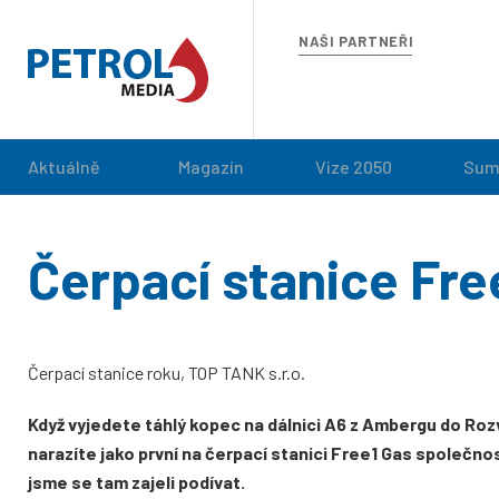
NAŠI PARTNEŘI
Aktuálně
Magazín
Vize 2050
Sum
Čerpací stanice Fre
Čerpací stanice roku, TOP TANK s.r.o.
Když vyjedete táhlý kopec na dálnici A6 z Ambergu do Ro
narazíte jako první na čerpací stanici Free1 Gas společnos
jsme se tam zajeli podívat.