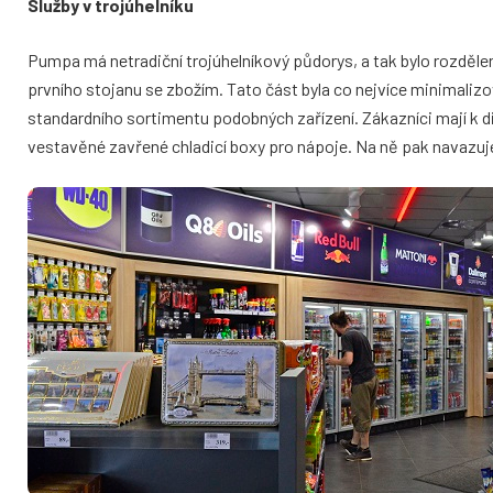
Služby v trojúhelníku
Pumpa má netradiční trojúhelníkový půdorys, a tak bylo rozdělen
prvního stojanu se zbožím. Tato část byla co nejvíce minimaliz
standardního sortimentu podobných zařízení. Zákazníci mají k di
vestavěné zavřené chladicí boxy pro nápoje. Na ně pak navazuj