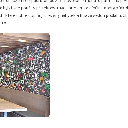
eriér zázemí čerpací stanice zářil novotou. Změna je patrná na prvn
byly i zde použity při rekonstrukci interiéru originální tapety s jako
ch, které dobře doplňují dřevěný nábytek a tmavě šedou podlahu. Ob
ulosti.