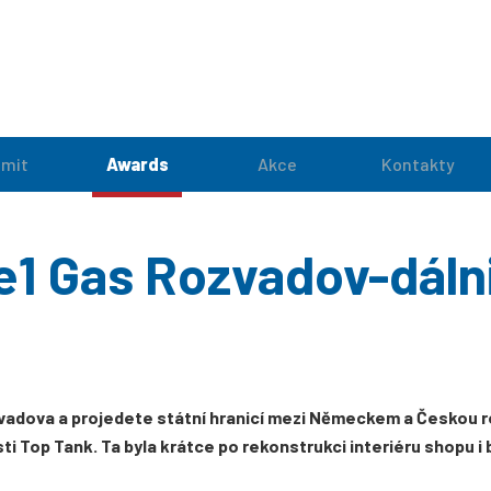
mit
Awards
Akce
Kontakty
e1 Gas Rozvadov-dáln
zvadova a projedete státní hranicí mezi Německem a Českou r
ti Top Tank. Ta byla krátce po rekonstrukci interiéru shopu i b