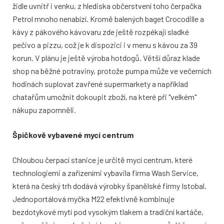
židle uvnitř i venku, z hlediska občerstvení toho čerpačka
Petrol mnoho nenabízí. Kromě balených baget Crocodille a
kávy z pákového kávovaru zde ještě rozpékají sladké
pečivo a pizzu, což je k dispozici i v menu s kávou za 39
korun. V plánu je ještě výroba hotdogů. Větší důraz klade
shop na běžné potraviny, protože pumpa může ve večerních
hodinách suplovat zavřené supermarkety a například
chatařům umožnit dokoupit zboží, na které při "velkém"
nákupu zapomněli.
Špičkově vybavené mycí centrum
Chloubou čerpací stanice je určitě mycí centrum, které
technologiemi a zařízeními vybavila firma Wash Service,
která na český trh dodává výrobky španělské firmy Istobal.
Jednoportálová myčka M22 efektivně kombinuje
bezdotykové mytí pod vysokým tlakem a tradiční kartáče,