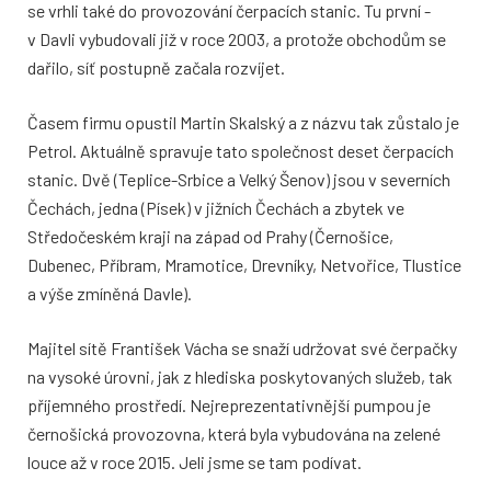
se vrhli také do provozování čerpacích stanic. Tu první -
v Davli vybudovali již v roce 2003, a protože obchodům se
dařilo, síť postupně začala rozvíjet.
Časem firmu opustil Martin Skalský a z názvu tak zůstalo je
Petrol. Aktuálně spravuje tato společnost deset čerpacích
stanic. Dvě (Teplice-Srbice a Velký Šenov) jsou v severních
Čechách, jedna (Písek) v jižních Čechách a zbytek ve
Středočeském kraji na západ od Prahy (Černošice,
Dubenec, Příbram, Mramotice, Drevníky, Netvořice, Tlustice
a výše zmíněná Davle).
Majitel sítě František Vácha se snaží udržovat své čerpačky
na vysoké úrovni, jak z hlediska poskytovaných služeb, tak
příjemného prostředí. Nejreprezentativnější pumpou je
černošická provozovna, která byla vybudována na zelené
louce až v roce 2015. Jeli jsme se tam podívat.