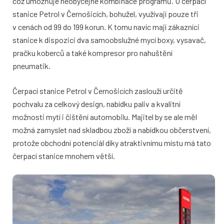
což umožňuje neobyčejné kombinace programů. U čerpací
stanice Petrol v Černošicích, bohužel, využívají pouze tři
v cenách od 99 do 199 korun. K tomu navíc mají zákazníci
stanice k dispozici dva samoobslužné mycí boxy, vysavač,
pračku koberců a také kompresor pro nahuštění
pneumatik.
Čerpací stanice Petrol v Černošicích zaslouží určitě
pochvalu za celkový design, nabídku paliv a kvalitní
možnosti mytí i čištění automobilu. Majitel by se ale měl
možná zamyslet nad skladbou zboží a nabídkou občerstvení,
protože obchodní potenciál díky atraktivnímu místu má tato
čerpací stanice mnohem větší.