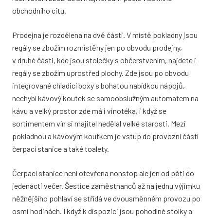
obchodního citu.
Prodejna je rozdělena na dvě části. V místě pokladny jsou
regály se zbožím rozmístěny jen po obvodu prodejny,
v druhé části, kde jsou stolečky s občerstvením, najdete i
regály se zbožím uprostřed plochy. Zde jsou po obvodu
integrované chladicí boxy s bohatou nabídkou nápojů,
nechybí kávový koutek se samoobslužným automatem na
kávu a velký prostor zde má i vinotéka, i když se
sortimentem vín si majitel nedělal velké starosti. Mezi
pokladnou a kávovým koutkem je vstup do provozní částí
čerpací stanice a také toalety.
Čerpací stanice není otevřena nonstop ale jen od pěti do
jedenácti večer. Šestice zaměstnanců až na jednu výjimku
něžnějšího pohlaví se střídá ve dvousměnném provozu po
osmi hodinách. I když k dispozici jsou pohodlné stolky a