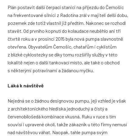
Plán postavit další čerpací stanici na příjezdu do Černošic
na frekventované silnici z Radotína zrál v majiteli delší dobu,
pozemek zde totiž vlastnil již předtím. Nakonec se rozhodl
stavět. Od prvního kopnutí do kolaudace neuběhlo ani tři
čtvrtě roku a v prosinci 2015 byla nová pumpa slavnostně
otevřena. Obyvatelům Černošic, chatařům i cyklistům
z blízké cyklostezky se díky tomu rozšířily služby v této
lokalitě nejen o další tankovací místo, ale také o obchod
s některými potravinami a žádanou myčku.
Láká k návštěvě
Nejedná se o žádnou designovou pumpu, její vzhled je však
z architektonického hlediska jednoduchý a čistý a
červenobílošedá kombinace vkusná. Ruku v ruce s tím
souvisí i upravené okolí, takže zákazník u této firmy nemusí
nad návštěvou váhat. Naopak, tahle pumpa svým