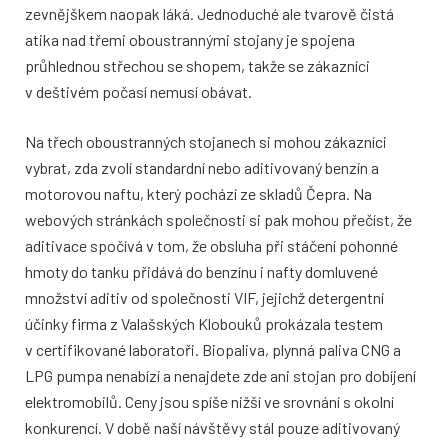
zevnějškem naopak láká. Jednoduché ale tvarově čistá
atika nad třemi oboustrannými stojany je spojena
průhlednou střechou se shopem, takže se zákazníci
v deštivém počasí nemusí obávat.
Na třech oboustranných stojanech si mohou zákazníci
vybrat, zda zvolí standardní nebo aditivovaný benzín a
motorovou naftu, který pochází ze skladů Čepra. Na
webových stránkách společnosti si pak mohou přečíst, že
aditivace spočívá v tom, že obsluha při stáčení pohonné
hmoty do tanku přidává do benzínu i nafty domluvené
množství aditiv od společnosti VIF, jejichž detergentní
účinky firma z Valašských Klobouků prokázala testem
v certifikované laboratoři. Biopaliva, plynná paliva CNG a
LPG pumpa nenabízí a nenajdete zde ani stojan pro dobíjení
elektromobilů. Ceny jsou spíše nižší ve srovnání s okolní
konkurencí. V době naší návštěvy stál pouze aditivovaný