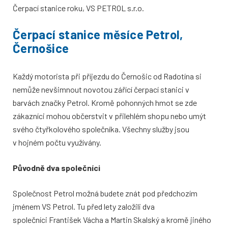
Čerpací stanice roku, VS PETROL s.r.o.
Čerpací stanice měsíce Petrol,
Černošice
Každý motorista při příjezdu do Černošic od Radotína si
nemůže nevšimnout novotou zářící čerpací stanici v
barvách značky Petrol. Kromě pohonných hmot se zde
zákazníci mohou občerstvit v přilehlém shopu nebo umýt
svého čtyřkolového společníka. Všechny služby jsou
v hojném počtu využívány.
Původně dva společníci
Společnost Petrol možná budete znát pod předchozím
jménem VS Petrol. Tu před lety založili dva
společníci František Vácha a Martin Skalský a kromě jiného