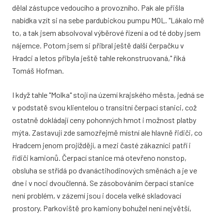
dělal zástupce vedoucího a provozního. Pak ale přišla
nabídka vzít si na sebe pardubickou pumpu MOL. "Lákalo mě
to, a tak jsem absolvoval výběrové řízení a od té doby jsem
nájemce. Potom jsem si přibral ještě další čerpačku v
Hradci a letos přibyla ještě tahle rekonstruovaná," říká
Tomáš Hofman.
I když tahle "Molka" stojí na území krajského města, jedná se
v podstatě svou klientelou o transitní čerpací stanici, což
ostatně dokládají ceny pohonných hmot i možnost platby
mýta. Zastavují zde samozřejmě místní ale hlavně řidiči, co
Hradcem jenom projíždějí, a mezi časté zákazníci patří i
řidiči kamionů. Čerpací stanice má otevřeno nonstop,
obsluha se střídá po dvanáctihodinových směnách a je ve
dne i v noci dvoučlenná. Se zásobováním čerpací stanice
není problém, v zázemí jsou i docela velké skladovací
prostory. Parkoviště pro kamiony bohužel není největší,