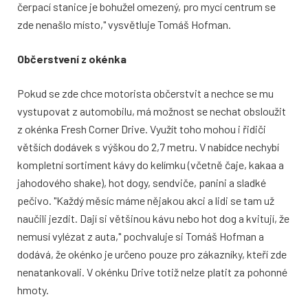
čerpací stanice je bohužel omezený, pro mycí centrum se
zde nenašlo místo," vysvětluje Tomáš Hofman.
Občerstvení z okénka
Pokud se zde chce motorista občerstvit a nechce se mu
vystupovat z automobilu, má možnost se nechat obsloužit
z okénka Fresh Corner Drive. Využít toho mohou i řidiči
větších dodávek s výškou do 2,7 metru. V nabídce nechybí
kompletní sortiment kávy do kelímku (včetně čaje, kakaa a
jahodového shake), hot dogy, sendviče, panini a sladké
pečivo. "Každý měsíc máme nějakou akci a lidi se tam už
naučili jezdit. Dají si většinou kávu nebo hot dog a kvitují, že
nemusí vylézat z auta," pochvaluje si Tomáš Hofman a
dodává, že okénko je určeno pouze pro zákazníky, kteří zde
nenatankovali. V okénku Drive totiž nelze platit za pohonné
hmoty.