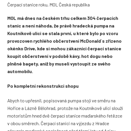
Čerpací stanice roku, MOL Česká republika
MOL má dnes na českém trhu celkem 304 čerpacích
stanic a není náhoda, že právě hradecká pumpa na
Koutníkově ulici se stala první, u které bylo po vzoru
provozoven rychlého občerstvení McDonald´s zřízeno
okénko Drive, kde si mohou zákazníci čerpací stanice
koupit občerstvení v podobě kávy, hot dogu nebo
plněné bagety, aniž by museli vystoupit ze svého
automobilu.
Po kompletní rekonstrukci shopu
Abych to upřesnil, popisovaná pumpa stojí ve směru na
Hořice a Lázně Bělohrad, protože na Koutníkově ulici slouží
motoristům hned dvě čerpací stanice maďarského řetězce
v obou směrech. Čerpací stanici na výjezdu z Hradce
převzala maďarská společnost před třemi lety od Agipu,