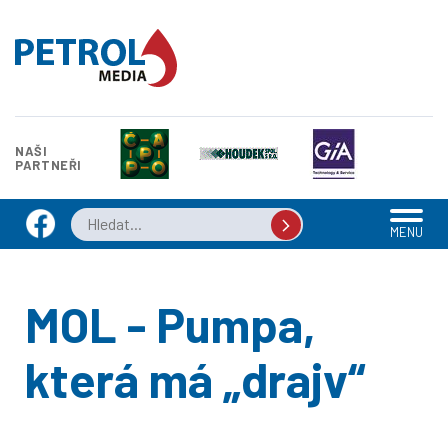
NAŠI
PARTNEŘI
MENU
MOL - Pumpa,
která má „drajv“