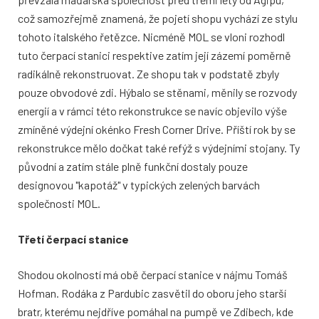
což samozřejmě znamená, že pojetí shopu vychází ze stylu
tohoto italského řetězce. Nicméně MOL se vloni rozhodl
tuto čerpací stanici respektive zatím její zázemí poměrně
radikálně rekonstruovat. Ze shopu tak v podstatě zbyly
pouze obvodové zdi. Hýbalo se stěnami, měnily se rozvody
energií a v rámci této rekonstrukce se navíc objevilo výše
zmíněné výdejní okénko Fresh Corner Drive. Příští rok by se
rekonstrukce mělo dočkat také refýž s výdejními stojany. Ty
původní a zatím stále plně funkční dostaly pouze
designovou "kapotáž" v typických zelených barvách
společnosti MOL.
Třetí čerpací stanice
Shodou okolností má obě čerpací stanice v nájmu Tomáš
Hofman. Rodáka z Pardubic zasvětil do oboru jeho starší
bratr, kterému nejdříve pomáhal na pumpě ve Zdibech, kde