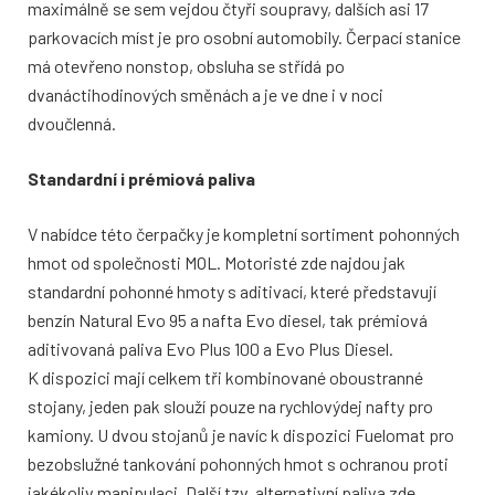
maximálně se sem vejdou čtyři soupravy, dalších asi 17
parkovacích míst je pro osobní automobily. Čerpací stanice
má otevřeno nonstop, obsluha se střídá po
dvanáctihodinových směnách a je ve dne i v noci
dvoučlenná.
Standardní i prémiová paliva
V nabídce této čerpačky je kompletní sortiment pohonných
hmot od společnosti MOL. Motoristé zde najdou jak
standardní pohonné hmoty s aditivací, které představují
benzín Natural Evo 95 a nafta Evo diesel, tak prémiová
aditivovaná paliva Evo Plus 100 a Evo Plus Diesel.
K dispozici mají celkem tři kombinované oboustranné
stojany, jeden pak slouží pouze na rychlovýdej nafty pro
kamiony. U dvou stojanů je navíc k dispozici Fuelomat pro
bezobslužné tankování pohonných hmot s ochranou proti
jakékoliv manipulaci. Další tzv. alternativní paliva zde