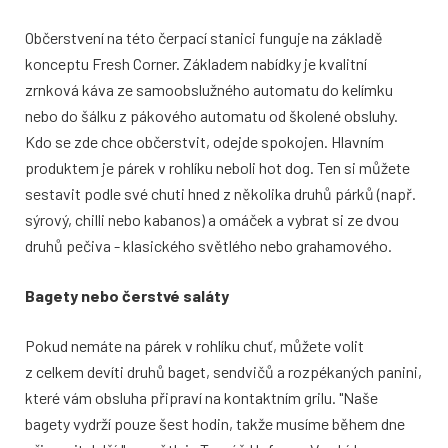
Občerstvení na této čerpací stanici funguje na základě
konceptu Fresh Corner. Základem nabídky je kvalitní
zrnková káva ze samoobslužného automatu do kelímku
nebo do šálku z pákového automatu od školené obsluhy.
Kdo se zde chce občerstvit, odejde spokojen. Hlavním
produktem je párek v rohlíku neboli hot dog. Ten si můžete
sestavit podle své chuti hned z několika druhů párků (např.
sýrový, chilli nebo kabanos) a omáček a vybrat si ze dvou
druhů pečiva - klasického světlého nebo grahamového.
Bagety nebo čerstvé saláty
Pokud nemáte na párek v rohlíku chuť, můžete volit
z celkem devíti druhů baget, sendvičů a rozpékaných panini,
které vám obsluha připraví na kontaktním grilu. "Naše
bagety vydrží pouze šest hodin, takže musíme během dne