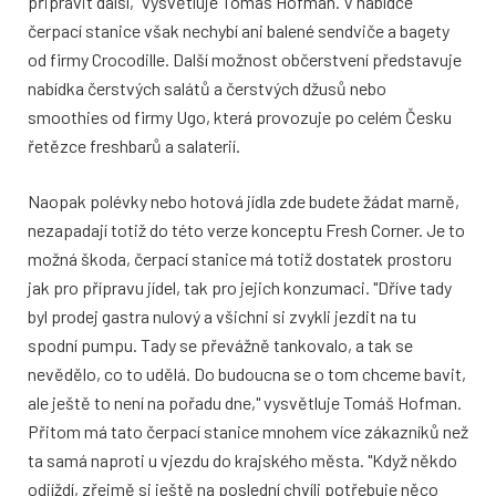
připravit další," vysvětluje Tomáš Hofman. V nabídce
čerpací stanice však nechybí ani balené sendviče a bagety
od firmy Crocodille. Další možnost občerstvení představuje
nabídka čerstvých salátů a čerstvých džusů nebo
smoothies od firmy Ugo, která provozuje po celém Česku
řetězce freshbarů a salaterií.
Naopak polévky nebo hotová jídla zde budete žádat marně,
nezapadají totiž do této verze konceptu Fresh Corner. Je to
možná škoda, čerpací stanice má totiž dostatek prostoru
jak pro přípravu jídel, tak pro jejich konzumaci. "Dříve tady
byl prodej gastra nulový a všichni si zvykli jezdit na tu
spodní pumpu. Tady se převážně tankovalo, a tak se
nevědělo, co to udělá. Do budoucna se o tom chceme bavit,
ale ještě to není na pořadu dne," vysvětluje Tomáš Hofman.
Přitom má tato čerpací stanice mnohem více zákazníků než
ta samá naproti u vjezdu do krajského města. "Když někdo
odjíždí, zřejmě si ještě na poslední chvíli potřebuje něco