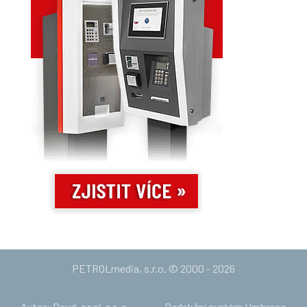
PETROLmedia, s.r.o. © 2000 - 2026
Autor: Baud, spol. s r. o.
Redakční systém Umbraco