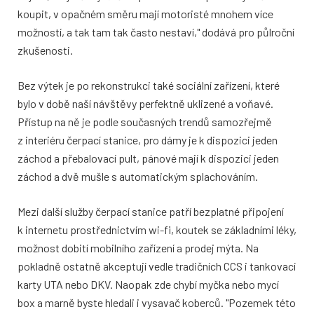
koupit, v opačném směru mají motoristé mnohem více
možností, a tak tam tak často nestaví," dodává pro půlroční
zkušenosti.
Bez výtek je po rekonstrukci také sociální zařízení, které
bylo v době naší návštěvy perfektně uklizené a voňavé.
Přístup na ně je podle současných trendů samozřejmě
z interiéru čerpací stanice, pro dámy je k dispozici jeden
záchod a přebalovací pult, pánové mají k dispozici jeden
záchod a dvě mušle s automatickým splachováním.
Mezi další služby čerpací stanice patří bezplatné připojení
k internetu prostřednictvím wi-fi, koutek se základními léky,
možnost dobití mobilního zařízení a prodej mýta. Na
pokladně ostatně akceptují vedle tradičních CCS i tankovací
karty UTA nebo DKV. Naopak zde chybí myčka nebo mycí
box a marně byste hledali i vysavač koberců. "Pozemek této