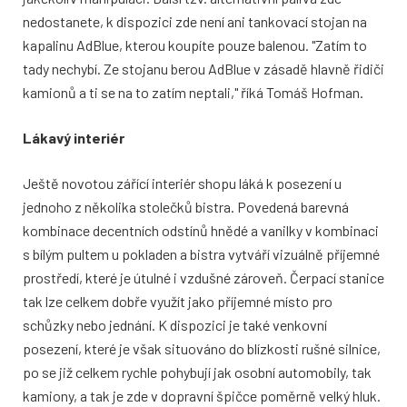
nedostanete, k dispozici zde není ani tankovací stojan na
kapalinu AdBlue, kterou koupíte pouze balenou. "Zatím to
tady nechybí. Ze stojanu berou AdBlue v zásadě hlavně řidiči
kamionů a ti se na to zatím neptali," říká Tomáš Hofman.
Lákavý interiér
Ještě novotou zářící interiér shopu láká k posezení u
jednoho z několika stolečků bistra. Povedená barevná
kombinace decentních odstínů hnědé a vanilky v kombinaci
s bílým pultem u pokladen a bistra vytváří vizuálně příjemné
prostředí, které je útulné i vzdušné zároveň. Čerpací stanice
tak lze celkem dobře využít jako příjemné místo pro
schůzky nebo jednání. K dispozici je také venkovní
posezení, které je však situováno do blízkosti rušné silnice,
po se již celkem rychle pohybují jak osobní automobily, tak
kamiony, a tak je zde v dopravní špičce poměrně velký hluk.