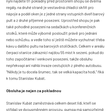
nyní najdete tři pokladny před prostorem shopu se dvěma
regály, na druhé straně je vestavěná chladicí skříň pro
nápoje a podél oken je z jedné strany vstupních dveří barový
pult a z druhé příjemné posezení. Uprostřed shopu je pak
také pohodlné posezení na sedačkách u konferenčních
stolků, které může výborně posloužit právě pro jednání
nebo schůzku, a vedle toho si ještě můžete vychutnat třeba
kávu u dalšího pultu na barových stoličkách. Celkem v areálu
čerpací stanice zákazníci najdou 55 míst k sezení, pokud do
toho započítáme i venkovní posezení, takže obsluhu
nepřekvapí ani náhlá invaze cestujících z plného autobusu.
"Někdy je tu docela šrumec, tak se velká kapacita hodí," říká
k tomu Stanislav Kubát.
Obsluha je nejen za pokladnou
Stanislav Kubát zaměstnává celkem deset lidí, kteří se
střídají ve dvousměnném provozu, pumpa má samozřejmě