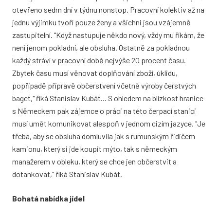
otevřeno sedm dní v týdnu nonstop. Pracovní kolektiv až na
jednu výjimku tvoří pouze ženy a všichni jsou vzájemně
zastupitelní. "Když nastupuje někdo nový, vždy mu říkám, že
není jenom pokladní, ale obsluha. Ostatně za pokladnou
každý stráví v pracovní době nejvýše 20 procent času.
Zbytek času musí věnovat doplňování zboží, úklidu,
popřípadě přípravě občerstvení včetně výroby čerstvých
baget," říká Stanislav Kubát... S ohledem na blízkost hranice
s Německem pak zájemce o práci na této čerpací stanici
musí umět komunikovat alespoň v jednom cizím jazyce. "Je
třeba, aby se obsluha domluvila jak s rumunským řidičem
kamionu, který si jde koupit mýto, tak s německým
manažerem v obleku, který se chce jen občerstvit a
dotankovat," říká Stanislav Kubát.
Bohatá nabídka jídel