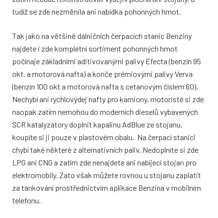
tudíž se zde nezměnila ani nabídka pohonných hmot.
Tak jako na většině dálničních čerpacích stanic Benziny
najdete i zde kompletní sortiment pohonných hmot
počínaje základními aditivovanými palivy Efecta (benzín 95
okt. a motorová nafta) a konče prémiovými palivy Verva
(benzín 100 okt a motorová nafta s cetanovým číslem 60).
Nechybí ani rychlovýdej nafty pro kamiony, motoristé si zde
naopak zatím nemohou do moderních dieselů vybavených
SCR katalyzátory doplnit kapalinu AdBlue ze stojanu,
koupíte si ji pouze v plastovém obalu. Na čerpací stanici
chybí také některé z alternativních paliv. Nedoplníte si zde
LPG ani CNG a zatím zde nenajdete ani nabíjecí stojan pro
elektromobily. Zato však můžete rovnou u stojanu zaplatit
za tankování prostřednictvím aplikace Benzina v mobilním
telefonu.