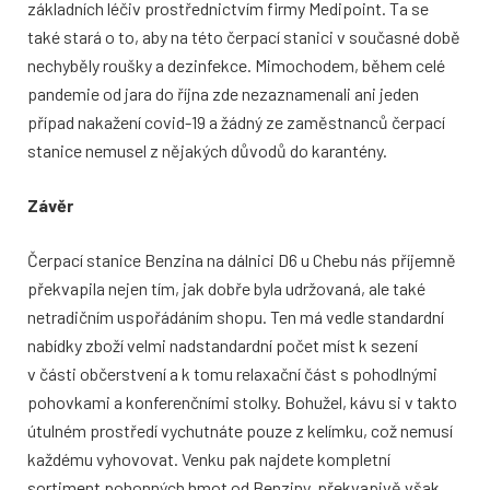
základních léčiv prostřednictvím firmy Medipoint. Ta se
také stará o to, aby na této čerpací stanici v současné době
nechyběly roušky a dezinfekce. Mimochodem, během celé
pandemie od jara do října zde nezaznamenali ani jeden
případ nakažení covid-19 a žádný ze zaměstnanců čerpací
stanice nemusel z nějakých důvodů do karantény.
Závěr
Čerpací stanice Benzina na dálnici D6 u Chebu nás příjemně
překvapila nejen tím, jak dobře byla udržovaná, ale také
netradičním uspořádáním shopu. Ten má vedle standardní
nabídky zboží velmi nadstandardní počet míst k sezení
v části občerstvení a k tomu relaxační část s pohodlnými
pohovkami a konferenčními stolky. Bohužel, kávu si v takto
útulném prostředí vychutnáte pouze z kelímku, což nemusí
každému vyhovovat. Venku pak najdete kompletní
sortiment pohonných hmot od Benziny, překvapivě však