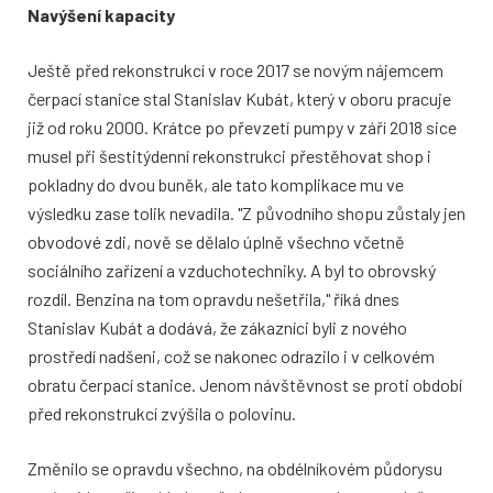
Navýšení kapacity
Ještě před rekonstrukcí v roce 2017 se novým nájemcem
čerpací stanice stal Stanislav Kubát, který v oboru pracuje
již od roku 2000. Krátce po převzetí pumpy v září 2018 sice
musel při šestitýdenní rekonstrukci přestěhovat shop i
pokladny do dvou buněk, ale tato komplikace mu ve
výsledku zase tolik nevadila. "Z původního shopu zůstaly jen
obvodové zdi, nově se dělalo úplně všechno včetně
sociálního zařízení a vzduchotechniky. A byl to obrovský
rozdíl. Benzina na tom opravdu nešetřila," říká dnes
Stanislav Kubát a dodává, že zákazníci byli z nového
prostředí nadšeni, což se nakonec odrazilo i v celkovém
obratu čerpací stanice. Jenom návštěvnost se proti období
před rekonstrukcí zvýšila o polovinu.
Změnilo se opravdu všechno, na obdélníkovém půdorysu