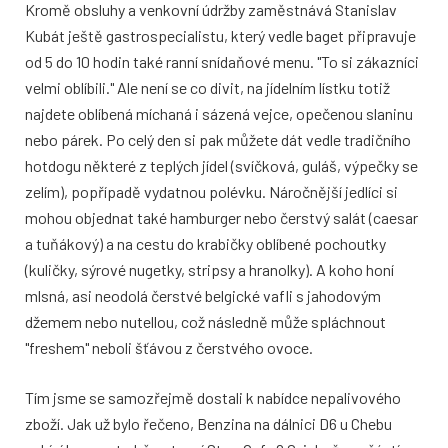
Kromě obsluhy a venkovní údržby zaměstnává Stanislav
Kubát ještě gastrospecialistu, který vedle baget připravuje
od 5 do 10 hodin také ranní snídaňové menu. "To si zákazníci
velmi oblíbili." Ale není se co divit, na jídelním lístku totiž
najdete oblíbená míchaná i sázená vejce, opečenou slaninu
nebo párek. Po celý den si pak můžete dát vedle tradičního
hotdogu některé z teplých jídel (svíčková, guláš, výpečky se
zelím), popřípadě vydatnou polévku. Náročnější jedlíci si
mohou objednat také hamburger nebo čerstvý salát (caesar
a tuňákový) a na cestu do krabičky oblíbené pochoutky
(kuličky, sýrové nugetky, stripsy a hranolky). A koho honí
mlsná, asi neodolá čerstvé belgické vafli s jahodovým
džemem nebo nutellou, což následně může spláchnout
"freshem" neboli šťávou z čerstvého ovoce.
Tím jsme se samozřejmě dostali k nabídce nepalivového
zboží. Jak už bylo řečeno, Benzina na dálnici D6 u Chebu