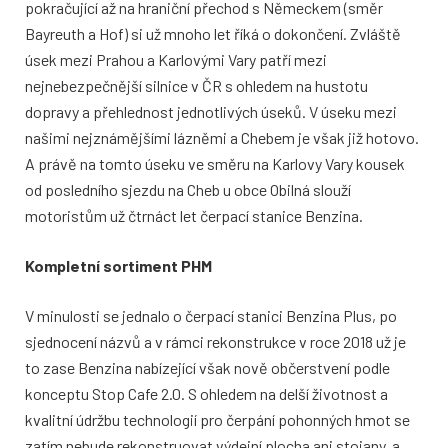
pokračující až na hraniční přechod s Německem (směr
Bayreuth a Hof) si už mnoho let říká o dokončení. Zvláště
úsek mezi Prahou a Karlovými Vary patří mezi
nejnebezpečnější silnice v ČR s ohledem na hustotu
dopravy a přehlednost jednotlivých úseků. V úseku mezi
našimi nejznámějšími lázněmi a Chebem je však již hotovo.
A právě na tomto úseku ve směru na Karlovy Vary kousek
od posledního sjezdu na Cheb u obce Obilná slouží
motoristům už čtrnáct let čerpací stanice Benzina.
Kompletní sortiment PHM
V minulosti se jednalo o čerpací stanici Benzina Plus, po
sjednocení názvů a v rámci rekonstrukce v roce 2018 už je
to zase Benzina nabízející však nově občerstvení podle
konceptu Stop Cafe 2.0. S ohledem na delší životnost a
kvalitní údržbu technologií pro čerpání pohonných hmot se
zatím nebude rekonstruovat výdejní plocha ani stojany, a