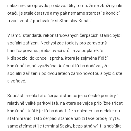
nabízíme, se opravdu prodává. Díky tomu, že se zboží rychle
otáčí, je stále čerstvé a my pak nemáme starosti s končící
trvanlivostí," pochvaluje si Stanislav Kubát.
V rámci standardu rekonstruovaných čerpacích stanic bylo i
sociální zařízení. Nechybí zde toalety pro zdravotně
handicapované, přebalovací stůl, a za poplatek je
k dispozici dokonce i sprcha, která je zejména řidiči
kamionů hojně využívána. Asi není třeba dodávat, že
sociální zařízení i po dvou letech zářilo novotou a bylo čisté
a voňavé.
Součástí areálu této čerpací stanice je na české poměry i
relativně velké parkoviště, na které se vejde přibližně třicet
kamionů. Ještě je třeba dodat, že s ohledem na nedalekou
státní hranici tato čerpací stanice nabízí také prodej mýta,
samozřejmostí je terminál Sazky, bezplatná wi-fi a nabídka