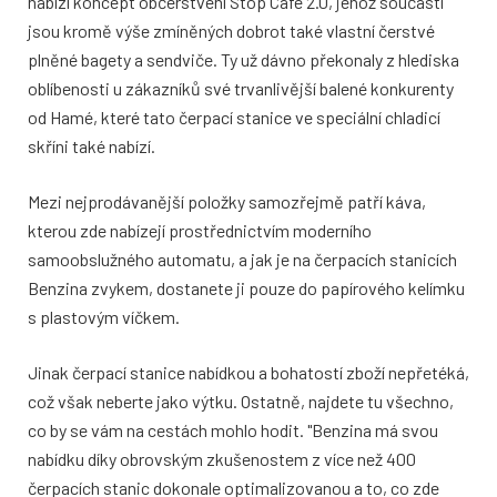
nabízí koncept občerstvení Stop Cafe 2.0, jehož součástí
jsou kromě výše zmíněných dobrot také vlastní čerstvé
plněné bagety a sendviče. Ty už dávno překonaly z hlediska
oblíbenosti u zákazníků své trvanlivější balené konkurenty
od Hamé, které tato čerpací stanice ve speciální chladicí
skříni také nabízí.
Mezi nejprodávanější položky samozřejmě patří káva,
kterou zde nabízejí prostřednictvím moderního
samoobslužného automatu, a jak je na čerpacích stanicích
Benzina zvykem, dostanete ji pouze do papírového kelímku
s plastovým víčkem.
Jinak čerpací stanice nabídkou a bohatostí zboží nepřetéká,
což však neberte jako výtku. Ostatně, najdete tu všechno,
co by se vám na cestách mohlo hodit. "Benzina má svou
nabídku díky obrovským zkušenostem z více než 400
čerpacích stanic dokonale optimalizovanou a to, co zde