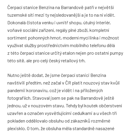
Čerpací stanice Benzina na Barrandově patří v největší
tuzemské síti mezi ty nejsledovanější a je to na ní vidět.
Dokonalá čistota venku i uvnitř shopu, útulný interiér,
voňavé sociální zařízení, regály plné zboží, kompletní
sortiment pohonných hmot, moderní mycí linka i možnost
využívat služby prostřednictvím mobilního telefonu dělá
z této čerpací stanice určitý etalon nejen pro ostatní pumpy
této sítě, ale pro celý český retailový trh.
Nutno ještě dodat, že jsme čerpací stanici Benzina
navštívili předtím, než začal v ČR platit nouzový stav kvůli
pandemii koronaviru, což je vidět i na přiložených
fotografiích. Stavoval jsem se pak na Barrandově ještě
jednou, už v nouzovém stavu. Tehdy byl koutek občerstvení
uzavřen a označen vysvětlujícími cedulkami a u všech tří
pokladen oddělovalo obsluhu od zákazníků rozměrné
plexisklo. O tom, že obsluha měla standardně nasazené