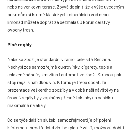
nebo na venkovní terase. Zbývá doplnit, že k výše uvedeným
pokrmům si kromě klasických minerálních vod nebo
limonád můžete dopřát za bezmála 60 korun čerstvý
ovocný fresh.
Plné regály
Nabídka zboží je standardní v rámci celé sítě Benzina.
Nechybí zde samozřejmě cukrovinky, cigarety, teplé a
chlazené nápoje, zmrzlina i automotive zboží. Stranou pak
stojí regál s nabídkou vín. K tomu je třeba dodat, že
prezentace veškerého zboží byla v době naší návštěvy na
úrovni, regály byly zaplněny přesně tak, aby na nabídku
maximálně nalákaly.
Co se týče dalších služeb, samozřejmostí je připojení
k internetu prostřednictvím bezplatné wi-fi, možnost dobití