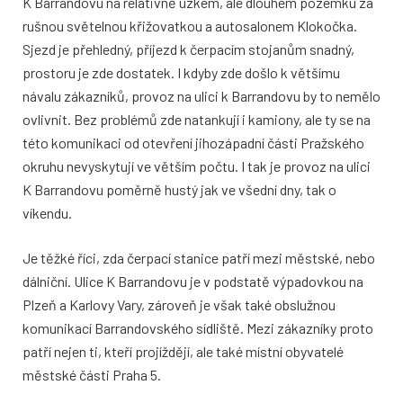
K Barrandovu na relativně úzkém, ale dlouhém pozemku za
rušnou světelnou křižovatkou a autosalonem Klokočka.
Sjezd je přehledný, příjezd k čerpacím stojanům snadný,
prostoru je zde dostatek. I kdyby zde došlo k většímu
návalu zákazníků, provoz na ulici k Barrandovu by to nemělo
ovlivnit. Bez problémů zde natankují i kamiony, ale ty se na
této komunikaci od otevření jihozápadní části Pražského
okruhu nevyskytují ve větším počtu. I tak je provoz na ulici
K Barrandovu poměrně hustý jak ve všední dny, tak o
víkendu.
Je těžké říci, zda čerpací stanice patří mezi městské, nebo
dálniční. Ulice K Barrandovu je v podstatě výpadovkou na
Plzeň a Karlovy Vary, zároveň je však také obslužnou
komunikací Barrandovského sídliště. Mezi zákazníky proto
patří nejen ti, kteří projíždějí, ale také místní obyvatelé
městské části Praha 5.