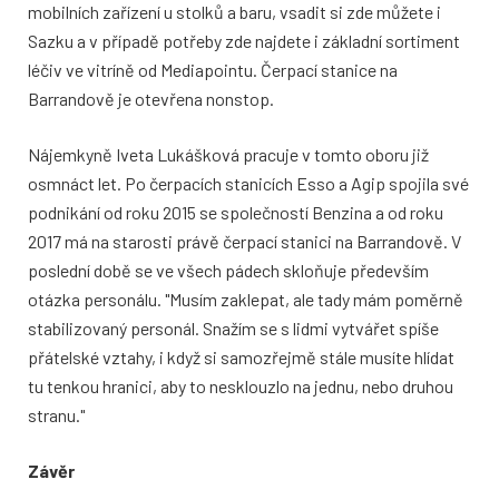
mobilních zařízení u stolků a baru, vsadit si zde můžete i
Sazku a v případě potřeby zde najdete i základní sortiment
léčiv ve vitríně od Mediapointu. Čerpací stanice na
Barrandově je otevřena nonstop.
Nájemkyně Iveta Lukášková pracuje v tomto oboru již
osmnáct let. Po čerpacích stanicích Esso a Agip spojila své
podnikání od roku 2015 se společností Benzina a od roku
2017 má na starosti právě čerpací stanici na Barrandově. V
poslední době se ve všech pádech skloňuje především
otázka personálu. "Musím zaklepat, ale tady mám poměrně
stabilizovaný personál. Snažím se s lidmi vytvářet spíše
přátelské vztahy, i když si samozřejmě stále musíte hlídat
tu tenkou hranici, aby to nesklouzlo na jednu, nebo druhou
stranu."
Závěr