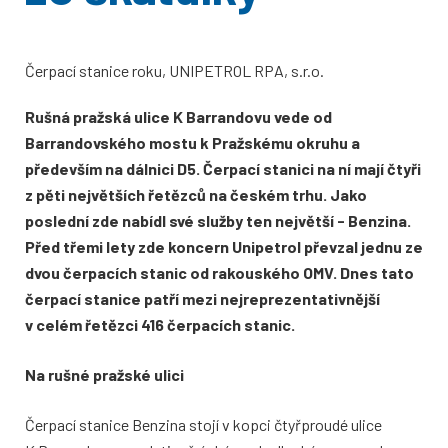
Čerpací stanice roku, UNIPETROL RPA, s.r.o.
Rušná pražská ulice K Barrandovu vede od
Barrandovského mostu k Pražskému okruhu a
především na dálnici D5. Čerpací stanici na ní mají čtyři
z pěti největších řetězců na českém trhu. Jako
poslední zde nabídl své služby ten největší - Benzina.
Před třemi lety zde koncern Unipetrol převzal jednu ze
dvou čerpacích stanic od rakouského OMV. Dnes tato
čerpací stanice patří mezi nejreprezentativnější
v celém řetězci 416 čerpacích stanic.
Na rušné pražské ulici
Čerpací stanice Benzina stojí v kopci čtyřproudé ulice