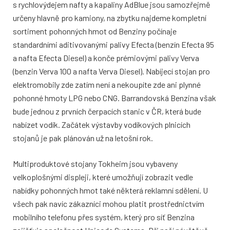
s rychlovýdejem nafty a kapaliny AdBlue jsou samozřejmě
určeny hlavně pro kamiony, na zbytku najdeme kompletní
sortiment pohonných hmot od Benziny počínaje
standardními aditivovanými palivy Efecta (benzín Efecta 95
a nafta Efecta Diesel) a konče prémiovými palivy Verva
(benzin Verva 100 a nafta Verva Diesel). Nabíjecí stojan pro
elektromobily zde zatím není a nekoupíte zde ani plynné
pohonné hmoty LPG nebo CNG. Barrandovská Benzina však
bude jednou z prvních čerpacích stanic v ČR, která bude
nabízet vodík. Začátek výstavby vodíkových plnicích
stojanů je pak plánován už na letošní rok.
Multiproduktové stojany Tokheim jsou vybaveny
velkoplošnými displeji, které umožňují zobrazit vedle
nabídky pohonných hmot také některá reklamní sdělení. U
všech pak navíc zákazníci mohou platit prostřednictvím
mobilního telefonu přes systém, který pro síť Benzina