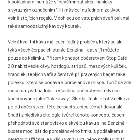
k pokladnám, nemůže si nevšimnout akční nabídky
s výrazným označením "Hit měsíce" na jednom ze dvou
volně stojících regálů. V dohledu od vstupních dveří pak má
také samoobslužný kávový koutek.
Velmi kvalitní káva má jeden jediný problém, který se ale
týká všech čerpacích stanic Benzina - dát si ji můžete
pouze do kelímku. Přitom koncept občerstvení Stop Café
2.0 nabízí vedle kávy, hotdogů, stripsů, masových kuliček,
hranolek, teplých vaflí a čerstvě připravených baget také
polévku, která se podává v porcelánové misce. Tudíž se zde
musí i umývat nádobí, a všechno občerstvení tedy není
koncipováno jako "take away". Škoda, jinak je totiž celkové
pojetí občerstvení této čerpací stanice téměř dokonalé.
Snad i z hlediska ekologie tvůrci tohoto konceptu časem
přehodnotí své stanovisko a skvělou kávu si na Benzině
budete moci dát do porcelánového hrnku s podšálkem a
nerezovou lžičkou a v klidu vypít u útulného stolku uvnitř