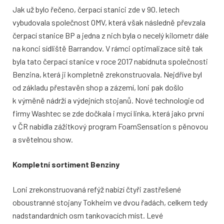
Jak už bylo řečeno, čerpací stanici zde v 90. letech
vybudovala společnost OMV, která však následně převzala
čerpací stanice BP a jedna z nich byla o necelý kilometr dále
na konci sídliště Barrandov. V rámci optimalizace sítě tak
byla tato čerpací stanice v roce 2017 nabídnuta společnosti
Benzina, která ji kompletně zrekonstruovala. Nejdříve byl
od základu přestavěn shop a zázemí, loni pak došlo
k výměně nádrží a výdejních stojanů. Nové technologie od
firmy Washtec se zde dočkala i mycí linka, která jako první
v ČR nabídla zážitkový program FoamSensation s pěnovou
a světelnou show.
Kompletní sortiment Benziny
Loni zrekonstruovaná refýž nabízí čtyři zastřešené
oboustranné stojany Tokheim ve dvou řadách, celkem tedy
nadstandardních osm tankovacích míst. Levé