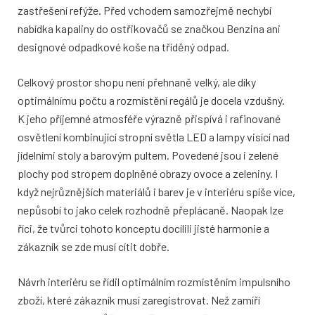
zastřešení refýže. Před vchodem samozřejmě nechybí
nabídka kapaliny do ostřikovačů se značkou Benzina ani
designové odpadkové koše na tříděný odpad.
Celkový prostor shopu není přehnaně velký, ale díky
optimálnímu počtu a rozmístění regálů je docela vzdušný.
K jeho příjemné atmosféře výrazně přispívá i rafinované
osvětlení kombinující stropní světla LED a lampy visící nad
jídelními stoly a barovým pultem. Povedené jsou i zelené
plochy pod stropem doplněné obrazy ovoce a zeleniny. I
když nejrůznějších materiálů i barev je v interiéru spíše více,
nepůsobí to jako celek rozhodně přeplácaně. Naopak lze
říci, že tvůrci tohoto konceptu docílili jisté harmonie a
zákazník se zde musí cítit dobře.
Návrh interiéru se řídil optimálním rozmístěním impulsního
zboží, které zákazník musí zaregistrovat. Než zamíří