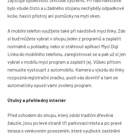
zajišťuje společnost Unicode Systems. Při naší návštěvě
bylo všude čisto a u žádného stojanu nechyběly odpadkové
koše, hasicí přístroj ani pomůcky na mytí oken.
A mobilní telefon využijete také při návštěvě mycí linky. Zde
si buď můžete vybrat v shopu jeden z programů a zaplatit
normálně u pokladny, nebo si stáhnout aplikaci Mycí Digi
Linka do mobilního telefonu, zaregistrovat se a pak už si jen
vybrat v mobilu mycí program a zaplatit jej. Vůbec přitom
nemusíte vystoupit z automobilu. Kamera u vjezdu do linky
rozpozná registrační značku, pustí vás dovnitř a tam se
automaticky spustí vámi zvolený program.
Útulný a přehledný interiér
Před vchodem do shopu, který zdobí tradiční dřevěná
žaluzie, jsou po levé straně tři parkovací místa a po pravé
terasa s venkovním posezením, které využívá k zastínění