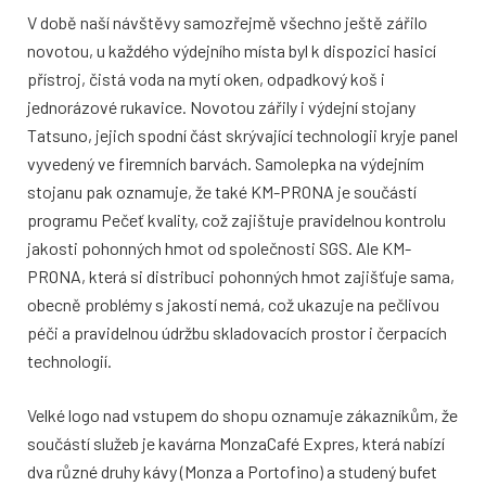
V době naší návštěvy samozřejmě všechno ještě zářilo
novotou, u každého výdejního místa byl k dispozici hasicí
přístroj, čistá voda na mytí oken, odpadkový koš i
jednorázové rukavice. Novotou zářily i výdejní stojany
Tatsuno, jejich spodní část skrývající technologii kryje panel
vyvedený ve firemních barvách. Samolepka na výdejním
stojanu pak oznamuje, že také KM-PRONA je součástí
programu Pečeť kvality, což zajištuje pravidelnou kontrolu
jakosti pohonných hmot od společnosti SGS. Ale KM-
PRONA, která si distribuci pohonných hmot zajišťuje sama,
obecně problémy s jakostí nemá, což ukazuje na pečlivou
péči a pravidelnou údržbu skladovacích prostor i čerpacích
technologií.
Velké logo nad vstupem do shopu oznamuje zákazníkům, že
součástí služeb je kavárna MonzaCafé Expres, která nabízí
dva různé druhy kávy (Monza a Portofino) a studený bufet