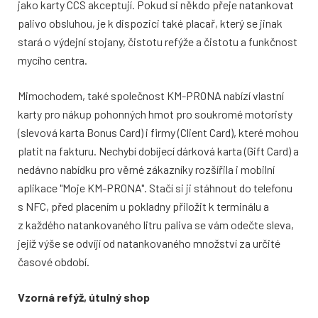
jako karty CCS akceptují. Pokud si někdo přeje natankovat
palivo obsluhou, je k dispozici také placař, který se jinak
stará o výdejní stojany, čistotu refýže a čistotu a funkčnost
mycího centra.
Mimochodem, také společnost KM-PRONA nabízí vlastní
karty pro nákup pohonných hmot pro soukromé motoristy
(slevová karta Bonus Card) i firmy (Client Card), které mohou
platit na fakturu. Nechybí dobíjecí dárková karta (Gift Card) a
nedávno nabídku pro věrné zákazníky rozšířila i mobilní
aplikace "Moje KM-PRONA". Stačí si ji stáhnout do telefonu
s NFC, před placením u pokladny přiložit k terminálu a
z každého natankovaného litru paliva se vám odečte sleva,
jejíž výše se odvíjí od natankovaného množství za určité
časové období.
Vzorná refýž, útulný shop