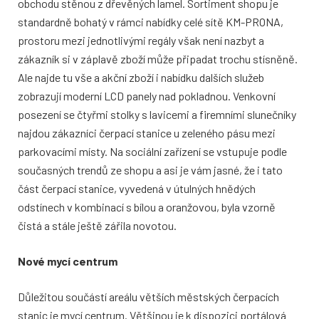
obchodu stěnou z dřevěných lamel. Sortiment shopu je
standardně bohatý v rámci nabídky celé sítě KM-PRONA,
prostoru mezi jednotlivými regály však není nazbyt a
zákazník si v záplavě zboží může připadat trochu stísněně.
Ale najde tu vše a akční zboží i nabídku dalších služeb
zobrazují moderní LCD panely nad pokladnou. Venkovní
posezení se čtyřmi stolky s lavicemi a firemními slunečníky
najdou zákazníci čerpací stanice u zeleného pásu mezi
parkovacími místy. Na sociální zařízení se vstupuje podle
současných trendů ze shopu a asi je vám jasné, že i tato
část čerpací stanice, vyvedená v útulných hnědých
odstínech v kombinací s bílou a oranžovou, byla vzorně
čistá a stále ještě zářila novotou.
Nové mycí centrum
Důležitou součástí areálu větších městských čerpacích
stanic je mycí centrum. Většinou je k dispozici portálová