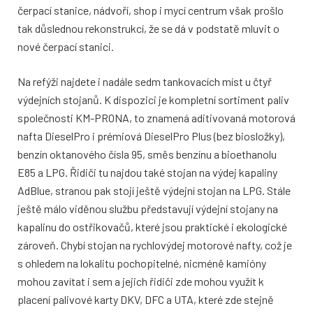
čerpací stanice, nádvoří, shop i mycí centrum však prošlo
tak důslednou rekonstrukcí, že se dá v podstatě mluvit o
nové čerpací stanici.
Na refýži najdete i nadále sedm tankovacích míst u čtyř
výdejních stojanů. K dispozici je kompletní sortiment paliv
společnosti KM-PRONA, to znamená aditivovaná motorová
nafta DieselPro i prémiová DieselPro Plus (bez biosložky),
benzín oktanového čísla 95, směs benzínu a bioethanolu
E85 a LPG. Řidiči tu najdou také stojan na výdej kapaliny
AdBlue, stranou pak stojí ještě výdejní stojan na LPG. Stále
ještě málo viděnou službu představují výdejní stojany na
kapalinu do ostřikovačů, které jsou praktické i ekologické
zároveň. Chybí stojan na rychlovýdej motorové nafty, což je
s ohledem na lokalitu pochopitelné, nicméně kamióny
mohou zavítat i sem a jejich řidiči zde mohou využít k
placení palivové karty DKV, DFC a UTA, které zde stejně