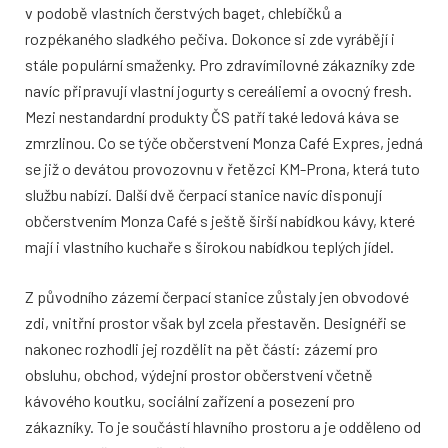
v podobě vlastních čerstvých baget, chlebíčků a
rozpékaného sladkého pečiva. Dokonce si zde vyrábějí i
stále populární smaženky. Pro zdravímilovné zákazníky zde
navíc připravují vlastní jogurty s cereáliemi a ovocný fresh.
Mezi nestandardní produkty ČS patří také ledová káva se
zmrzlinou. Co se týče občerstvení Monza Café Expres, jedná
se již o devátou provozovnu v řetězci KM-Prona, která tuto
službu nabízí. Další dvě čerpací stanice navíc disponují
občerstvením Monza Café s ještě širší nabídkou kávy, které
mají i vlastního kuchaře s širokou nabídkou teplých jídel.
Z původního zázemí čerpací stanice zůstaly jen obvodové
zdi, vnitřní prostor však byl zcela přestavěn. Designéři se
nakonec rozhodli jej rozdělit na pět částí: zázemí pro
obsluhu, obchod, výdejní prostor občerstvení včetně
kávového koutku, sociální zařízení a posezení pro
zákazníky. To je součástí hlavního prostoru a je odděleno od