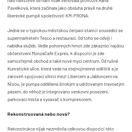
naší návštěvě se nám však věnovala provozní Hana
Pavelková, která začínala jako obsluha právě na druhé
liberecké pumpě společnosti KM-PRONA.
Jedná se o typickou městskou čerpací stanici sousedící se
supermarketem Tesco a restaurací. Od toho se odvíjí i
nabídka služeb. Vedle pohonných hmot zde zákazníci najdou
občerstvení MonzaCafé Expres, k dispozici je zde
samozřejmě obchod a také nové mycí centrum. Od rušné
Kunratické ulice, která vede na stejnojmenné sídliště a je
zároveň spojovací silnicí mezi Libercem a Jabloncem na
Nisou, je pumpa oddělena širokým a udržovaným travnatým
pásem, do něhož je integrováno venkovní posezení,
parkovací místa a vysavač s kompresorem.
Rekonstruovaná nebo nová?
Rekonstrukce nijak nezměnila celkovou dispozici této