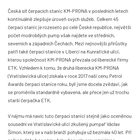
Česká síť čerpacích stanic KM-PRONA v posledních letech
kontinuálně zlepšuje úroveň svých služeb. Celkem 45
čerpací stanic je rozeseto po celé České republice, největší
počet modrobílých pump však najdete ve středních,
severních a západních Čechách. Mezi nejnovější přírůstky
patří také čerpací stanice v Liberci na Kunratické ulici,
kterou společnost KM-PRONA převzala od liberecké firmy
ETK. Vzhledem k tomu, že druhá liberecká KM-PRONA
(Vratislavická ulice) získala v roce 2017 naši cenu Petrol
Awards čerpací stanice roku, byli jsme docela zvědavi, jak
se proměnila standardně vybavená, ale přece jen už trochu
starší čerpačka ETK.
V nájmu má navíc tuto čerpací stanici stejně jako oceněnou
sousední ve Vratislavické ulici zkušený pumpař Václav
Šimon, který se v naší branži pohybuje už bezmála 40 let. Při