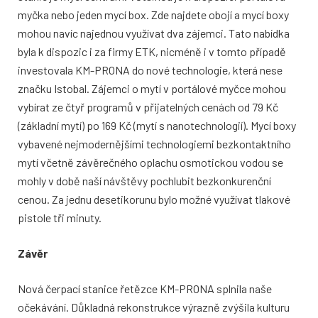
myčka nebo jeden mycí box. Zde najdete obojí a mycí boxy
mohou navíc najednou využívat dva zájemci. Tato nabídka
byla k dispozic i za firmy ETK, nicméně i v tomto případě
investovala KM-PRONA do nové technologie, která nese
značku Istobal. Zájemci o mytí v portálové myčce mohou
vybírat ze čtyř programů v přijatelných cenách od 79 Kč
(základní mytí) po 169 Kč (mytí s nanotechnologií). Mycí boxy
vybavené nejmodernějšími technologiemi bezkontaktního
mytí včetně závěrečného oplachu osmotickou vodou se
mohly v době naší návštěvy pochlubit bezkonkurenční
cenou. Za jednu desetikorunu bylo možné využívat tlakové
pistole tři minuty.
Závěr
Nová čerpací stanice řetězce KM-PRONA splnila naše
očekávání. Důkladná rekonstrukce výrazně zvýšila kulturu