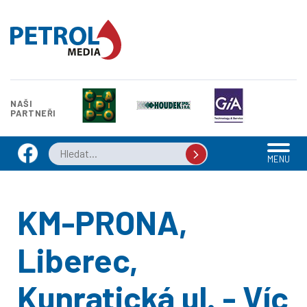
NAŠI
PARTNEŘI
MENU
KM-PRONA,
Liberec,
Kunratická ul. - Víc