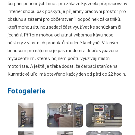
čerpání pohonných hmot pro zákazníky, zcela přepracovaný
interiér shopu pak poskytuje příjemný pracovní prostor pro
obsluhu a zázemí pro občerstvení i odpočinek zákazníků,
kteří mohou útulnou sedací část využívat ke schůzkám či
jednání. Přitom mohou ochutnat výbornou kávu nebo
některý z vlastních produktů studené kuchyně. Vítaným
bonusem pro nájemce je pak moderní a dobře vybavené
mycí centrum, které v hojném počtu využívají místní
motoristé. A ještě je třeba dodat, že čerpací stanice na
Kunratické ulici má otevřeno každý den od pěti do 22 hodin.
Fotogalerie