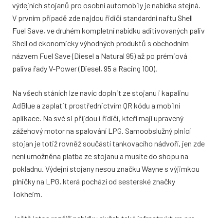
výdejních stojanů pro osobní automobily je nabídka stejná.
V prvním případě zde najdou řidiči standardní naftu Shell
Fuel Save, ve druhém kompletní nabídku aditivovaných paliv
Shell od ekonomicky výhodných produktů s obchodním
názvem Fuel Save (Diesel a Natural 95) až po prémiová
paliva řady V-Power (Diesel, 95 a Racing 100).
Na všech stáních lze navíc doplnit ze stojanu i kapalinu
AdBlue a zaplatit prostřednictvím QR kódu a mobilní
aplikace. Na své si přijdou i řidiči, kteří mají upravený
zážehový motor na spalování LPG. Samoobslužný plnicí
stojan je totiž rovněž součástí tankovacího nádvoří, jen zde
není umožněna platba ze stojanu a musíte do shopu na
pokladnu. Výdejní stojany nesou značku Wayne s výjimkou
plničky na LPG, která pochází od sesterské značky
Tokheim.