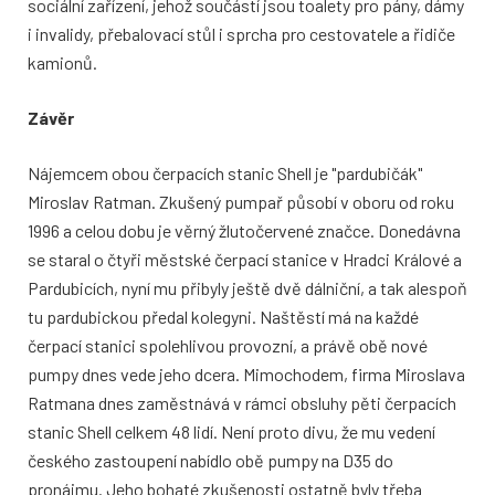
sociální zařízení, jehož součástí jsou toalety pro pány, dámy
i invalidy, přebalovací stůl i sprcha pro cestovatele a řidiče
kamionů.
Závěr
Nájemcem obou čerpacích stanic Shell je "pardubičák"
Miroslav Ratman. Zkušený pumpař působí v oboru od roku
1996 a celou dobu je věrný žlutočervené značce. Donedávna
se staral o čtyři městské čerpací stanice v Hradci Králové a
Pardubicích, nyní mu přibyly ještě dvě dálniční, a tak alespoň
tu pardubickou předal kolegyni. Naštěstí má na každé
čerpací stanici spolehlivou provozní, a právě obě nové
pumpy dnes vede jeho dcera. Mimochodem, firma Miroslava
Ratmana dnes zaměstnává v rámci obsluhy pěti čerpacích
stanic Shell celkem 48 lidí. Není proto divu, že mu vedení
českého zastoupení nabídlo obě pumpy na D35 do
pronájmu. Jeho bohaté zkušenosti ostatně byly třeba