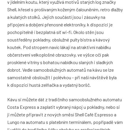
v jídelním koutu, který využívá motivů starých log značky
Shell, křesel s prošívaným koženým čalouněním, retro dlažby
a kulatých stolků. Jejich součástí jsou i zásuvky na
připojení a dobíjení přenosné elektroniky, k dispozici je
pochopitelně i bezplatná síť wi-fi. Okolo stěn jsou
soustředěny pokladny, obslužné pulty bistra a kávový
koutek. Pod stropem navíc lákají na atraktivní nabídku
občerstvení velkoplošné obrazovky, ve výšce očí pak
prosklené vitríny s bohatou nabídkou slaných i sladkých
dobrot. Vedle samoobslužných automatů na kávu se lze
samostatně obsloužit i polévkou - při naší návštěvě byla
k dispozici hustá zelňačka a vydatný boršč.
Kávu si můžete dát z tradičního samoobslužného automatu
Costa Express a zaplatit vybraný nápoj u pokladny, nebo si
ji můžete připravit z nových směsí Shell Café Espresso a
Lungo na automatu s platebním terminálem, popřípadě vám
ji udělá do tradičního šálku obsluha na profesionálních