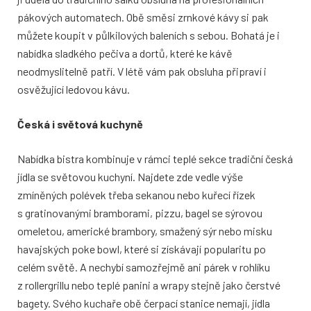
pákových automatech. Obě směsi zrnkové kávy si pak
můžete koupit v půlkilových baleních s sebou. Bohatá je i
nabídka sladkého pečiva a dortů, které ke kávě
neodmyslitelně patří. V létě vám pak obsluha připraví i
osvěžující ledovou kávu.
Česká i světová kuchyně
Nabídka bistra kombinuje v rámci teplé sekce tradiční česká
jídla se světovou kuchyní. Najdete zde vedle výše
zmíněných polévek třeba sekanou nebo kuřecí řízek
s gratinovanými bramborami, pizzu, bagel se sýrovou
omeletou, americké brambory, smažený sýr nebo misku
havajských poke bowl, které si získávají popularitu po
celém světě. A nechybí samozřejmě ani párek v rohlíku
z rollergrillu nebo teplé panini a wrapy stejně jako čerstvé
bagety. Svého kuchaře obě čerpací stanice nemají, jídla