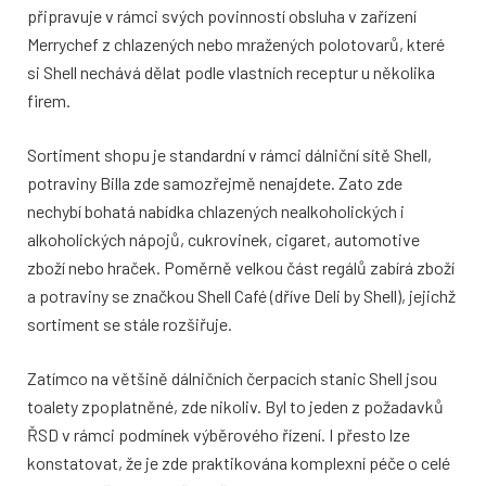
připravuje v rámci svých povinností obsluha v zařízení
Merrychef z chlazených nebo mražených polotovarů, které
si Shell nechává dělat podle vlastních receptur u několika
firem.
Sortiment shopu je standardní v rámci dálniční sítě Shell,
potraviny Billa zde samozřejmě nenajdete. Zato zde
nechybí bohatá nabídka chlazených nealkoholických i
alkoholických nápojů, cukrovinek, cigaret, automotive
zboží nebo hraček. Poměrně velkou část regálů zabírá zboží
a potraviny se značkou Shell Café (dříve Deli by Shell), jejichž
sortiment se stále rozšiřuje.
Zatímco na většině dálničních čerpacích stanic Shell jsou
toalety zpoplatněné, zde nikoliv. Byl to jeden z požadavků
ŘSD v rámci podmínek výběrového řízení. I přesto lze
konstatovat, že je zde praktikována komplexní péče o celé