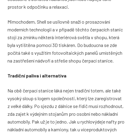
prostor k odpočinku a relaxaci.
Mimochodem, Shell se usilovně snaží o prosazování
moderních technologií a v případě těchto čerpacích stanic
stojí za zmínku některá interiérová světla v shopu, která
byla vytištěna pomocí 3D tiskáren. Do budoucna se zde
počítá také s využitím fotovoltaických panelů umístěných
na zastřešení nádvoří a střeše shopu čerpací stanice.
Tradiční paliva i alternativa
Na obě čerpací stanice láká nejen tradiční totem, ale také
vysoký sloup s logem společnosti, který lze zaregistrovat
z velké dálky. Po sjezdu z dálnice se řidič musí rozhodnout,
zda zajet k výdejním stojanům pro osobní nebo nákladní
automobily. Pak už je to jedno. Jak u rychlovýdeje nafty pro
nákladní automobily a kamiony, tak u víceproduktových