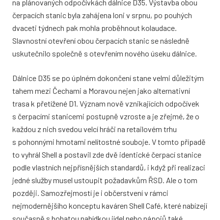
na plánovaných odpočívkách dálnice D35. Výstavba obou
čerpacích stanic byla zahájena loni v srpnu, po pouhých
dvaceti týdnech pak mohla proběhnout kolaudace.
Slavnostní otevření obou čerpacích stanic se následně
uskutečnilo společně s otevřením nového úseku dálnice.
Dálnice D35 se po úplném dokončení stane velmi důležitým
tahem mezi Čechami a Moravou nejen jako alternativní
trasa k přetížené D1. Význam nově vznikajících odpočívek
s čerpacími stanicemi postupně vzroste a je zřejmé, že o
každou z nich svedou velcí hráči na retailovém trhu
s pohonnými hmotami nelítostné souboje. V tomto případě
to vyhrál Shell a postavil zde dvě identické čerpací stanice
podle vlastních nejpřísnějších standardů, i když při realizaci
jedné služby musel ustoupit požadavkům ŘSD. Ale o tom
později. Samozřejmostí je i občerstvení v rámci
nejmodernějšího konceptu kaváren Shell Café, které nabízejí
současně s bohatou nabídkou jídel nebo nápojů také