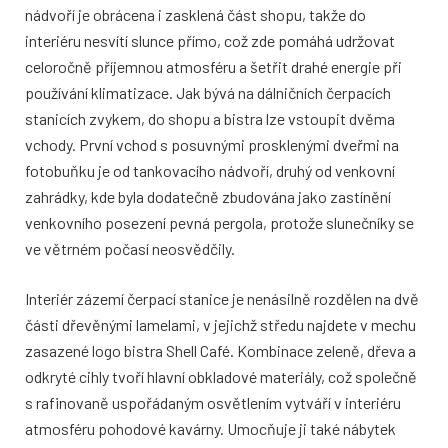
nádvoří je obrácena i zasklená část shopu, takže do
interiéru nesvítí slunce přímo, což zde pomáhá udržovat
celoročně příjemnou atmosféru a šetřit drahé energie při
používání klimatizace. Jak bývá na dálničních čerpacích
stanicích zvykem, do shopu a bistra lze vstoupit dvěma
vchody. První vchod s posuvnými prosklenými dveřmi na
fotobuňku je od tankovacího nádvoří, druhý od venkovní
zahrádky, kde byla dodatečně zbudována jako zastínění
venkovního posezení pevná pergola, protože slunečníky se
ve větrném počasí neosvědčily.
Interiér zázemí čerpací stanice je nenásilně rozdělen na dvě
části dřevěnými lamelami, v jejichž středu najdete v mechu
zasazené logo bistra Shell Café. Kombinace zeleně, dřeva a
odkryté cihly tvoří hlavní obkladové materiály, což společně
s rafinovaně uspořádaným osvětlením vytváří v interiéru
atmosféru pohodové kavárny. Umocňuje ji také nábytek