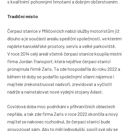
s kvalitními pohonnými hmotami a dobrým občerstvením.
Tradiční místo
Čerpací stanice v Milíčovicích nabízí služby motoristům již
dlouho a je součástí areálu spediční společnosti, ve kterém
najdete kancelářské prostory, servis a velké parkoviště.
V roce 2014 celý areál včetně čerpací stanice koupila místní
firma Jordan Transport, která nejdříve čerpací stanici
pronajmula firmě Zaris. Ta zde hospodařila do roku 2022 a
během té doby se podařilo společnými silami nájemce i
majitele zrekonstruovat nádvoří, zrevidovat a vyčistit
nádrže a nainstalovat nové výdejní stojany Adast.
Covidová doba moc podnikání v příhraničních oblastech
nepřála, a tak zde firma Zaris v roce 2022 skončila a nový
majitel se nakonec rozhodnul, že čerpací stanici bude
provozovat sám. Aby to měl jednodušší, spojil své síly se