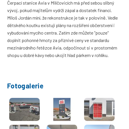
Čerpací stanice Avia v Milíčovicích má před sebou slibný
vývoj, pokud majitelům vydrží zápal a dostatek financí.
Miloš Jordán míní, že rekonstrukce je tak v polovině. Vedle
dětského koutku existují plány na rozšíření občerstvení i
vybudování mycího centra. Zatím zde můžete "pouze"
doplnit pohonné hmoty za příznivé ceny ve standardu
mezinárodního řetězce Avia, odpočinout si v prostorném
shopu u dobré kávy nebo ukojit hlad párkem v rohlíku.
Fotogalerie