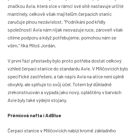
značkou Avia, která sice v rámci své sítě nastavuje určité
mantinely, celkově však majitelům čerpacích stanic
zaručuje plnou nezávislost. "Podnikání pod křídly
společnosti Avia nám nijak nesvazuje ruce, zároveň však
cítíme podporu a když potřebujeme, pomohou nám se
vším," říká Miloš Jordán.
V první fázi přestavby bylo proto potřeba dostat celkový
vzhled čerpací stanice do standardu Avie. V Milíčovicích bylo
specifické zastřešení, a tak nápis Avia na atice není úplně
obvyklý, ale splňuje to svůj účel. Totem byl důkladně
zrekonstruován a vypadá jako nový, opláštěny v barvách
Avie byly také výdejní stojany.
Prémiová nafta i AdBlue
Čerpací stanice v Milíčovicích nabízí kromě základního