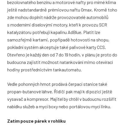
bezolovnatého benzínu a motorové nafty pro mírné klima
ještě nadstandardně prémiovou naftu Omax. Kromě toho
zde mohou doplnit nádrže provozovatelé automobilů
s moderními diselovými motory, kteří k provozu SCR
katalyzátoru potřebují kapalinu AdBlue. Platit lze
samozřejmě kartami, popřípadě hotovostí na shopu,
pokladní systém akceptuje také palivové karty CCS.
Otevřeno je každý den od 7 do 19 hodin, v plánu je proto do
budoucna zajistit možnost natankování mimo otevírací
hodiny prostřednictvím tankautomatu.
Vedle pohonných hmot prodává čerpací stanice také
propan-butanové láhve. Řidiči pak mají k dipozici ještě
vysavač a kompresor. Majitel by chtěl v budoucnu rozšířit
nabídku služeb a mycí boxy nebo portálovou mycí linku.
Zatím pouze párek v rohlíku