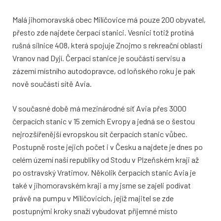
Malá jihomoravská obec Milíčovice má pouze 200 obyvatel,
přesto zde najdete čerpací stanici. Vesnici totiž protíná
rušná silnice 408, která spojuje Znojmo s rekreační oblastí
Vranov nad Dyjí. Čerpací stanice je součástí servisu a
zázemí místního autodopravce, od loňského roku je pak
nově součástí sítě Avia.
V současné době má mezinárodné síť Avia přes 3000
čerpacích stanic v 15 zemích Evropy a jedná se o šestou
nejrozšířenější evropskou sít čerpacích stanic vůbec.
Postupně roste jejich počet i v Česku a najdete je dnes po
celém území naší republiky od Stodu v Plzeňském kraji až
po ostravský Vratimov. Několik čerpacích stanic Avia je
také v jihomoravském kraji a my jsme se zajeli podívat
právě na pumpu v Milíčovicích, jejíž majitel se zde
postupnými kroky snaží vybudovat příjemné místo