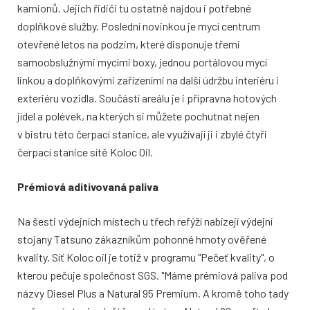
kamionů. Jejich řidiči tu ostatně najdou i potřebné
doplňkové služby. Poslední novinkou je mycí centrum
otevřené letos na podzim, které disponuje třemi
samoobslužnými mycími boxy, jednou portálovou mycí
linkou a doplňkovými zařízeními na další údržbu interiéru i
exteriéru vozidla. Součástí areálu je i přípravna hotových
jídel a polévek, na kterých si můžete pochutnat nejen
v bistru této čerpací stanice, ale využívají ji i zbylé čtyři
čerpací stanice sítě Koloc Oil.
Prémiová aditivovaná paliva
Na šesti výdejních místech u třech refýží nabízejí výdejní
stojany Tatsuno zákazníkům pohonné hmoty ověřené
kvality. Síť Koloc oil je totiž v programu "Pečeť kvality", o
kterou pečuje společnost SGS. "Máme prémiová paliva pod
názvy Diesel Plus a Natural 95 Premium. A kromě toho tady