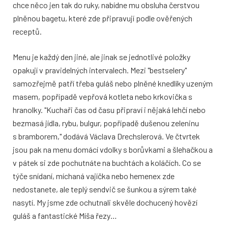
chce něco jen tak do ruky, nabídne mu obsluha čerstvou
plněnou bagetu, které zde připravují podle ověřených
receptů.
Menu je každý den jiné, ale jinak se jednotlivé položky
opakují v pravidelných intervalech. Mezi "bestselery"
samozřejmě patří třeba guláš nebo plněné knedlíky uzeným
masem, popřípadě vepřová kotleta nebo krkovička s
hranolky. "Kuchaři čas od času připraví i nějaká lehčí nebo
bezmasá jídla, rybu, bulgur, popřípadě dušenou zeleninu
s bramborem," dodává Václava Drechslerová. Ve čtvrtek
jsou pak na menu domácí vdolky s borůvkami a šlehačkou a
v pátek si zde pochutnáte na buchtách a koláčích. Co se
týče snídaní, míchaná vajíčka nebo hemenex zde
nedostanete, ale teplý sendvič se šunkou a sýrem také
nasytí. My jsme zde ochutnali skvěle dochucený hovězí
guláš a fantastické Míša řezy…