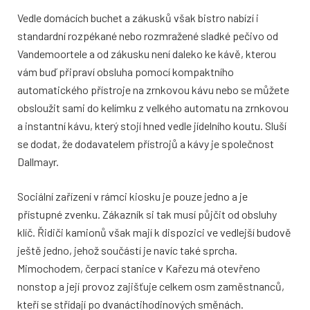
Vedle domácích buchet a zákusků však bistro nabízí i
standardní rozpékané nebo rozmražené sladké pečivo od
Vandemoortele a od zákusku není daleko ke kávě, kterou
vám buď připraví obsluha pomocí kompaktního
automatického přístroje na zrnkovou kávu nebo se můžete
obsloužit sami do kelímku z velkého automatu na zrnkovou
a instantní kávu, který stojí hned vedle jídelního koutu. Sluší
se dodat, že dodavatelem přístrojů a kávy je společnost
Dallmayr.
Sociální zařízení v rámci kiosku je pouze jedno a je
přístupné zvenku. Zákazník si tak musí půjčit od obsluhy
klíč. Řidiči kamionů však mají k dispozici ve vedlejší budově
ještě jedno, jehož součástí je navíc také sprcha.
Mimochodem, čerpací stanice v Kařezu má otevřeno
nonstop a její provoz zajišťuje celkem osm zaměstnanců,
kteří se střídají po dvanáctihodinových směnách.