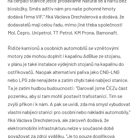
na čerpací stanice ještě prodáváme Natural 98 a naftu bez
biosložky. Směs aditiv nám pro naše pohonné hmoty
dodává firma VIF," říká Václava Drechslerová a dodává, že
dodavatelů mají celou řadu, mimo jiné třeba společnosti
Mol, Čepro, Unipetrol, TT Petrol, KM Prona, Bamonaft.
Řidiče kamionů a osobních automobilů se vznětovými
motory zde mohou doplnit i kapalinu AdBlue ze stojanu,
v plánu je také instalace výdejních stojanů na kapalinu do
ostřikovačů. Naopak alternativní paliva jako CNG-LNG
nebo LPG zde nenajdete a zatím chybí také nabíjecí stanice.
Ta je zatím hudbou budoucnosti: "Darovali jsme ČEZu část
pozemku, aby si tam mohli postavit trafostanici. Tím se
zvýší příkon i k nám. A pak se uvidí, zda má smysl vybudovat
vlastní nabíjecí stanici pro osobní nebo nákladní automobily,"
říká Václava Drechslerová, ale zároveň dodává, že
elektromobilní infrastrukturu nelze v současné době
považovat za zdroj výdělku. "Je to pouze doplňková