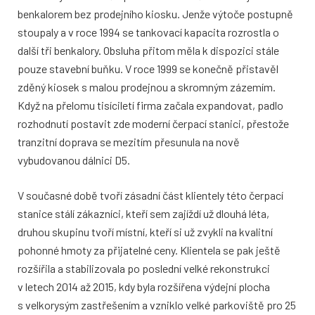
benkalorem bez prodejního kiosku. Jenže výtoče postupně
stoupaly a v roce 1994 se tankovací kapacita rozrostla o
další tři benkalory. Obsluha přitom měla k dispozici stále
pouze stavební buňku. V roce 1999 se konečně přistavěl
zděný kiosek s malou prodejnou a skromným zázemím.
Když na přelomu tisíciletí firma začala expandovat, padlo
rozhodnutí postavit zde moderní čerpací stanici, přestože
tranzitní doprava se mezitím přesunula na nově
vybudovanou dálnici D5.
V současné době tvoří zásadní část klientely této čerpací
stanice stálí zákazníci, kteří sem zajíždí už dlouhá léta,
druhou skupinu tvoří místní, kteří si už zvykli na kvalitní
pohonné hmoty za přijatelné ceny. Klientela se pak ještě
rozšířila a stabilizovala po poslední velké rekonstrukci
v letech 2014 až 2015, kdy byla rozšířena výdejní plocha
s velkorysým zastřešením a vzniklo velké parkoviště pro 25