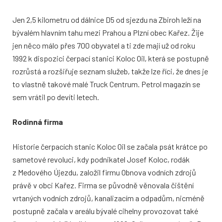
Jen 2,5 kilometru od dálnice D5 od sjezdu na Zbiroh leží na
bývalém hlavním tahu mezi Prahou a Plzní obec Kařez. Žije
jen něco málo přes 700 obyvatel a ti zde mají už od roku
1992 k dispozici čerpací stanici Koloc Oil, která se postupně
rozrůstá a rozšiřuje seznam služeb, takže lze říci, že dnes je
to vlastně takové malé Truck Centrum. Petrol magazín se
sem vrátil po devíti letech.
Rodinná firma
Historie čerpacích stanic Koloc Oil se začala psát krátce po
sametové revoluci, kdy podnikatel Josef Koloc, rodák
z Medového Újezdu, založil firmu Obnova vodních zdrojů
právě v obci Kařez. Firma se původně věnovala čištění
vrtaných vodních zdrojů, kanalizacím a odpadům, nicméně
postupně začala v areálu bývalé cihelny provozovat také