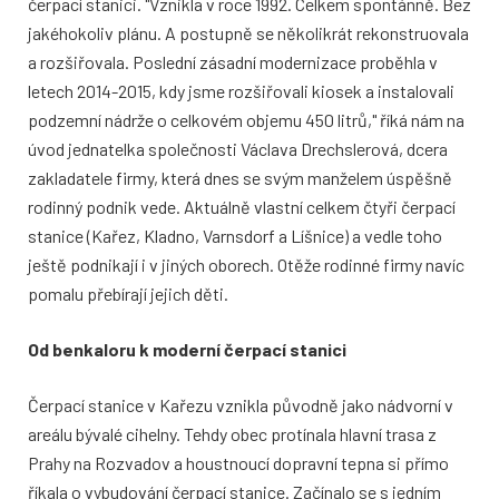
čerpací stanici. "Vznikla v roce 1992. Celkem spontánně. Bez
jakéhokoliv plánu. A postupně se několikrát rekonstruovala
a rozšiřovala. Poslední zásadní modernizace proběhla v
letech 2014-2015, kdy jsme rozšiřovali kiosek a instalovali
podzemní nádrže o celkovém objemu 450 litrů," říká nám na
úvod jednatelka společnosti Václava Drechslerová, dcera
zakladatele firmy, která dnes se svým manželem úspěšně
rodinný podnik vede. Aktuálně vlastní celkem čtyři čerpací
stanice (Kařez, Kladno, Varnsdorf a Líšnice) a vedle toho
ještě podnikají i v jiných oborech. Otěže rodinné firmy navíc
pomalu přebírají jejich děti.
Od benkaloru k moderní čerpací stanici
Čerpací stanice v Kařezu vznikla původně jako nádvorní v
areálu bývalé cihelny. Tehdy obec protínala hlavní trasa z
Prahy na Rozvadov a houstnoucí dopravní tepna si přímo
říkala o vybudování čerpací stanice. Začínalo se s jedním