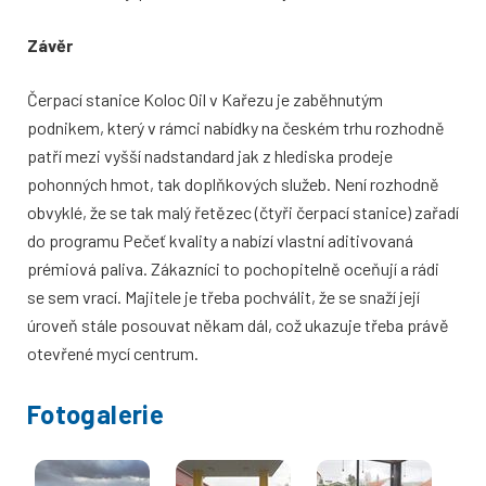
Závěr
Čerpací stanice Koloc Oil v Kařezu je zaběhnutým
podnikem, který v rámci nabídky na českém trhu rozhodně
patří mezi vyšší nadstandard jak z hlediska prodeje
pohonných hmot, tak doplňkových služeb. Není rozhodně
obvyklé, že se tak malý řetězec (čtyři čerpací stanice) zařadí
do programu Pečeť kvality a nabízí vlastní aditivovaná
prémiová paliva. Zákazníci to pochopitelně oceňují a rádi
se sem vrací. Majitele je třeba pochválit, že se snaží její
úroveň stále posouvat někam dál, což ukazuje třeba právě
otevřené mycí centrum.
Fotogalerie