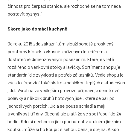
činnost pro čerpací stanice, ale rozhodně se na tom nedá
postavit byznys."
Skoro jako domácí kuchyně
Od roku 2015 zde zákazníkům slouží bohatě prosklený
prostorný kiosek s vkusně zařízeným interiérem a
dostatečně dimenzovaným posezením, které je v létě
rozšířeno o venkovní stolky a lavičky. Sortiment shopu je
standardní dle zvyklostí a potřeb zákazníků. Vedle shopu je
však k dispozici také bistro s nabídkou teplých a studených
jídel. Výrobna ve vedlejším provozu připravuje denně dvě
polévky a několik druhů hotových jídel, které se balí po
jednotlivých porcích. Jídla se pouze schladí a mají
trvanlivost tři dny. Obecně ale platí, že se spotřebují do 24
hodin. Kdo si nechce na jídlu pochutnat v útulném jídelním
koutku, může si ho koupit s sebou. Cena je stejná. A kdo