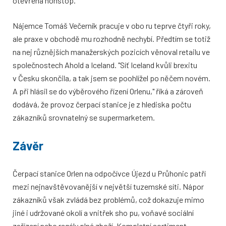
otevřena nonstop.
Nájemce Tomáš Večerník pracuje v obo ru teprve čtyři roky,
ale praxe v obchodě mu rozhodně nechybí. Předtím se totiž
na nej různějších manažerských pozicích věnoval retailu ve
společnostech Ahold a Iceland. "Síť Iceland kvůli brexitu
v Česku skončila, a tak jsem se poohlížel po něčem novém.
A při hlásil se do výběrového řízení Orlenu," říká a zároveň
dodává, že provoz čerpací stanice je z hlediska počtu
zákazníků srovnatelný se supermarketem.
Závěr
Čerpací stanice Orlen na odpočívce Újezd u Průhonic patří
mezi nejnavštěvovanější v největší tuzemské síti. Nápor
zákazníků však zvládá bez problémů, což dokazuje mimo
jiné i udržované okolí a vnitřek sho pu, voňavé sociální
zařízení nebo regály plné zboží. Kompletní sortiment