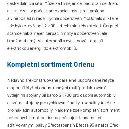
české dálniční sítě. Může za to nejen čerpací stanice Orlen,
ale také velký počet parkovacích míst pro kamiony
a v neposled ní řadě i rychlé občerstvení McDonald´s, kte ré
zde bylo otevřeno již v 90. letech minulého století. Čerpací
stanice nabízí nejen čerpací hmoty a občerstvení, ale
i možnost umýt si automobil a nyní - nově - doplnit
elektrickou energii do elektromobilů.
Kompletní sortiment Orlenu
Nedávno zrekonstruované paralelně uspořá dané refýže
disponují čtyřmi oboustrannými multiproduktovými
výdejními stojany Gil barco SK700 pro osobní automobily
a dvěma stojany pro rychlovýdej nafty a kapaliny Ad Blue
pro nákladní automobily. Najdeme zde kompletní sortiment
pohonných hmot od Orlenu počínaje standardními
aditivovanými palivy Efecta (benzín Efecta 95 a nafta Efec