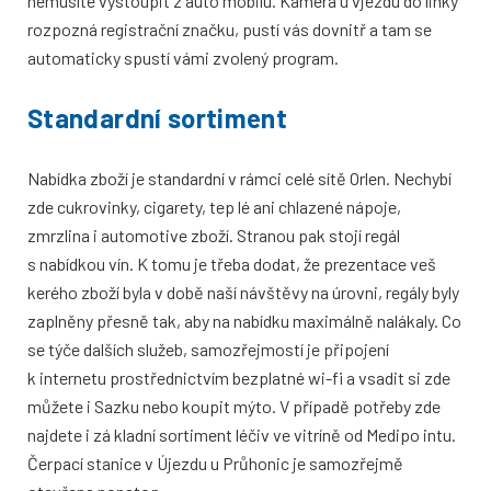
nemusíte vystoupit z auto mobilu. Kamera u vjezdu do linky
rozpozná registrační značku, pustí vás dovnitř a tam se
automaticky spustí vámi zvolený program.
Standardní sortiment
Nabídka zboží je standardní v rámci celé sítě Orlen. Nechybí
zde cukrovinky, cigarety, tep lé ani chlazené nápoje,
zmrzlina i automotive zboží. Stranou pak stojí regál
s nabídkou vín. K tomu je třeba dodat, že prezentace veš
kerého zboží byla v době naší návštěvy na úrovni, regály byly
zaplněny přesně tak, aby na nabídku maximálně nalákaly. Co
se týče dalších služeb, samozřejmostí je připojení
k internetu prostřednictvím bezplatné wi-fi a vsadit si zde
můžete i Sazku nebo koupit mýto. V případě potřeby zde
najdete i zá kladní sortiment léčiv ve vitríně od Medipo intu.
Čerpací stanice v Újezdu u Průhonic je samozřejmě