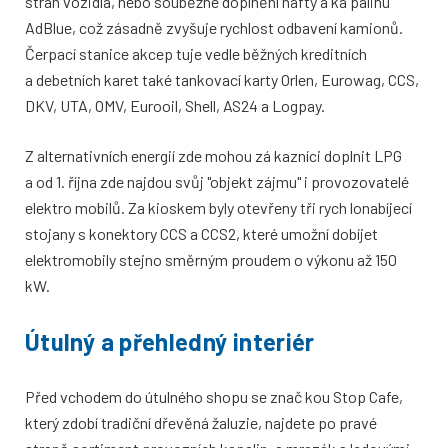
stran vozidla, nebo souběžné doplnění nafty a ka palinu
AdBlue, což zásadně zvyšuje rychlost odbavení kamionů.
Čerpací stanice akcep tuje vedle běžných kreditních
a debetních karet také tankovací karty Orlen, Eurowag, CCS,
DKV, UTA, OMV, Eurooil, Shell, AS24 a Logpay.
Z alternativních energií zde mohou zá kazníci doplnit LPG
a od 1. října zde najdou svůj "objekt zájmu" i provozovatelé
elektro mobilů. Za kioskem byly otevřeny tři rych lonabíjecí
stojany s konektory CCS a CCS2, které umožní dobíjet
elektromobily stejno směrným proudem o výkonu až 150
kW.
Útulný a přehledný interiér
Před vchodem do útulného shopu se znač kou Stop Cafe,
který zdobí tradiční dřevěná žaluzie, najdete po pravé