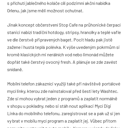
s příchutí jablečného koláče cílí podzimní akční nabídka
Orlenu, jak jsme měli možnost ochutnat.
Jinak koncept občerstvení Stop Cafe na průhonické čerpací
stanici nabízí tradiční hotdogy, stripsy, hranolky a teplé vafle
ve dle čerstvě připravených baget. Pocit hladu pak jistě
zažene i hustá teplá polévka. K výše uvedeným pokrmům si
kromě klasických mi nerálních vod nebo limonád můžete
dopřát také čerstvý ovocný fresh. A plánuje se zde zavést
snídaně.
Mobilní telefon zákazníci využijí také při návštěvě portálové
mycí linky, kterou zde nainstaloval před šesti lety Washtec.
Zde si mohou vybrat jeden z programů a zaplatit normálně
v shopu u pokladny, nebo si stáh nout aplikaci Mycí Digi
Linka do mobilního telefonu, zaregistrovat se a pak už si jen
vy brat v mobilu mycí program a zaplatit jej. Vůbec přitom