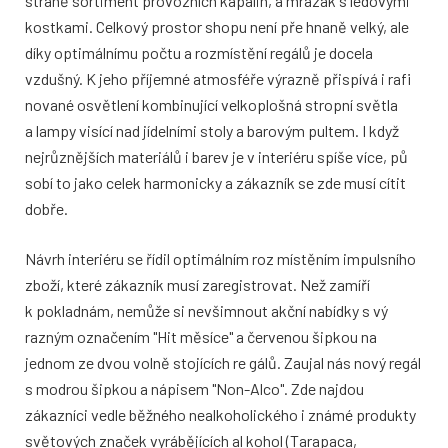
straně sortiment provozních kapalin, a mrazák s ledovými
kostkami. Celkový prostor shopu není pře hnaně velký, ale
díky optimálnímu počtu a rozmístění regálů je docela
vzdušný. K jeho příjemné atmosféře výrazně přispívá i rafi
nované osvětlení kombinující velkoplošná stropní světla
a lampy visící nad jídelními stoly a barovým pultem. I když
nejrůznějších materiálů i barev je v interiéru spíše více, pů
sobí to jako celek harmonicky a zákazník se zde musí cítit
dobře.
Návrh interiéru se řídil optimálním roz místěním impulsního
zboží, které zákazník musí zaregistrovat. Než zamíří
k pokladnám, nemůže si nevšimnout akční nabídky s vý
razným označením "Hit měsíce" a červenou šipkou na
jednom ze dvou volně stojících re gálů. Zaujal nás nový regál
s modrou šipkou a nápisem "Non-Alco". Zde najdou
zákazníci vedle běžného nealkoholického i známé produkty
světových značek vyrábějících al kohol (Tarapaca,