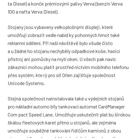
ta Diesel) a konče prémiovými palivy Verva (benzin Verva
100 a nafta Verva Diesel).
Stojany jsou vybaveny velkoplošnými displeji, které
umožňují zobrazit vedle nabíd ky pohonných hmot také
reklamní sdělení. Při naší návštěvě bylo všude čisto
a u žádné ho stojanu nechyběly odpadkové koše, hasicí
přístroj ani pomůcky na mytí oken. U všech pak navíc
zákazníci mohou platit prostřed nictvím mobilního telefonu
přes systém, kte rý pro síť Orlen zajišťuje společnost
Unicode Systems.
Stejná společnost nainstalovala také u výdejních stojanů
pro nákladní automo bily tankovací automat CardManager
Com pact Speed Lane. Umožňuje uskutečnit plat bu širokou
škálou fleetových karet přímo u stojanů, ale zejména
umožňuje souběžné tankování řidičům kamionů z obou