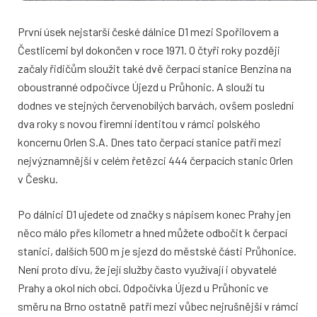
První úsek nejstarší české dálnice D1 mezi Spořilovem a
Čestlicemi byl dokončen v roce 1971. O čtyři roky později
začaly řidičům sloužit také dvě čerpací stanice Benzina na
oboustranné odpočívce Újezd u Průhonic. A slouží tu
dodnes ve stejných červenobílých barvách, ovšem poslední
dva roky s novou firemní identitou v rámci polského
koncernu Orlen S.A. Dnes tato čerpací stanice patří mezi
nejvýznamnější v celém řetězci 444 čerpacích stanic Orlen
v Česku.
Po dálnici D1 ujedete od značky s nápisem konec Prahy jen
něco málo přes kilometr a hned můžete odbočit k čerpací
stanici, dalších 500 m je sjezd do městské části Průhonice.
Není proto divu, že její služby často využívají i obyvatelé
Prahy a okol ních obcí. Odpočívka Újezd u Průhonic ve
směru na Brno ostatně patří mezi vůbec nejrušnější v rámci