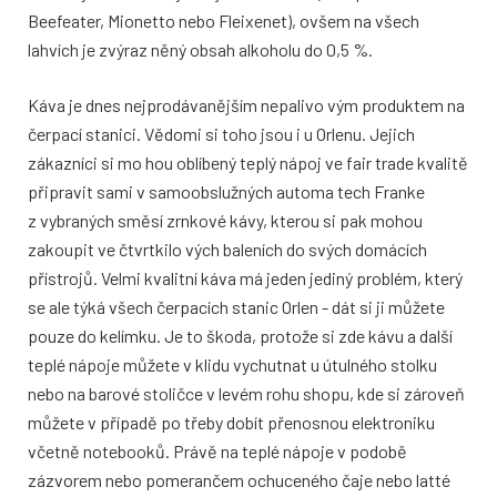
Beefeater, Mionetto nebo Fleixenet), ovšem na všech
lahvích je zvýraz něný obsah alkoholu do 0,5 %.
Káva je dnes nejprodávanějším nepalivo vým produktem na
čerpací stanici. Vědomi si toho jsou i u Orlenu. Jejich
zákazníci si mo hou oblíbený teplý nápoj ve fair trade kvalitě
připravit sami v samoobslužných automa tech Franke
z vybraných směsí zrnkové kávy, kterou si pak mohou
zakoupit ve čtvrtkilo vých baleních do svých domácích
přístrojů. Velmi kvalitní káva má jeden jediný problém, který
se ale týká všech čerpacích stanic Orlen - dát si ji můžete
pouze do kelímku. Je to škoda, protože si zde kávu a další
teplé nápoje můžete v klidu vychutnat u útulného stolku
nebo na barové stoličce v levém rohu shopu, kde si zároveň
můžete v případě po třeby dobít přenosnou elektroniku
včetně notebooků. Právě na teplé nápoje v podobě
zázvorem nebo pomerančem ochuceného čaje nebo latté