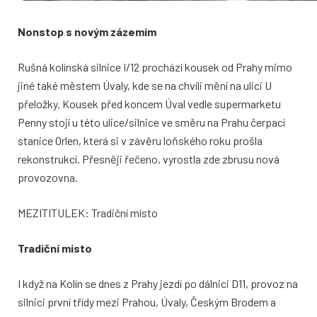
Nonstop s novým zázemím
Rušná kolínská silnice I/12 prochází kousek od Prahy mimo
jiné také městem Úvaly, kde se na chvíli mění na ulici U
přeložky. Kousek před koncem Úval vedle supermarketu
Penny stojí u této ulice/silnice ve směru na Prahu čerpací
stanice Orlen, která si v závěru loňského roku prošla
rekonstrukcí.
Přesněji řečeno, vyrostla zde zbrusu nová
provozovna.
MEZITITULEK: Tradiční místo
Tradiční místo
I když na Kolín se dnes z Prahy jezdí po dálnici D11, provoz na
silnici první třídy mezi Prahou, Úvaly, Českým Brodem a