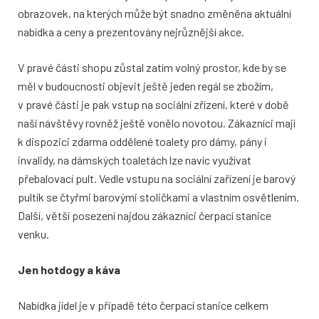
obrazovek, na kterých může být snadno změněna aktuální
nabídka a ceny a prezentovány nejrůznější akce.
V pravé části shopu zůstal zatím volný prostor, kde by se
měl v budoucnosti objevit ještě jeden regál se zbožím,
v pravé části je pak vstup na sociální zřízení, které v době
naší návštěvy rovněž ještě vonělo novotou. Zákazníci mají
k dispozici zdarma oddělené toalety pro dámy, pány i
invalidy, na dámských toaletách lze navíc využívat
přebalovací pult. Vedle vstupu na sociální zařízení je barový
pultík se čtyřmi barovými stoličkami a vlastním osvětlením.
Další, větší posezení najdou zákazníci čerpací stanice
venku.
Jen hotdogy a káva
Nabídka jídel je v případě této čerpací stanice celkem