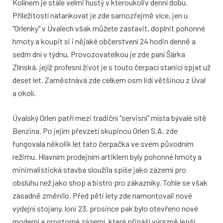
Kolínem je stále velmi hustý v kteroukoliv denní dobu.
Příležitostí natankovat je zde samozřejmě více, jen u
"Orlenky" v Úvalech však můžete zastavit, doplnit pohonné
hmoty a koupit si i nějaké občerstvení 24 hodin denně a
sedm dní v týdnu. Provozovatelkou je zde paní Šárka
Zlínská, jejíž profesní život je s touto čerpací stanicí spjat už
deset let. Zaměstnává zde celkem osm lidí většinou z Úval
a okolí.
Úvalský Orlen patří mezi tradiční "servisní" místa bývalé sítě
Benzina. Po jejím převzetí skupinou Orlen S.A. zde
fungovala několik let tato čerpačka ve svém původním
režimu. Hlavním prodejním artiklem byly pohonné hmoty a
minimalistická stavba sloužila spíše jako zázemí pro
obsluhu než jako shop a bistro pro zákazníky. Tohle se však
zásadně změnilo. Před pěti lety zde namontovali nové
výdejní stojany, loni 23. prosince pak bylo otevřeno nové
moderní a prostorné zázemí, které přináší výrazně lepší