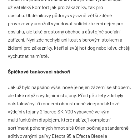
uživatelský komfort jak pro zákazníky, tak pro
obsluhu.
Obdélníkový půdorys výrazně větší zděné
provozovny umožnil vybudovat solidní zázemí nejen pro
obsluhu, ale také prostorný obchod a důstojné sociální
zařízení. Nyní zde nechybí ani kout s barovým stolkem a
židlemi pro zákazníky, kteří si svůj hot dog nebo kávu chtějí
vychutnat na místě.
Špičkové tankovací nádvoří
Jak už bylo napsáno výše, nové je nejen zázemí se shopem,
ale také refýž s výdejními stojany. Před pěti lety zde byly
naistalovány tři moderní oboustranné víceproduktové
výdejní stojany Gilbarco SK-700 vybavené velkým
multifunkčním displejem, které nabízejí kompletní
sortiment pohonných hmot sítě Orlen počínaje standardně
aditivovanými palivy Efecta 95 a Efecta Diesel a