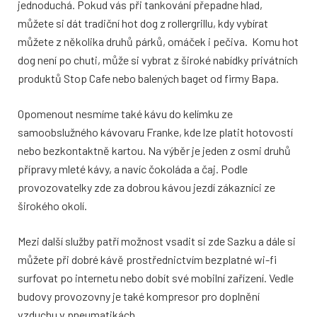
jednoduchá. Pokud vás při tankování přepadne hlad,
můžete si dát tradiční hot dog z rollergrillu, kdy vybírat
můžete z několika druhů párků, omáček i pečiva. Komu hot
dog není po chuti, může si vybrat z široké nabídky privátních
produktů Stop Cafe nebo balených baget od firmy Bapa.
Opomenout nesmíme také kávu do kelímku ze
samoobslužného kávovaru Franke, kde lze platit hotovostí
nebo bezkontaktně kartou. Na výběr je jeden z osmi druhů
přípravy mleté kávy, a navíc čokoláda a čaj. Podle
provozovatelky zde za dobrou kávou jezdí zákazníci ze
širokého okolí.
Mezi další služby patří možnost vsadit si zde Sazku a dále si
můžete při dobré kávě prostřednictvím bezplatné wi-fi
surfovat po internetu nebo dobít své mobilní zařízení. Vedle
budovy provozovny je také kompresor pro doplnění
vzduchu v pneumatikách.