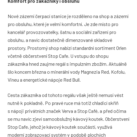
Komfort pro zákazníky i obsluhu
Nové zázemí čerpací stanice je rozděleno na shop a zázemí
pro obsluhu, které je velmi komfortní. Je zde místo pro
kancelář provozovatelky, šatnu a sociální zařízení pro
obsluhu, a navíc dostatečně dimenzované skladové
prostory. Prostorný shop nabízí standardní sortiment Orlen
včetně občerstvení Stop Cafe. U vstupu do shopu
zákazníka hned zaujme regál s impulzním zbožím. Aktuálně
šlo koncem března o minerální vody Magnezia Red, Kofolu,
Vineu a energetické nápoje Red Bull.
Cesta zákazníka od tohoto regálu však ještě nemusí vést
nutně k pokladně. Po pravé ruce má totiž chladicí skříň
s nápoji privátních značek Verva a Stop Café, a před očima
se mu navíc zjeví samoobslužný kávový koutek. Občerstvení
Stop Cafe, jehož je kávový koutek součástí, využívá
moderní zobrazovací systém v podobě plochých