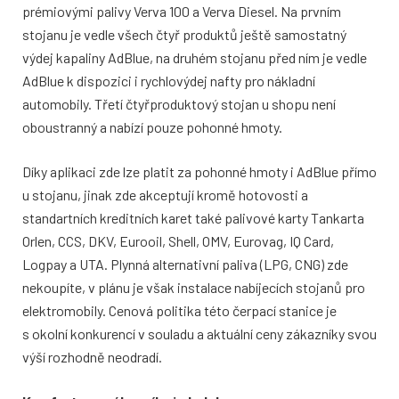
prémiovými palivy Verva 100 a Verva Diesel. Na prvním
stojanu je vedle všech čtyř produktů ještě samostatný
výdej kapaliny AdBlue, na druhém stojanu před ním je vedle
AdBlue k dispozici i rychlovýdej nafty pro nákladní
automobily. Třetí čtyřproduktový stojan u shopu není
oboustranný a nabízí pouze pohonné hmoty.
Díky aplikaci zde lze platit za pohonné hmoty i AdBlue přímo
u stojanu, jinak zde akceptují kromě hotovosti a
standartních kreditních karet také palivové karty Tankarta
Orlen, CCS, DKV, Eurooil, Shell, OMV, Eurovag, IQ Card,
Logpay a UTA. Plynná alternativní paliva (LPG, CNG) zde
nekoupíte, v plánu je však instalace nabíjecích stojanů pro
elektromobily. Cenová politika této čerpací stanice je
s okolní konkurencí v souladu a aktuální ceny zákazníky svou
výší rozhodně neodradí.